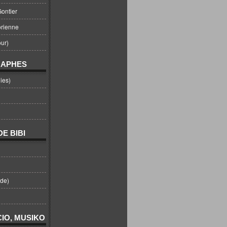
ontier
orienne
ur)
RAPHES
ies)
E BIBI
nde)
IO, MUSIKO