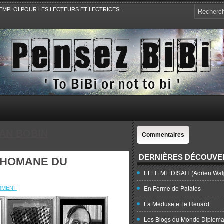
EMPLOI POUR LES LECTEURS ET LECTRICES.
e, la Politique, le Sport,. Avec Revue de presse et de blogs.
IAN BOBIN
Commentaires
DERNIÈRES DÉCOUVE
THOMANE DU
ELLE ME DISAIT (Adrien Wal
MMENT
En Forme de Patates
La Méduse et le Renard
Les Blogs du Monde Diploma