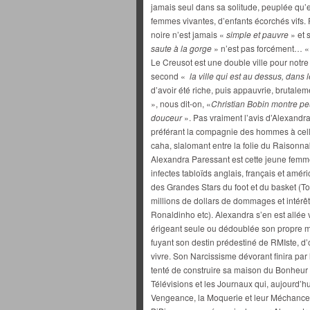
jamais seul dans sa solitude, peuplée qu’
femmes vivantes, d’enfants écorchés vifs. P
noire n’est jamais «
simple et pauvre
» et 
saute à la gorge
» n’est pas forcément… 
Le Creusot est une double ville pour notre
second «
la ville qui est au dessus, dans
d’avoir été riche, puis appauvrie, brutalem
», nous dit-on, «
Christian Bobin montre pe
douceur
». Pas vraiment l’avis d’Alexandra,
préférant la compagnie des hommes à celle 
caha, slalomant entre la folie du Raisonnab
Alexandra Paressant est cette jeune femme
infectes tabloïds anglais, français et amér
des Grandes Stars du foot et du basket (T
millions de dollars de dommages et intérêt
Ronaldinho etc). Alexandra s’en est allée v
érigeant seule ou dédoublée son propre my
fuyant son destin prédestiné de RMIste, d
vivre. Son Narcissisme dévorant finira par 
tenté de construire sa maison du Bonheur 
Télévisions et les Journaux qui, aujourd’h
Vengeance, la Moquerie et leur Méchance