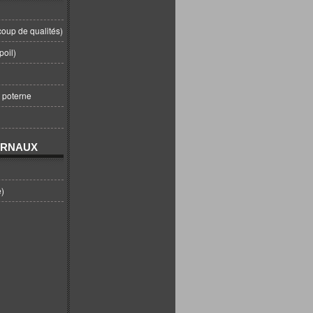
coup de qualités)
poil)
t poterne
URNAUX
e)