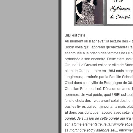
BiBi est triste.
Au moment où il achevait la lecture des
« L
Bobin voilà qu’il apprend qu’Alexandra Pa
et écrouée à la prison des femmes de Dijon
ordonnée à son encontre. Deux stars, deu
Creusot. Le Creusot est cette ville de Saô
bilan de Creusot-Loire en 1984 mais magnif
longtemps parrainée par la Famille Schnei
C’est dans cette ville de Bourgogne de 30
Christian Bobin, est né. Dès son enfance, i
hommes. Un vrai poète, quoi ! BiBi est to
font le choix des livres avant celui des hom
pas les livres qui sont importants mais plutô
Et donc pas du tout en accord avec cette r
pureté. Je suis fou de cette pureté qui n’a 
son atome élémentaire, le fait simple et 
sa mort noire et d’y attendre seul, infinime