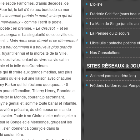
elle est de Fantômes, d’amis décédés, de
Etc-Iste
our lui, le fait d’être aux bords de sa mort
Frédéric Schiffter (sans beau
si «
la beauté parfois le mord, le loup qui lui
«
merveilleux
» comme l’écrit le poète.
La Main de Singe (un site au 
 poète : en premier, «
Le Creusot
» et en
La Pensée du Discours
 les nuages
». La singularité de cette ville est
ent. «
Mais dans cette dureté et ce dénuement
Librelulle : potache potiche e
u à peu comment il a trouvé la plus grande
Nos Consolations
 fuyant l’ennui et la morosité de la Ville,
des livres, tentant de vivre sa vie cahin-
le et la folie des Grandeurs.
SITES RÉSEAUX & JO
 qui fit croire aux grands médias, aux plus
Acrimed (sans modération)
icains qu’elle eut une liaison avec chacune
ony Parker qui lui réclame quelques… 40
Frédéric Lordon (et sa Pomp
s pour diffamation, Thierry Henry, Ronaldo et
isiter le Monde, courant, plastronnant,
the génial et, somme toute banal et infantile,
’ouvrière précaire, de chômeuse en mal de
l’avaler. Toute à sa Gloire d’elle-même, elle a
sur le Songe et le Mensonge, grugeant les
ui, s’en donnent à cœur joie dans la
té coutumière.