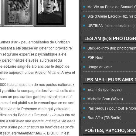
Ma Vie au Poste de Samuel G
Site d'Annie Lacroix-Riz, hist
URTIKAN (et son dessin du jo
LES AMI(E)S PHOTOG
ettres d’or »
peu emballantes de Christian
ressant a été placée en détention provisoire
Back-To-Intro (top photograph
 et qu’une expertise psychiatrique a été
P0P Neuf
x personnalités élevées au creuset du
ne-et-Loire saignée à blanc par le dépôt de
Usage du Jour
iée aujourd’hui par Arcelor Mittal et Areva et
der.
LES MEILLEURS AMIS D
.000 habitants qu’un de nos poètes nationaux,
Extimités (politiques)
l y préféra la compagnie des livres à celle des
ujours un peu sur ses gardes devant ceux qui
Michelle Brun (Waza)
mes. Il est plutôt sur le versant que ce ne sont
Pas perdus ( pour tout le Mo
t la vie et la Présence vitale qui y circulent.
éflexion du Poète du Creusot : «
Je suis fou de
Rue Affre (TG Bertin)
rien à voir avec une morale, qui est la vie dans
pauvre d’être pour chacun au bord des eaux de
POÈTES, PSYCHO, SOC
nt seul, éternellement seul
». BiBi, lui, n’est