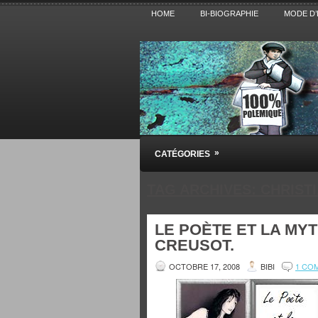
HOME
BI-BIOGRAPHIE
MODE D’
Pensez BiBi
»
CATÉGORIES
Blog polémique sur l'Actualité, la Cultur
TAG ARCHIVES:
CHRIST
LE POÈTE ET LA MY
CREUSOT.
OCTOBRE 17, 2008
BIBI
1 CO