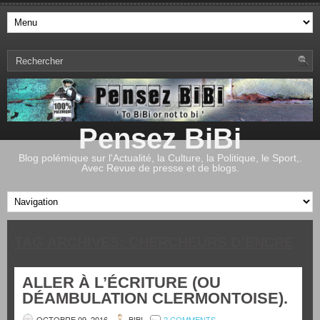
Pensez BiBi
Blog polémique sur l'Actualité, la Culture, la Politique, le Sport,.
Avec Revue de presse et de blogs.
TAG ARCHIVES:
CHERCHEURS D’ENCRE
ALLER À L’ÉCRITURE (OU
DÉAMBULATION CLERMONTOISE).
OCTOBRE 09, 2016
BIBI
2 COMMENTS