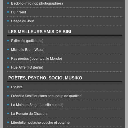
Back-To-Intro (top photographies)
P0P Neuf
Usage du Jour
LES MEILLEURS AMIS DE BIBI
Extimités (politiques)
Michelle Brun (Waza)
Pas perdus ( pour tout le Monde)
Rue Affre (TG Bertin)
POÈTES, PSYCHO, SOCIO, MUSIKO
Etc-Iste
Frédéric Schiffter (sans beaucoup de qualités)
La Main de Singe (un site au poil)
La Pensée du Discours
Librelulle : potache potiche et poterne