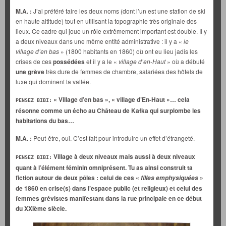
M.A. :
J’ai préféré taire les deux noms (dont l’un est une station de ski
en haute altitude) tout en utilisant la topographie très originale des
lieux. Ce cadre qui joue un rôle extrêmement important est double. Il y
a deux niveaux dans une même entité administrative : il y a «
le
village d’en bas
» (1800 habitants en 1860) où ont eu lieu jadis les
crises de ces
possédées
et il y a le «
village d’en-Haut
» où a débuté
une grève
très dure de femmes de chambre, salariées des hôtels de
luxe qui dominent la vallée.
« Village d’en bas », « village d’En-Haut »… cela
PENSEZ BIBI:
résonne comme un écho au Château de Kafka qui surplombe les
habitations du bas…
M.A. :
Peut-être, oui. C’est fait pour introduire un effet d’étrangeté.
Village à deux niveaux mais aussi à deux niveaux
PENSEZ BIBI:
quant à l’élément féminin omniprésent. Tu as ainsi construit ta
fiction autour de deux pôles : celui de ces «
»
filles emphysiquées
de 1860 en crise(s) dans l’espace public (et religieux) et celui des
femmes grévistes manifestant dans la rue principale en ce début
du XXIème siècle.