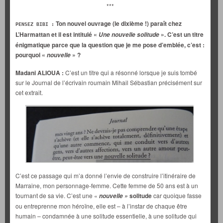
***
Ton nouvel ouvrage (le dixième !) paraît chez
PENSEZ BIBI
:
L’Harmattan et il est intitulé «
». C’est un titre
Une nouvelle solitude
énigmatique parce que la question que je me pose d’emblée, c’est :
pourquoi «
» ?
nouvelle
Madani ALIOUA :
C’est un titre qui a résonné lorsque je suis tombé
sur le Journal de l’écrivain roumain Mihail Sébastian précisément sur
cet extrait.
C’est ce passage qui m’a donné l’envie de construire l’itinéraire de
Marraine, mon personnage-femme. Cette femme de 50 ans est à un
tournant de sa vie. C’est une «
solitude
car quoique fasse
nouvelle »
ou entreprenne mon héroïne, elle est – à l’instar de chaque être
humain – condamnée à une solitude essentielle, à une solitude qui