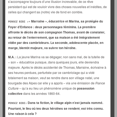
s’accompagne toujours d’une illusion increvable, de ce rêve
persistant qui est de vouloir vivre des choses nouvelles et inédites, de
celles qui changent sa (notre) vie de fond en comble.
« Marraine », éducatrice et Marina, sa protégée du
PENSEZ BIBI :
Foyer d’Enfance : deux personnages féminins. La première
affronte le décès de son compagnon Thomas, avant de constater,
au retour de l’enterrement, que sa maison a été intégralement
vidée par des cambrioleurs. La seconde, adolescente placée, en
marge, bientôt majeure, va suivre ton héroïne.
M.A. :
La jeune Marina va se dégager, non sans mal, de la tutelle de
« son » éducatrice puisque, dans quelques jours, elle deviendra
majeure. Après le décès accidentel de Thomas, Marraine, écrivaine à
ses heures perdues, perturbée par ce cambriolage qui a vidé
totalement sa maison, veut se rendre dans son village natal, une
bourgade des Alpes car elle y a appris – via une émission de
France
Culture
– qu’a eu lieu un phénomène unique de
possession
collective
dans les années 1860-64.
Dans ta fiction, le village alpin n’est jamais nommé.
PENSEZ BIBI:
Pourtant, le lieu où tes deux héroïnes se rendent
,
est très connu.
Une raison à cela ?