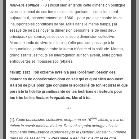
»
(3 )
inclut bien entendu cette dimension politique
nouvelle solitude
avec le combat de ces femmes qui s’organisent – consciemment
aujourd’hui, inconsciemment en 1860 – pour protester contre leurs
insupportables conditions de vie. Mais dans le même temps, j’ai
essayé de ne pas noyer la dimension personnelle de mes deux
principaux personnages sous cette seule dimension collective.
Marraine tente de vivre le mieux qu’elle peut son passage à la
cinquantaine, partagée entre la fureur d’écrire et la solitude. Marina,
grandissante, est toute en interrogation sur son avenir, entre portes
entrouvertes et impasses soci(ét)ales.
Ton dixième livre n’a pas forcément besoin des
PENSEZ BIBI:
instances de consécration dont on sait qui et quoi elles adoubent.
Raison de plus pour que continue la solidarité de ton lectorat et que
persiste la fidélité grandissante de tes lectrices et lecteurs pour
tes très belles
. Merci à toi.
fictions irrégulières
***
ème
(1).
C
ette possession collective, unique en ce 19
siècle, a mis en
échec le savoir médical d’alors. Restent ce point aveugle et cette
fascinante impuissance rapportées par le Docteur Constant lui-même
dans un de ses écrits : «
Personne, il est vrai, n’a dit et ne dira