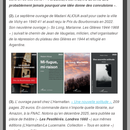
».
probablement jamais pourquoi une idée donne des convulsions
(2).
Le
septième ouvrage de Madani ALIOUA avait pour cadre la ville
de Vichy en 1940-41 et avait reçu le Prix du Bourbonnais en 2022.
Son neuvième ouvrage (« So Long, Marianne. Les Glières 1944-1968
« ) suivait le chemin de Jean de Vaugelas, milicien, chef organisateur
de la répression du plateau des Glières en 1944 et réfugié en
Argentine.
(3).
L’ ouvrage paraît chez L’Harmattan.
« Une nouvelle solitude ».
209
pages. 20 euros. En commande dans n’importe quelle librairie, sur
Amazon, à la FNAC. Notons qu’en décembre 2025, sera publiée sa
pièce de théâtre («
») aux mêmes
Les Pestiférés. Londres 1660
éditions (L’Harmattan/Le Lucernaire. Collection « Tous en scène »)