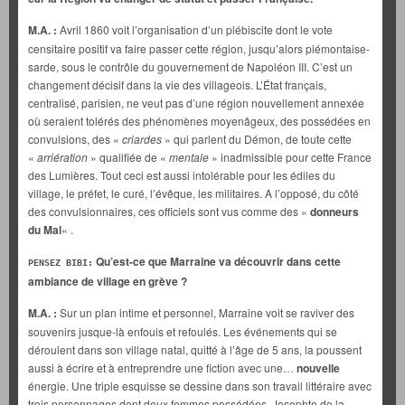
M.A. :
Avril 1860 voit l’organisation d’un plébiscite dont le vote
censitaire positif va faire passer cette région, jusqu’alors piémontaise-
sarde, sous le contrôle du gouvernement de Napoléon III. C’est un
changement décisif dans la vie des villageois. L’État français,
centralisé, parisien, ne veut pas d’une région nouvellement annexée
où seraient tolérés des phénomènes moyenâgeux, des possédées en
convulsions, des «
criardes
» qui parlent du Démon, de toute cette
«
arriération
» qualifiée de «
mentale
» inadmissible pour cette France
des Lumières. Tout ceci est aussi intolérable pour les édiles du
village, le préfet, le curé, l’évêque, les militaires. A l’opposé, du côté
des convulsionnaires, ces officiels sont vus comme des «
donneurs
du Mal
« .
Qu’est-ce que Marraine va découvrir dans cette
PENSEZ BIBI:
ambiance de village en grève ?
M.A. :
Sur un plan intime et personnel, Marraine voit se raviver des
souvenirs jusque-là enfouis et refoulés. Les événements qui se
déroulent dans son village natal, quitté à l’âge de 5 ans, la poussent
aussi à écrire et à entreprendre une fiction avec une…
nouvelle
énergie. Une triple esquisse se dessine dans son travail littéraire avec
trois personnages dont deux femmes possédées, Josephte de la