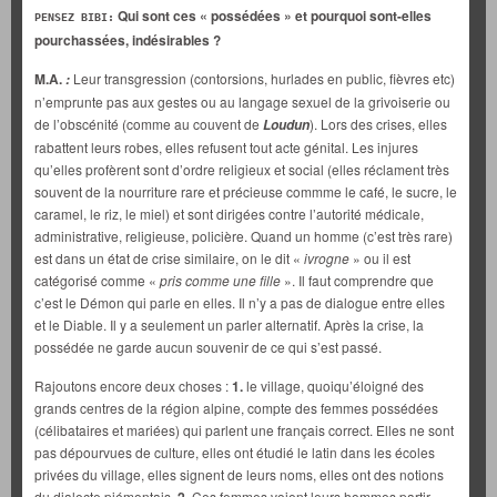
Qui sont ces « possédées » et pourquoi sont-elles
PENSEZ BIBI:
pourchassées, indésirables ?
M.A.
Leur transgression (contorsions, hurlades en public, fièvres etc)
:
n’emprunte pas aux gestes ou au langage sexuel de la grivoiserie ou
de l’obscénité (comme au couvent de
). Lors des crises, elles
Loudun
rabattent leurs robes, elles refusent tout acte génital. Les injures
qu’elles profèrent sont d’ordre religieux et social (elles réclament très
souvent de la nourriture rare et précieuse commme le café, le sucre, le
caramel, le riz, le miel) et sont dirigées contre l’autorité médicale,
administrative, religieuse, policière. Quand un homme (c’est très rare)
est dans un état de crise similaire, on le dit «
ivrogne
» ou il est
catégorisé comme «
pris comme une fille
». Il faut comprendre que
c’est le Démon qui parle en elles. Il n’y a pas de dialogue entre elles
et le Diable. Il y a seulement un parler alternatif. Après la crise, la
possédée ne garde aucun souvenir de ce qui s’est passé.
Rajoutons encore deux choses :
1.
le village, quoiqu’éloigné des
grands centres de la région alpine, compte des femmes possédées
(célibataires et mariées) qui parlent une français correct. Elles ne sont
pas dépourvues de culture, elles ont étudié le latin dans les écoles
privées du village, elles signent de leurs noms, elles ont des notions
du dialecte piémontais.
Ces femmes voient leurs hommes partir