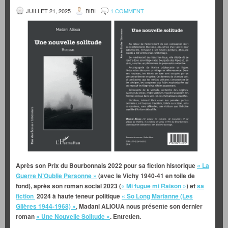
JUILLET 21, 2025
BIBI
1 COMMENT
Après son Prix du Bourbonnais 2022 pour sa fiction historique
« La
Guerre N’Oublie Personne »
(avec le Vichy 1940-41 en toile de
fond), après son roman social 2023 (
« Mi fugue mi Raison »
) et
sa
fiction
2024 à haute teneur politique
« So Long Marianne (Les
Glières 1944-1968) »
,
Madani ALIOUA nous présente son dernier
roman
« Une Nouvelle Solitude »
. Entretien.