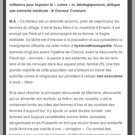
militaires pour imposer le « calme » et, idéologiquement, délègue
une sommité médicale : le Docteur Constant.
M.A. :
Ce docteur est un aliéniste reconnu, plein de mépris pour les
femmes du village. Il est le beau-frère d’un maréchal d’Empire. Il est
envoyé par Paris et il est accompagné de sa femme, la fragile
Adélaïde. Sa tâche est d’imposer à la population et aux possédées la
nosographie officielle via cette notion d’
. Nous
hystérodémonopathie
sommes vingt ans avant l’hystérie de Charcot, avant la découverte de
Freud qui « donnera » la parole à ses patientes au lieu de les faire
taire et de les renvoyer dans leur espace privé, familial
(1).
Une très
grande majorité de cette population est d’ailleurs en haine des
autorités civiles et religieuses qui persistent à refuser
tout exorcisme
à leurs «
filles
« .
Si je veux résumer la principale découverte de Marraine, découverte
qui va alimenter son écriture, sa fiction, sa vie nouvelle, c’est le
croisement entre les luttes des femmes d’hier et les combats des
femmes d’aujourd’hui. S’y ajoute un autre double constat : ces
femmes sont toujours considérées comme
folles, asociales,
dangereuses
et les Puissants ne font que vouloir briser leur solidarité
toute féminine par crainte d’une « contagion ». Ce combat des
femmes a lieu au prix de violences, d’affrontements contre les forces