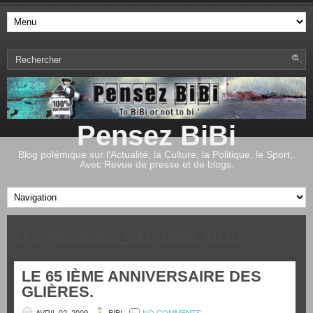
Pensez BiBi
Blog polémique sur l'Actualité, la Culture, la Politique, le Sport,.
Avec Revue de presse et de blogs.
TAG ARCHIVES:
CAPITAINE ANJOT
LE 65 IÈME ANNIVERSAIRE DES
GLIÈRES.
AVRIL 02, 2009
BIBI
NO COMMENTS