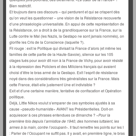
Bien restrictif.
Et toujours dans ces discours – qui perdurent et qui se crispent dès
qu’on veut les questionner – une vision de la Résistance recouverte
d’une phraséologie universaliste. En appui de cette représentation de
la Résistance, on a droit à de la grandiloquence sur la France, sur la
Lutte contre le Mal (les Nazis, la Gestapo ne sont jamais nommés), on
glorifie les Cris de la Conscience (laquelle ?).
Fil rouge : exit le Politique qui divisait la France d’alors (et même les
familles de cette partie de la Haute-Savoie), silence sur les 105
otages tués pour avoir dit non à la France de Vichy, pour avoir résisté
à la répression des Policiers et des Miliciens français qui avaient
choisi d’être le bras armé de la Gestapo. Exit l’esprit de résistance
noyé dans des considérations très généralistes sur la France. Mais
cette France, était-elle justement Une et indivisible ?
Exit et d’une certaine manière, tentative de confiscation et Opération
politique.
Déjà, Little Nikos voulut s’emparer de ces symboles ajustés à sa
cause «pseudo-humaniste» AVANT les Présidentielles. Doit-on
acquiescer à ces phrases entendues ce dimanche ? «
Pour la
première fois depuis l’armistice de 1940, des hommes luttaient, les
armes à la main, contre l’occupant
». Il faut remettre les points sur les I
: Parler de l’Occupant ne suffit pas. Il y avait, en première ligne, le bras