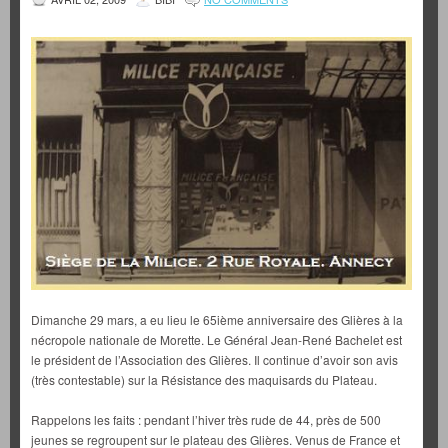
Dimanche 29 mars, a eu lieu le 65ième anniversaire des Glières à la
nécropole nationale de Morette. Le Général Jean-René Bachelet est
le président de l’Association des Glières. Il continue d’avoir son avis
(très contestable) sur la Résistance des maquisards du Plateau.
Rappelons les faits : pendant l’hiver très rude de 44, près de 500
jeunes se regroupent sur le plateau des Glières. Venus de France et