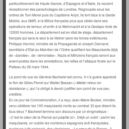
particulièrement de Haute-Savoie, d’Espagne et d’Italie, ils veulent
réceptionner des parachutages de Londres. Regroupés sous les
ordres de Tom Morel puis du Capitaine Anjot, ils font face à la Garde
Mobile, aux GMR, à la Milice française plus que zélée dans ses
opérations de terreur, et enfin à la Wehrmacht et à la Gestapo forte de
12000 hommes. Le département est en état de siège, département
français qui sera le seul à se libérer sans les forces extérieures.
Philippe Henriot, ministre de la Propagande et Joseph Darnand,
secrétaire d’Etat au Maintien de l’Ordre qualifient les Maquisards déjà
de «
bandes
», de «
terroristes
». Nazis et Miliciens français seront aux
avant-postes dans les arrestations, les rafles et l’attaque finale sur le
Plateau du 26 mars 1944.
Le point de vue du Général Bachelet est connu. Il n’a guère apprécié
le film de Gilles Perret sur Walter Bassan («
Walter retour en
résistance
»), qui l’a obligé à devoir justifier son point de vue peu
crédible.
En ce jour de Commémoration, il a reçu Jean-Marie Bockel, ministre
venu célébrer les 105 maquisards morts au combat. Et que disent-ils
tous deux ? Bachelet termine son discours par un énigmatique :
«
C’est le cœur de la France qui palpite ici
». Déjà un oubli : parmi les
maquisards, on oublie les nombreux espagnols anti-franquistes,
quelques juifs polonais, des ukrainiens. «
Le cœur de la France
» ?