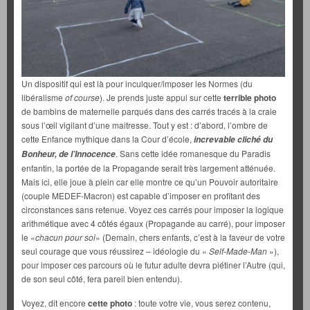
Un dispositif qui est là pour inculquer/imposer les Normes (du
libéralisme
of course
). Je prends juste appui sur cette
terrible photo
de bambins de maternelle parqués dans des carrés tracés à la craie
sous l’œil vigilant d’une maitresse. Tout y est : d’abord, l’ombre de
cette Enfance mythique dans la Cour d’école,
increvable cliché du
. Sans cette idée romanesque du Paradis
Bonheur, de l’Innocence
enfantin, la portée de la Propagande serait très largement atténuée.
Mais ici, elle joue à plein car elle montre ce qu’un Pouvoir autoritaire
(couple MEDEF-Macron) est capable d’imposer en profitant des
circonstances sans retenue. Voyez ces carrés pour imposer la logique
arithmétique avec 4 côtés égaux (Propagande au carré), pour imposer
le «
chacun pour soi
» (Demain, chers enfants, c’est à la faveur de votre
seul courage que vous réussirez – idéologie du «
Self-Made-Man
»),
pour imposer ces parcours où le futur adulte devra piétiner l’Autre (qui,
de son seul côté, fera pareil bien entendu).
Voyez, dit encore
cette photo
: toute votre vie, vous serez contenu,