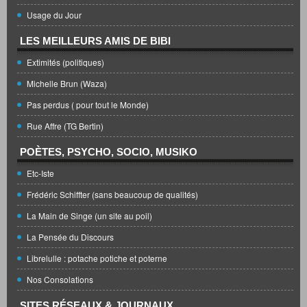
Usage du Jour
LES MEILLEURS AMIS DE BIBI
Extimités (politiques)
Michelle Brun (Waza)
Pas perdus ( pour tout le Monde)
Rue Affre (TG Bertin)
POÈTES, PSYCHO, SOCIO, MUSIKO
Etc-Iste
Frédéric Schiffter (sans beaucoup de qualités)
La Main de Singe (un site au poil)
La Pensée du Discours
Librelulle : potache potiche et poterne
Nos Consolations
SITES RÉSEAUX & JOURNAUX