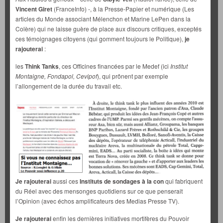
Vincent Giret
(FranceInfo) -, à la Presse-Papier et numérique (Les
articles du Monde associant Mélenchon et Marine LePen dans la
Colère) qui ne laisse guère de place aux discours critiques, exceptés
ces témoignages citoyens (qui gomment toujours le Politique),
je
rajouterai
:
les
Think Tanks
, ces Officines financées par le Medef (ici
Institut
Montaigne, Fondapol, Cevipof
), qui prônent par exemple
l’allongement de la durée du travail etc.
Je rajouterai
aussi ces
Instituts de sondages à la con
qui fabriquent
du Réel avec des mensonges quotidiens sur ce que penserait
l’Opinion (avec échos amplificateurs des Medias Presse TV).
Je rajouterai
enfin les dernières initiatives mortifères du Pouvoir