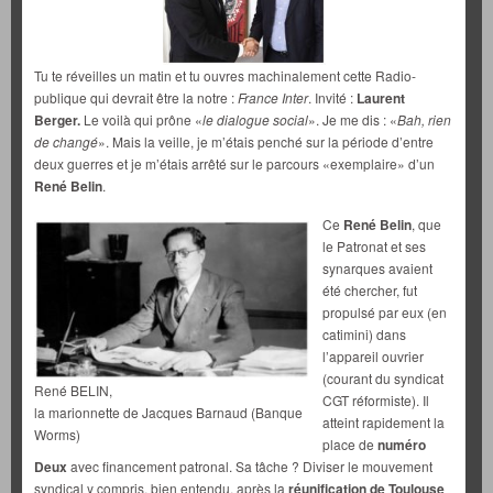
Tu te réveilles un matin et tu ouvres machinalement cette Radio-
publique qui devrait être la notre :
France Inter
. Invité :
Laurent
Berger.
Le voilà qui prône «
le dialogue social
». Je me dis : «
Bah, rien
de changé
». Mais la veille, je m’étais penché sur la période d’entre
deux guerres et je m’étais arrêté sur le parcours «exemplaire» d’un
René Belin
.
Ce
René Belin
, que
le Patronat et ses
synarques avaient
été chercher, fut
propulsé par eux (en
catimini) dans
l’appareil ouvrier
(courant du syndicat
René BELIN,
CGT réformiste). Il
la marionnette de Jacques Barnaud (Banque
atteint rapidement la
Worms)
place de
numéro
Deux
avec financement patronal. Sa tâche ? Diviser le mouvement
syndical y compris, bien entendu, après la
réunification de Toulouse