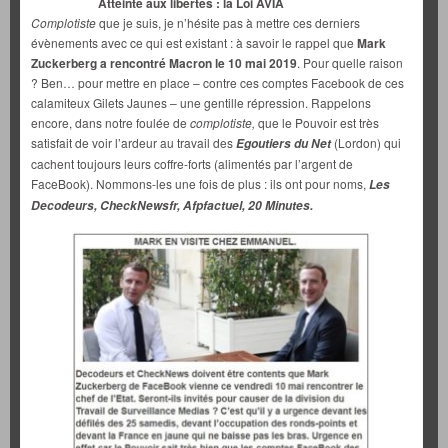
Atteinte aux libertés : la Loi AVIA
Complotiste
que je suis, je n’hésite pas à mettre ces derniers
évènements avec ce qui est existant : à savoir le rappel que
Mark
Zuckerberg a rencontré Macron le 10 mai 2019
. Pour quelle raison
? Ben… pour mettre en place – contre ces comptes Facebook de ces
calamiteux Gilets Jaunes – une gentille répression. Rappelons
encore, dans notre foulée de
complotiste,
que le Pouvoir est très
satisfait de voir l’ardeur au travail des
(Lordon) qui
Egoutiers du Net
cachent toujours leurs coffre-forts (alimentés par l’argent de
FaceBook). Nommons-les une fois de plus : ils ont pour noms,
Les
Decodeurs, CheckNewsfr, Afpfactuel, 20 Minutes.