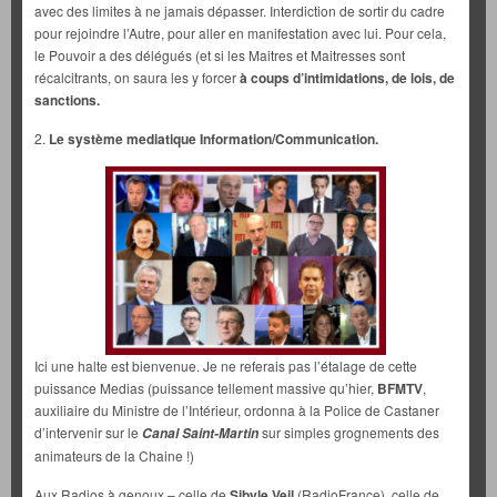
avec des limites à ne jamais dépasser. Interdiction de sortir du cadre
pour rejoindre l’Autre, pour aller en manifestation avec lui. Pour cela,
le Pouvoir a des délégués (et si les Maitres et Maitresses sont
récalcitrants, on saura les y forcer
à coups d’intimidations, de lois, de
sanctions.
2.
Le système mediatique Information/Communication.
Ici une halte est bienvenue. Je ne referais pas l’étalage de cette
puissance Medias (puissance tellement massive qu’hier,
BFMTV
,
auxiliaire du Ministre de l’Intérieur, ordonna à la Police de Castaner
d’intervenir sur le
sur simples grognements des
Canal Saint-Martin
animateurs de la Chaine !)
Aux Radios à genoux – celle de
Sibyle Veil
(RadioFrance), celle de