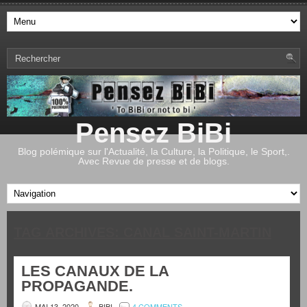
Pensez BiBi
Blog polémique sur l'Actualité, la Culture, la Politique, le Sport,.
Avec Revue de presse et de blogs.
TAG ARCHIVES:
CANAL SAINT-MARTIN
LES CANAUX DE LA
PROPAGANDE.
MAI 13, 2020
BIBI
4 COMMENTS