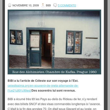
NOVEMBRE 10, 2009
BIBI
5 COMMENTS
BiBi a lu l’article de Céleste sur son voyage à l’Est.
celestissima.org/en-souvenir-de-greta-allemande-de-
l%e2%80%99est/
Des souvenirs lui sont revenus.
BiBi a écumé très tôt les Pays au-delà du Rideau de fer, s’y rendant
avec des billets SNCF et des visas commandés longtemps à l’avance.
C’était à la fin des années 70. On était sous Giscard et au lycée, on