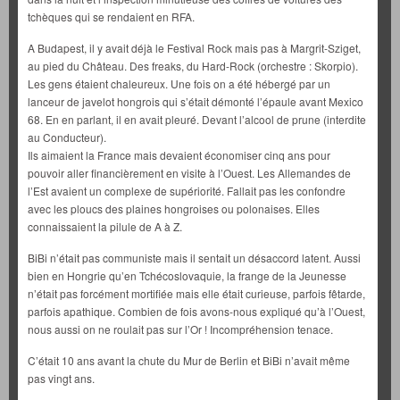
tchèques qui se rendaient en RFA.
A Budapest, il y avait déjà le Festival Rock mais pas à Margrit-Sziget,
au pied du Château. Des freaks, du Hard-Rock (orchestre : Skorpio).
Les gens étaient chaleureux. Une fois on a été hébergé par un
lanceur de javelot hongrois qui s’était démonté l’épaule avant Mexico
68. En en parlant, il en avait pleuré. Devant l’alcool de prune (interdite
au Conducteur).
Ils aimaient la France mais devaient économiser cinq ans pour
pouvoir aller financièrement en visite à l’Ouest. Les Allemandes de
l’Est avaient un complexe de supériorité. Fallait pas les confondre
avec les ploucs des plaines hongroises ou polonaises. Elles
connaissaient la pilule de A à Z.
BiBi n’était pas communiste mais il sentait un désaccord latent. Aussi
bien en Hongrie qu’en Tchécoslovaquie, la frange de la Jeunesse
n’était pas forcément mortifiée mais elle était curieuse, parfois fêtarde,
parfois apathique. Combien de fois avons-nous expliqué qu’à l’Ouest,
nous aussi on ne roulait pas sur l’Or ! Incompréhension tenace.
C’était 10 ans avant la chute du Mur de Berlin et BiBi n’avait même
pas vingt ans.