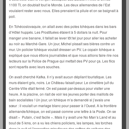
1100 TI, on doublait tout le Monde. Les deux allemandes de l’Est
voulaient rester avec nous. Elles prenaient la pilule et on se baignait à
poil.
En Tchécoslovaquie, on allait avec des potes tchèques dans les bars
d’Hôtel huppés. Les Prostituées étaient à 5 dollars la nuit. Pour
manger une banane, il fallait se lever tôt tel jour pour aller les acheter
au noir au Marché-Gare. Un jour, Michel pissait ses bières contre un
mur. Un policier tchèque voulait dresser un PV. Le copain tchèque a
expliqué que nous étions journalistes et que nous allions faire rire nos
lecteurs sur la Police de Prague qui mettait des PV pour ça. Les flics
sont repartis avec leurs souches.
On avait cherché Kafka. Il n’y avait aucun dépliant touristique. Les
murs étaient gris, noirs. Le Château faisait peur. Le cimetière juif du
Centre-Ville était fermé. On est passé par-dessus pour visiter une
heure. A la piscine, on riait de voir les jeunes porter des maillots de
bain socialistes ! Un jour, un tchèque m’a demandé si j’avais une
sœur : il voulait un mariage blanc pour passer à l’Ouest. A la frontière
allemande/tchèque, on est passé comme une lettre à la Poste. On se
disait « Putain, c’est facile ». Mais il y avait une No Man’s Land et au
bout de 5 kms, on a vu les chiens policiers, les lampes, les torches
dans la nuit et l’inspection minutieuse des coffres de voitures des