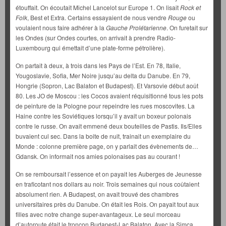
étouffait. On écoutait Michel Lancelot sur Europe 1. On lisait
Rock et
Folk
, Best et Extra. Certains essayaient de nous vendre
Rouge
ou
voulaient nous faire adhérer à la
Gauche Prolétarienne
. On furetait sur
les Ondes (sur Ondes courtes, on arrivait à prendre Radio-
Luxembourg qui émettait d’une plate-forme pétrolière).
On partait à deux, à trois dans les Pays de l’Est. En 78, Italie,
Yougoslavie, Sofia, Mer Noire jusqu’au delta du Danube. En 79,
Hongrie (Sopron, Lac Balaton et Budapest). Et Varsovie début août
80. Les JO de Moscou : les Cocos avaient réquisitionné tous les pots
de peinture de la Pologne pour repeindre les rues moscovites. La
Haine contre les Soviétiques lorsqu’il y avait un boxeur polonais
contre le russe. On avait emmené deux bouteilles de Pastis. Ils/Elles
buvaient cul sec. Dans la boite de nuit, trainait un exemplaire du
Monde : colonne première page, on y parlait des évènements de…
Gdansk. On informait nos amies polonaises pas au courant !
On se remboursait l’essence et on payait les Auberges de Jeunesse
en traficotant nos dollars au noir. Trois semaines qui nous coûtaient
absolument rien. A Budapest, on avait trouvé des chambres
universitaires près du Danube. On était les Rois. On payait tout aux
filles avec notre change super-avantageux. Le seul morceau
d’autoroute était le tronçon Budapest-Lac Balaton. Avec la Simca