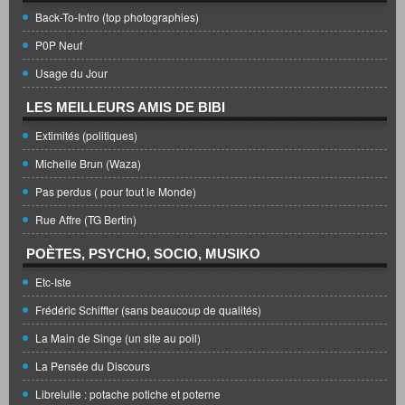
Back-To-Intro (top photographies)
P0P Neuf
Usage du Jour
LES MEILLEURS AMIS DE BIBI
Extimités (politiques)
Michelle Brun (Waza)
Pas perdus ( pour tout le Monde)
Rue Affre (TG Bertin)
POÈTES, PSYCHO, SOCIO, MUSIKO
Etc-Iste
Frédéric Schiffter (sans beaucoup de qualités)
La Main de Singe (un site au poil)
La Pensée du Discours
Librelulle : potache potiche et poterne