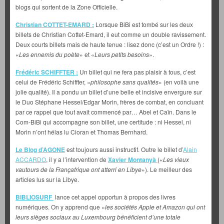
blogs qui sortent de la Zone Officielle.
Christian COTTET-EMARD :
Lorsque BiBi est tombé sur les deux
billets de Christian Cottet-Emard, il eut comme un double ravissement.
Deux courts billets mais de haute tenue : lisez donc (c’est un Ordre !) :
«
Les ennemis
du poète
» et «
Leurs petits besoins
».
Frédéric SCHIFFTER :
Un billet qui ne fera pas plaisir à tous, c’est
celui de Frédéric Schiffter, «
philosophe sans qualités
» (en voilà une
jolie qualité). Il a pondu un billet d’une belle et incisive envergure sur
le Duo Stéphane Hessel/Edgar Morin, frères de combat, en concluant
par ce rappel que tout avait commencé par… Abel et Caïn. Dans le
Com-BiBi qui accompagne son billet, une certitude : ni Hessel, ni
Morin n’ont hélas lu Cioran et Thomas Bernhard.
Le Blog d’AGONE
est toujours aussi instructif. Outre le billet d’
Alain
ACCARDO
, il y a l’intervention de
Xavier Montanyà
(«
Les vieux
vautours de la Françafrique ont atterri en Libye
»). Le meilleur des
articles lus sur la Libye.
BIBLIOSURF
lance cet appel opportun à propos des livres
numériques. On y apprend que «
les sociétés Apple et Amazon qui ont
leurs sièges sociaux au Luxembourg bénéficient d’une totale