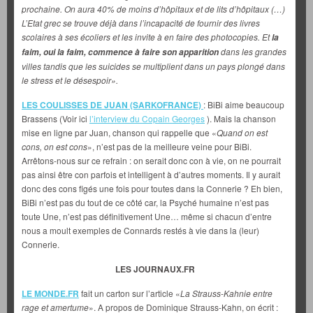
prochaine. On aura 40% de moins d’hôpitaux et de lits d’hôpitaux (…)
L’Etat grec se trouve déjà dans l’incapacité de fournir des livres
scolaires à ses écoliers et les invite à en faire des photocopies. Et
la
dans les grandes
faim, oui la faim, commence à faire son apparition
villes tandis que les suicides se multiplient dans un pays plongé dans
le stress et le désespoir».
LES COULISSES DE JUAN (SARKOFRANCE)
: BiBi aime beaucoup
Brassens (Voir ici
l’interview du Copain Georges
). Mais la chanson
mise en ligne par Juan, chanson qui rappelle que «
Quand on est
cons, on est cons
», n’est pas de la meilleure veine pour BiBi.
Arrêtons-nous sur ce refrain : on serait donc con à vie, on ne pourrait
pas ainsi être con parfois et intelligent à d’autres moments. Il y aurait
donc des cons figés une fois pour toutes dans la Connerie ? Eh bien,
BiBi n’est pas du tout de ce côté car, la Psyché humaine n’est pas
toute Une, n’est pas définitivement Une… même si chacun d’entre
nous a moult exemples de Connards restés à vie dans la (leur)
Connerie.
LES JOURNAUX.FR
LE MONDE.FR
fait un carton sur l’article «
La Strauss-Kahnie entre
rage et amertume
». A propos de Dominique Strauss-Kahn, on écrit :