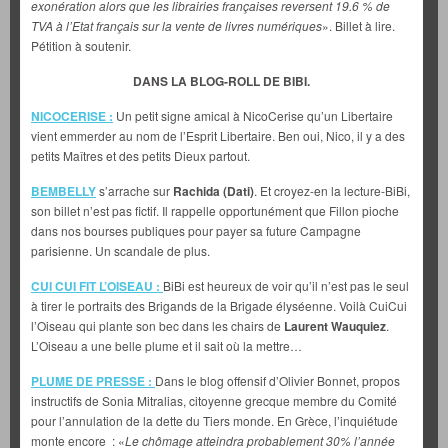
exonération alors que les librairies françaises reversent 19.6 % de
TVA à l’Etat français sur la vente de livres numériques
». Billet à lire.
Pétition à soutenir.
DANS LA BLOG-ROLL DE BIBI.
NICOCERISE :
Un petit signe amical à NicoCerise qu’un Libertaire
vient emmerder au nom de l’Esprit Libertaire. Ben oui, Nico, il y a des
petits Maîtres et des petits Dieux partout.
BEMBELLY
s’arrache sur
Rachida (Dati)
. Et croyez-en la lecture-BiBi,
son billet n’est pas fictif. Il rappelle opportunément que Fillon pioche
dans nos bourses publiques pour payer sa future Campagne
parisienne. Un scandale de plus.
CUI CUI FIT L’OISEAU :
BiBi est heureux de voir qu’il n’est pas le seul
à tirer le portraits des Brigands de la Brigade élyséenne. Voilà CuiCui
l’Oiseau qui plante son bec dans les chairs de
Laurent Wauquiez
.
L’Oiseau a une belle plume et il sait où la mettre…
PLUME DE PRESSE :
Dans le blog offensif d’Olivier Bonnet, propos
instructifs de Sonia Mitralias, citoyenne grecque membre du Comité
pour l’annulation de la dette du Tiers monde. En Grèce, l’inquiétude
monte encore : «
Le chômage atteindra probablement 30% l’année