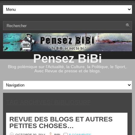
Pensez BiBi
Blog polémique sur l'Actualité, la Culture, la Politique, le Sport,.
Avec Revue de presse et de blogs.
TAG ARCHIVES:
BIBLIOSURF
REVUE DES BLOGS ET AUTRES
PETITES CHOSES…
OCTOBRE 30, 2011
BIBI
5 COMMENTS