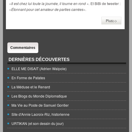
«
Il est chez lui toute la journée, il tourne en rond ».
Et BiBi de tweeter :
«
Étonnant pour cet amateur de parties carrées».
Plus>>
Commentaires
DERNIÈRES DÉCOUVERTES
ELLE ME DISAIT (Adrien Walpole)
En Forme de Patates
La Méduse et le Renard
Les Blogs du Monde Diplomatique
Ma Vie au Poste de Samuel Gontier
Site d'Annie Lacroix-Riz, historienne
URTIKAN (et son dessin du jour)