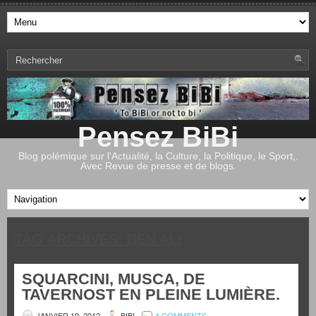
Pensez BiBi
Blog polémique sur l'Actualité, la Culture, la Politique, le Sport,.
Avec Revue de presse et de blogs.
TAG ARCHIVES:
BEN ALI
SQUARCINI, MUSCA, DE
TAVERNOST EN PLEINE LUMIÈRE.
JANVIER 19, 2012
BIBI
4 COMMENTS