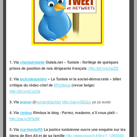
1. Via
chantalrebelle
Oulala.net – Tunisie : florilège de quelques
prises de position de nos dirigeants français
:
http://bit.ly/emeZt3
2. Via
jackydegueldre
« La Tunisie et la social-démocratie » billet
critique du rédac-chef de
#Politique
(revue belge)
http://bit.ly/gCocOs
3. Via
jegoun
@
romainblachier
http://ow.ly/3EGcv
ya ça aussi
4. Via
rimbus
Rimbus le blog : Partez, madame, s’il vous plaît –
http://ow.ly/3F3dW
5. Via
martinedeRE
La justice tunisienne ouvre une enquête sur les
biens de Ben Ali et de sa famille
http://www.lepoint.fr/tiny/1-1285930