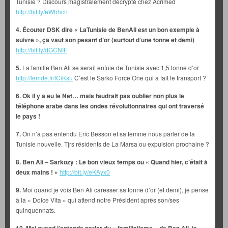
Tunisie ? Discours magistralement décrypté chez Acrimed
http://bit.ly/eWhhcn
4.
Écouter DSK dire « LaTunisie de BenAli est un bon exemple à
suivre », ça vaut son pesant d’or (surtout d’une tonne et demi)
http://bit.ly/dGCNIF
5.
La famille Ben Ali se serait enfuie de Tunisie avec 1,5 tonne d’or
http://lemde.fr/fCiKsu
C’est le Sarko Force One qui a fait le transport ?
6.
Ok il y a eu le Net… mais faudrait pas oublier non plus le
téléphone arabe dans les ondes révolutionnaires qui ont traversé
le pays !
7.
On n’a pas entendu Eric Besson et sa femme nous parler de la
Tunisie nouvelle. Tjrs résidents de La Marsa ou expulsion prochaine ?
8.
Ben Ali – Sarkozy : Le bon vieux temps ou « Quand hier, c’était à
deux mains ! »
http://bit.ly/eKAyx0
9.
Moi quand je vois Ben Ali caresser sa tonne d’or (et demi), je pense
à la « Dolce Vita » qui attend notre Président après son/ses
quinquennats.