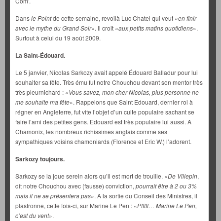
Com’.
Dans
le Point
de cette semaine, revoilà Luc Chatel qui veut «
en finir
avec le mythe du Grand Soir
». Il croit «
aux petits matins quotidiens
».
Surtout à celui du 19 août 2009.
La Saint-Édouard.
Le 5 janvier, Nicolas Sarkozy avait appelé Édouard Balladur pour lui
souhaiter sa fête. Très ému fut notre Chouchou devant son mentor très
très pleurnichard : «
Vous savez, mon cher Nicolas, plus personne ne
me souhaite ma fête
». Rappelons que Saint Edouard, dernier roi à
régner en Angleterre, fut vite l’objet d’un culte populaire sachant se
faire l’ami des petites gens. Edouard est très populaire lui aussi. A
Chamonix, les nombreux richissimes anglais comme ses
sympathiques voisins chamoniards (Florence et Eric W.) l’adorent.
Sarkozy toujours.
Sarkozy se la joue serein alors qu’il est mort de trouille. «
De Villepin
,
dit notre Chouchou avec (fausse) conviction,
pourrait être à 2 ou 3%
mais il ne se présentera pas
». A la sortie du Conseil des Ministres, il
plastronne, cette fois-ci, sur Marine Le Pen : «
Pffttt… Marine Le Pen,
c’est du vent
».