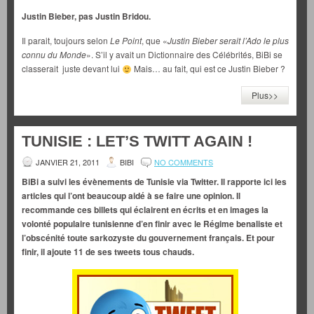
Justin Bieber, pas Justin Bridou.
Il parait, toujours selon
Le Point
, que «
Justin Bieber serait l’Ado le plus
connu du Monde
». S’il y avait un Dictionnaire des Célébrités, BiBi se
classerait juste devant lui
Mais… au fait, qui est ce Justin Bieber ?
Plus>>
TUNISIE : LET’S TWITT AGAIN !
JANVIER 21, 2011
BIBI
NO COMMENTS
BiBi a suivi les évènements de Tunisie via Twitter. Il rapporte ici les
articles qui l’ont beaucoup aidé à se faire une opinion. Il
recommande ces billets qui éclairent en écrits et en images la
volonté populaire tunisienne d’en finir avec le Régime benaliste et
l’obscénité toute sarkozyste du gouvernement français. Et pour
finir, il ajoute 11 de ses tweets tous chauds.