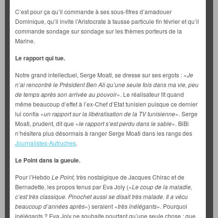
C’est pour ça qu’il commande à ses sous-fifres d’amadouer
Dominique, qu’il invite l’Aristocrate à fausse particule fin février et qu’il
commande sondage sur sondage sur les thèmes porteurs de la
Marine.
Le rapport qui tue.
Notre grand intellectuel, Serge Moati, se dresse sur ses ergots : «
Je
n’ai rencontré le Président Ben Ali qu’une seule fois dans ma vie, peu
de temps après son arrivée au pouvoir
». Le réalisateur fit quand
même beaucoup d’effet à l’ex-Chef d’Etat tunisien puisque ce dernier
lui confia «
un rapport sur la libéralisation de la TV tunisienne
». Serge
Moati, prudent, dit que «
le rapport s’est perdu dans le sable
». BiBi
n’hésitera plus désormais à ranger Serge Moati dans les rangs des
Journalistes-Autruches
.
Le Point dans la gueule.
Pour l’Hebdo
Le Point,
très nostalgique de Jacques Chirac et de
Bernadette, les propos tenus par Eva Joly («
Le coup de la maladie,
c’est très classique. Pinochet aussi se disait très malade. Il a vécu
beaucoup d’années après
») seraient «
très inélégants
». Pourquoi
inélégants ? Eva Joly ne souhaite pourtant qu’une seule chose : que