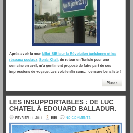
Après avoir lu mon
billet-BiBi sur la Révolution tunisienne et les
réseaux sociaux,
Sonia Khali,
de retour en Tunisie pour une
semaine en avril, m’a gentiment proposé de faire part de ses
impressions de voyage. Les voici enfin sans… censure benaliste !
Plus>>
LES INSUPPORTABLES : DE LUC
CHATEL À EDOUARD BALLADUR.
FÉVRIER 11, 2011
BIBI
NO COMMENTS