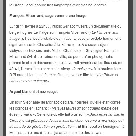
le Grand Jacques vive très longtemps et en très belle forme.
François Mitterrand, sage comme une Image.
Lundi 14 février à 22h30, Public Sénat diffusera un documentaire du
belge Hughes Le Paige sur François Mitterrand («
Le Prince et son
Image
»). Il est peu probable qu’il raconte cette anecdote hautement
signifiante sur le Chevalier à la Francisque. A chaque séjour
vichyssois chez ses amis Michel Charasse ou Guy Ligier, François
Mitterrand évitait de traîner en ville, de peur qu’un photographe
prenne le cliché déshonorant qui le verrait revenir sur les lieux où en
40-41, il travailla au service de Vichy, «
francisque
» à la boutonnière.
BiBi aurait bien aimé faire ce film-là, avec ce titre-là : «
Le Prince et
l’absence d’une Image
».
Argent blanchi et nez rouge.
Un jour, Stéphanie de Monaco déclara, horrifiée, qu’elle était contre
les corridas en lâchant : «
Mais les taureaux sont quand même des
êtres humains
». Cette fois-ci, elle fait plus soft : «
Dans notre famille, le
Cirque, c’est génétique. Nous avons un chromosome à nez rouge qui
se balade de génération en génération
». Et BiBi peut en témoigner : à
Monaco, on blanchit tout… jusqu’au masque des clowns.