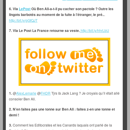
6. Via
LePost
Où Ben Ali-a-t-il pu cacher son pactole ? Outre les
lingots barbotés au moment de la fuite à l’étranger, le pré..
.
http://bit.ly/gGfQJT
7. Via Le Post La France retourne sa veste.
http://bit.ly/hhrLbU
1.
@
AlexLemarie
@
FHDR
Tjrs là Jack Lang ? Je croyais qu’il était allé
consoler Ben Ali.
2.
N’en faites pas une tonne sur Ben Ali : faites z-en une tonne et
demi !
3.
Comment les Editocrates et les Canards laquais ont parlé de la