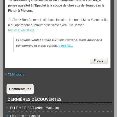
10.
Moi quand j’entends parler du « familialisme » de Ben Ali, je
pense aussitôt à l’Epad et à la coupe de cheveux de Jean-Jean le
Fiston à Pistons.
11.
Tarek Ben Ammar, le cinéaste tunisien, tonton de Mme Yasmine B.,
a du apprendre à retourner sa veste avec Eric Besson
http://bit.ly/hiGGqX
Et si vous voulez suivre BiBi sur Twitter et vous abonner à
son compte et à ses contes,
c’est ici…
Plus>>
«
Older posts
Commentaires
DERNIÈRES DÉCOUVERTES
ELLE ME DISAIT (Adrien Walpole)
En Forme de Patates