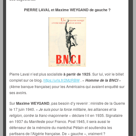
PIERRE LAVAL et Maxime WEYGAND de gauche ?
Pierre Laval n’est plus socialiste
à partir de 1925
. Sur lui, voir le billet
complet sur ce blog.
https://urls.fr/2MzRBW
. «
»
Homme de la BNCI
(4ème banque française) pour les Américains qui avaient enquêté sur
ses avoirs.
Sur
Maxime WEYGAND
, pas besoin d’y revenir : ministre de la Guerre
le 17 juin 1940. «
Je suis pour la force militaire, les alliances et la
religion, contre la franc-maçonnerie
» déclare t-il en 1935. Signataire
en 1937 du Manifeste pour Franco. Post 1945, il sera aussi le
défenseur de la mémoire du maréchal Pétain et soutiendra les
partisans de l’Algérie française. De « gauche », vraiment ?