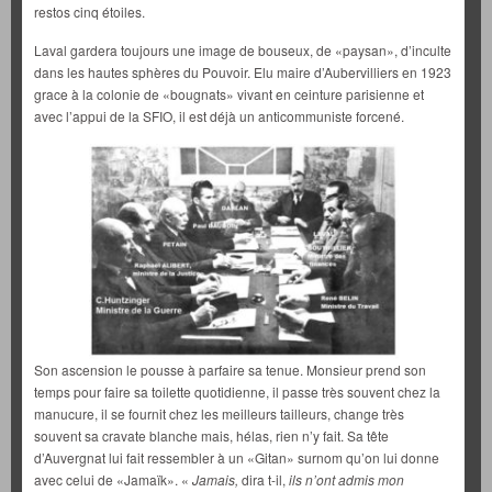
restos cinq étoiles.
Laval gardera toujours une image de bouseux, de «paysan», d’inculte
dans les hautes sphères du Pouvoir. Elu maire d’Aubervilliers en 1923
grace à la colonie de «bougnats» vivant en ceinture parisienne et
avec l’appui de la SFIO, il est déjà un anticommuniste forcené.
Son ascension le pousse à parfaire sa tenue. Monsieur prend son
temps pour faire sa toilette quotidienne, il passe très souvent chez la
manucure, il se fournit chez les meilleurs tailleurs, change très
souvent sa cravate blanche mais, hélas, rien n’y fait. Sa tête
d’Auvergnat lui fait ressembler à un «Gitan» surnom qu’on lui donne
avec celui de «Jamaïk». «
Jamais,
dira t-il,
ils n’ont admis mon