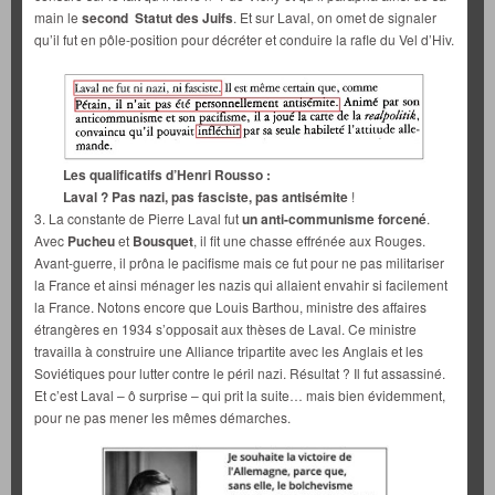
main le
second Statut des Juifs
. Et sur Laval, on omet de signaler
qu’il fut en pôle-position pour décréter et conduire la rafle du Vel d’Hiv.
Les qualificatifs d’Henri Rousso :
Laval ? Pas nazi, pas fasciste, pas antisémite
!
3. La constante de Pierre Laval fut
un anti-communisme forcené
.
Avec
Pucheu
et
Bousquet
, il fit une chasse effrénée aux Rouges.
Avant-guerre, il prôna le pacifisme mais ce fut pour ne pas militariser
la France et ainsi ménager les nazis qui allaient envahir si facilement
la France. Notons encore que Louis Barthou, ministre des affaires
étrangères en 1934 s’opposait aux thèses de Laval. Ce ministre
travailla à construire une Alliance tripartite avec les Anglais et les
Soviétiques pour lutter contre le péril nazi. Résultat ? Il fut assassiné.
Et c’est Laval – ô surprise – qui prit la suite… mais bien évidemment,
pour ne pas mener les mêmes démarches.