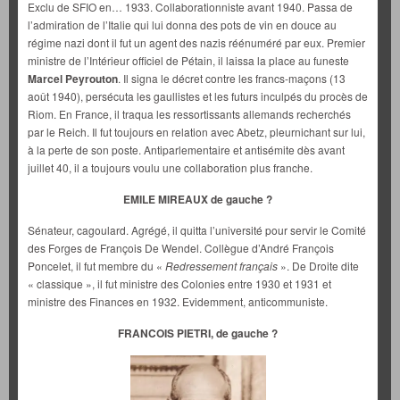
Exclu de SFIO en… 1933. Collaborationniste avant 1940. Passa de
l’admiration de l’Italie qui lui donna des pots de vin en douce au
régime nazi dont il fut un agent des nazis réénuméré par eux. Premier
ministre de l’Intérieur officiel de Pétain, il laissa la place au funeste
Marcel Peyrouton
. Il signa le décret contre les francs-maçons (13
août 1940), persécuta les gaullistes et les futurs inculpés du procès de
Riom. En France, il traqua les ressortissants allemands recherchés
par le Reich. Il fut toujours en relation avec Abetz, pleurnichant sur lui,
à la perte de son poste. Antiparlementaire et antisémite dès avant
juillet 40, il a toujours voulu une collaboration plus franche.
EMILE MIREAUX de gauche ?
Sénateur, cagoulard. Agrégé, il quitta l’université pour servir le Comité
des Forges de François De Wendel. Collègue d’André François
Poncelet, il fut membre du «
Redressement français
». De Droite dite
« classique », il fut ministre des Colonies entre 1930 et 1931 et
ministre des Finances en 1932. Evidemment, anticommuniste.
FRANCOIS PIETRI, de gauche ?