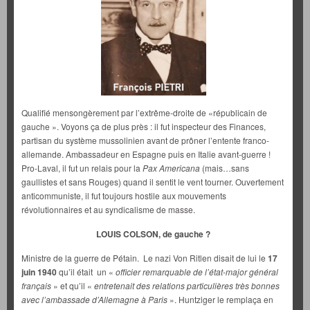
Qualifié mensongèrement par l’extrême-droite de «républicain de
gauche ». Voyons ça de plus près : il fut inspecteur des Finances,
partisan du système mussolinien avant de prôner l’entente franco-
allemande. Ambassadeur en Espagne puis en Italie avant-guerre !
Pro-Laval, il fut un relais pour la
Pax Americana
(mais…sans
gaullistes et sans Rouges) quand il sentit le vent tourner. Ouvertement
anticommuniste, il fut toujours hostile aux mouvements
révolutionnaires et au syndicalisme de masse.
LOUIS COLSON, de gauche ?
Ministre de la guerre de Pétain. Le nazi Von Ritlen disait de lui le
17
juin 1940
qu’il était un «
officier remarquable de l’état-major général
français
» et qu’il «
entretenait des relations particulières très bonnes
avec l’ambassade d’Allemagne à Paris
». Huntziger le remplaça en