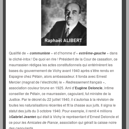
Qualifié de «
» et d’homme d’«
» dans
communiste
extrême-gauche
le cliché-intox ! De quoi en rire ! Président de la Cour de cassation, ce
maurrassien rédigea les actes constitutionnels qui entérinèrent les
bases du gouvernement de Vichy avant 1940 après s’être rendu en
Espagne chez Pétain, alors ambassadeur. Il fonda avec Ernest
Mercier (magnat de l’électricité) le «
Redressement français
»,
association couleur brune en 1925. Ami d’
Eugène Deloncle
, intime
conseiller de Pétain, ce maurrassien, cagoulard, fut ministre de la
Justice. Par le décret du 22 juillet 1940, il s’autorisa à la révision de
toutes les naturalisations récentes et fit la chasse aux juifs. Il signa le
statut des juifs du 3 octobre 1940. Pour exemple, il remit 4 millions
à
Gabriel Jeantet
qui était à Vichy le représentant d’Ernest Deloncle et
ce pour
les Amicales de France
, association qui gérait la caisse noire
des cagoulards.