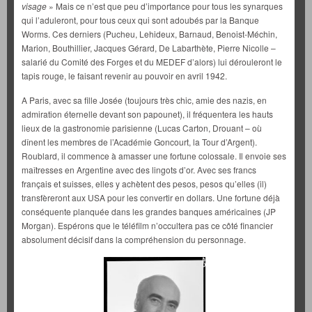
visage
» Mais ce n’est que peu d’importance pour tous les synarques
qui l’aduleront, pour tous ceux qui sont adoubés par la Banque
Worms. Ces derniers (Pucheu, Lehideux, Barnaud, Benoist-Méchin,
Marion, Bouthillier, Jacques Gérard, De Labarthète, Pierre Nicolle –
salarié du Comité des Forges et du MEDEF d’alors) lui dérouleront le
tapis rouge, le faisant revenir au pouvoir en avril 1942.
A Paris, avec sa fille Josée (toujours très chic, amie des nazis, en
admiration éternelle devant son papounet), il fréquentera les hauts
lieux de la gastronomie parisienne (Lucas Carton, Drouant – où
dînent les membres de l’Académie Goncourt, la Tour d’Argent).
Roublard, il commence à amasser une fortune colossale. Il envoie ses
maîtresses en Argentine avec des lingots d’or. Avec ses francs
français et suisses, elles y achètent des pesos, pesos qu’elles (il)
transfèreront aux USA pour les convertir en dollars. Une fortune déjà
conséquente planquée dans les grandes banques américaines (JP
Morgan). Espérons que le téléfilm n’occultera pas ce côté financier
absolument décisif dans la compréhension du personnage.