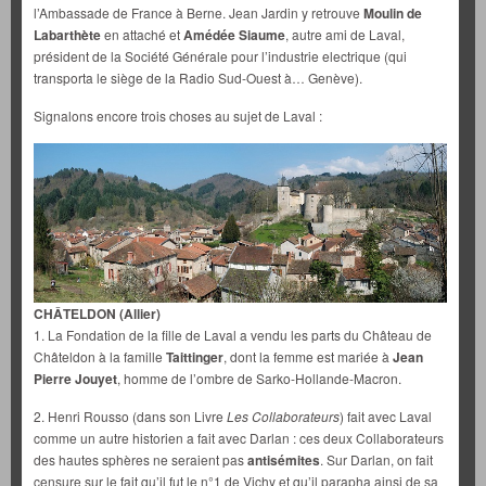
l’Ambassade de France à Berne. Jean Jardin y retrouve
Moulin de
Labarthète
en attaché et
Amédée Siaume
, autre ami de Laval,
président de la Société Générale pour l’industrie electrique (qui
transporta le siège de la Radio Sud-Ouest à… Genève).
Signalons encore trois choses au sujet de Laval :
CHÂTELDON (Allier)
1. La Fondation de la fille de Laval a vendu les parts du Château de
Châteldon à la famille
Taittinger
, dont la femme est mariée à
Jean
Pierre Jouyet
, homme de l’ombre de Sarko-Hollande-Macron.
2. Henri Rousso (dans son Livre
Les Collaborateurs
) fait avec Laval
comme un autre historien a fait avec Darlan : ces deux Collaborateurs
des hautes sphères ne seraient pas
antisémites
. Sur Darlan, on fait
censure sur le fait qu’il fut le n°1 de Vichy et qu’il parapha ainsi de sa