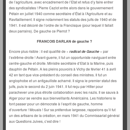
de l’agriculture, avec encadrement de l’Etat et refus d’y faire entrer
des syndicalistes ! Pierre Caziot entre alors dans le gouvernement
Pétain en juillet 1940 comme secrétaire d’État à l’Agriculture et au
Ravitaillement. Il signe notamment les statuts des juifs de 1940 et de
1941. Il est décoré de l’ordre de la Francisque (pour lequel il fallait
deux parrains). De gauche ce Pierrot ?
FRANCOIS DARLAN de gauche ?
Encore plus risible : il est qualifié de «
» par
radical de Gauche
l’extrême-droite ! Avant-guerre, il fut un opportuniste naviguant entre
centre-gauche et droite. Ministre secrétaire d’Etat à la Marine, puis
dauphin de Pétain. A les pleins pouvoirs à Vichy de février 41 à avril
42 en tant que vice-président du conseil des ministres. Il fut un
anglophobe et un antigaulliste acharné. Il signa le premier statut des
juifs, puis le second du 2 juin 1941. Il fut reçu par Hitler pour
parachever une plus étroite collaboration avec les nazis. Il se sauva à
Alger pour se vendre aux bienveillants Américains. Les historiens le
font passer pour un démocrate à l’esprit de gauche, homme
d’ouverture ! Mouais ! Sur sa prétendue largesse, rappelons qu’il fut
un des artisans de la création, en mars 1941 du Commissariat général
aux Questions Juives, c’est dire !