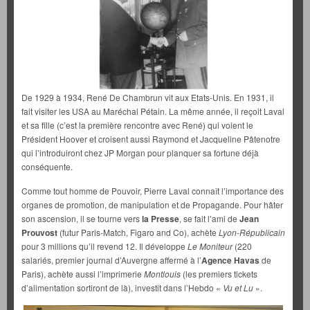
De 1929 à 1934, René De Chambrun vit aux Etats-Unis. En 1931, il
fait visiter les USA au Maréchal Pétain. La même année, il reçoit Laval
et sa fille (c’est la première rencontre avec René) qui voient le
Président Hoover et croisent aussi Raymond et Jacqueline Pâtenotre
qui l’introduiront chez JP Morgan pour planquer sa fortune déjà
conséquente.
Comme tout homme de Pouvoir, Pierre Laval connaît l’importance des
organes de promotion, de manipulation et de Propagande. Pour hâter
son ascension, il se tourne vers
la Presse
, se fait l’ami de
Jean
Prouvost
(futur Paris-Match, Figaro and Co), achète
Lyon-Républicain
pour 3 millions qu’il revend 12. Il développe
Le Moniteur
(220
salariés, premier journal d’Auvergne affermé à l’
Agence Havas
de
Paris), achète aussi l’imprimerie
Montlouis
(les premiers tickets
d’alimentation sortiront de là), investit dans l’Hebdo «
Vu et Lu
».