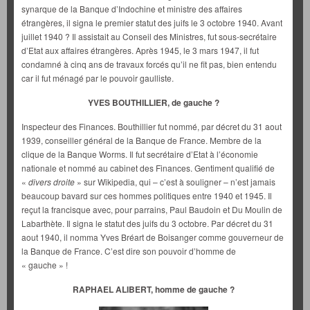
synarque de la Banque d’Indochine et ministre des affaires
étrangères, il signa le premier statut des juifs le 3 octobre 1940. Avant
juillet 1940 ? Il assistait au Conseil des Ministres, fut sous-secrétaire
d’Etat aux affaires étrangères. Après 1945, le 3 mars 1947, il fut
condamné à cinq ans de travaux forcés qu’il ne fit pas, bien entendu
car il fut ménagé par le pouvoir gaulliste.
YVES BOUTHILLIER, de gauche ?
Inspecteur des Finances. Bouthillier fut nommé, par décret du 31 aout
1939, conseiller général de la Banque de France. Membre de la
clique de la Banque Worms. Il fut secrétaire d’Etat à l’économie
nationale et nommé au cabinet des Finances. Gentiment qualifié de
«
divers droite
» sur Wikipedia, qui – c’est à souligner – n’est jamais
beaucoup bavard sur ces hommes politiques entre 1940 et 1945. Il
reçut la francisque avec, pour parrains, Paul Baudoin et Du Moulin de
Labarthète. Il signa le statut des juifs du 3 octobre. Par décret du 31
aout 1940, il nomma Yves Bréart de Boisanger comme gouverneur de
la Banque de France. C’est dire son pouvoir d’homme de
« gauche » !
RAPHAEL ALIBERT, homme de gauche ?