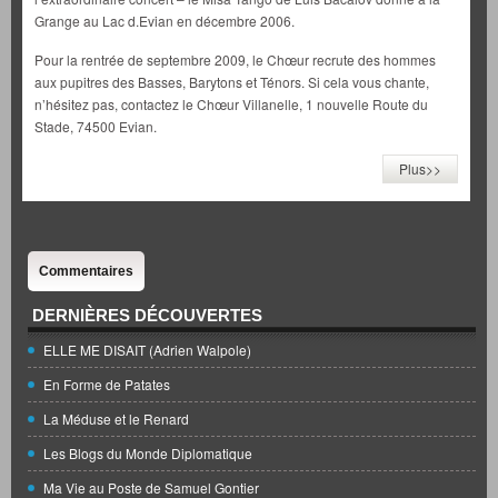
Grange au Lac d.Evian en décembre 2006.
Pour la rentrée de septembre 2009, le Chœur recrute des hommes
aux pupitres des Basses, Barytons et Ténors. Si cela vous chante,
n’hésitez pas, contactez le Chœur Villanelle, 1 nouvelle Route du
Stade, 74500 Evian.
Plus>>
Commentaires
DERNIÈRES DÉCOUVERTES
ELLE ME DISAIT (Adrien Walpole)
En Forme de Patates
La Méduse et le Renard
Les Blogs du Monde Diplomatique
Ma Vie au Poste de Samuel Gontier