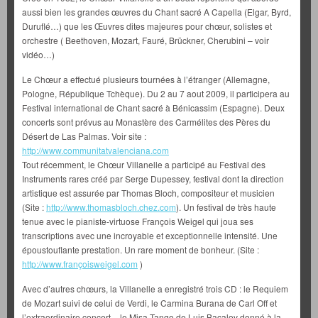
aussi bien les grandes œuvres du Chant sacré A Capella (Elgar, Byrd,
Duruflé…) que les Œuvres dites majeures pour chœur, solistes et
orchestre ( Beethoven, Mozart, Fauré, Brückner, Cherubini – voir
vidéo…)
Le Chœur a effectué plusieurs tournées à l’étranger (Allemagne,
Pologne, République Tchèque). Du 2 au 7 aout 2009, il participera au
Festival international de Chant sacré à Bénicassim (Espagne). Deux
concerts sont prévus au Monastère des Carmélites des Pères du
Désert de Las Palmas. Voir site :
http://www.communitatvalenciana.com
Tout récemment, le Chœur Villanelle a participé au Festival des
Instruments rares créé par Serge Dupessey, festival dont la direction
artistique est assurée par Thomas Bloch, compositeur et musicien
(Site :
http://www.thomasbloch.chez.com
). Un festival de très haute
tenue avec le pianiste-virtuose François Weigel qui joua ses
transcriptions avec une incroyable et exceptionnelle intensité. Une
époustouflante prestation. Un rare moment de bonheur. (Site :
http://www.françoisweigel.com
)
Avec d’autres chœurs, la Villanelle a enregistré trois CD : le Requiem
de Mozart suivi de celui de Verdi, le Carmina Burana de Carl Off et
l’extraordinaire concert – le Misa Tango de Luis Bacalov donné à la