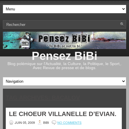
Pensez BiBi
Blog polémique sur l'Actualité, la Culture, la Politique, le Sport,.
Avec Revue de presse et de blogs.
TAG ARCHIVES:
BACALOV
LE CHOEUR VILLANELLE D’EVIAN.
JUIN 05, 2009
BIBI
NO COMMENTS