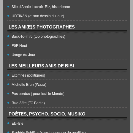
Site d'Annie Lacroix-Riz, historienne
URTIKAN (et son dessin du jour)
LES AMI(E)S PHOTOGRAPHES
Back-To-Intro (top photographies)
P0P Neuf
Usage du Jour
LES MEILLEURS AMIS DE BIBI
Extimités (politiques)
Michelle Brun (Waza)
Pas perdus ( pour tout le Monde)
Rue Affre (TG Bertin)
POÈTES, PSYCHO, SOCIO, MUSIKO
Etc-Iste
Frédéric Schiffter (sans beaucoup de qualités)