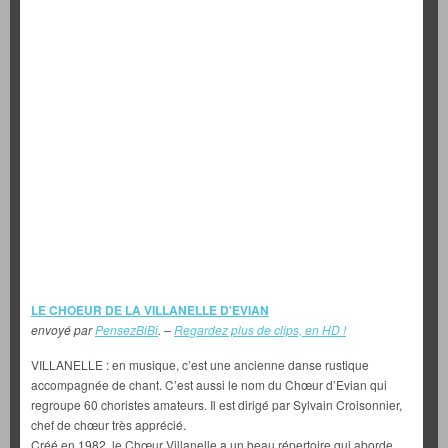
LE CHOEUR DE LA VILLANELLE D'EVIAN
envoyé par
PensezBiBi
. –
Regardez plus de clips, en HD !
VILLANELLE : en musique, c’est une ancienne danse rustique
accompagnée de chant. C’est aussi le nom du Chœur d’Evian qui
regroupe 60 choristes amateurs. Il est dirigé par Sylvain Croisonnier,
chef de chœur très apprécié.
Créé en 1982, le Chœur Villanelle a un beau répertoire qui aborde