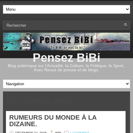
Pensez BiBi
Blog polémique sur l'Actualité, la Culture, la Politique, le Sport,.
Avec Revue de presse et de blogs.
TAG ARCHIVES:
AWPG
RUMEURS DU MONDE À LA
DIZAINE.
DÉCEMBRE 04, 2008
BIBI
1 COMMENT