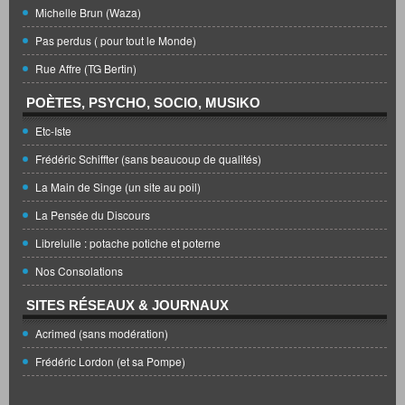
Michelle Brun (Waza)
Pas perdus ( pour tout le Monde)
Rue Affre (TG Bertin)
POÈTES, PSYCHO, SOCIO, MUSIKO
Etc-Iste
Frédéric Schiffter (sans beaucoup de qualités)
La Main de Singe (un site au poil)
La Pensée du Discours
Librelulle : potache potiche et poterne
Nos Consolations
SITES RÉSEAUX & JOURNAUX
Acrimed (sans modération)
Frédéric Lordon (et sa Pompe)