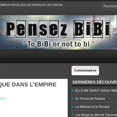
EMPLOI POUR LES LECTEURS ET LECTRICES.
e, la Politique, le Sport,. Avec Revue de presse et de blogs.
NACO
Commentaires
DERNIÈRES DÉCOUVE
QUE DANS L’EMPIRE
ELLE ME DISAIT (Adrien Wal
NTS
En Forme de Patates
La Méduse et le Renard
Les Blogs du Monde Diploma