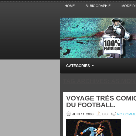
HOME
BI-BIOGRAPHIE
MODE D’
Pensez BiBi
»
CATÉGORIES
Blog polémique sur l'Actualité, la Cultur
TAG ARCHIVES:
AS MO
VOYAGE TRÈS COMI
DU FOOTBALL.
JUIN 11, 2008
BIBI
NO COMME