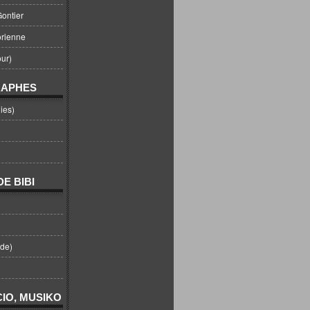
ontier
orienne
ur)
RAPHES
ies)
E BIBI
nde)
IO, MUSIKO