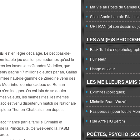
Ma Vie au Poste de Samuel G
Site d'Annie Lacroix-Riz, hist
URTIKAN (et son dessin du jo
LES AMI(E)S PHOTOG
Back-To-Intro (top photograph
iBi est en léger décalage. Le petit pas-de-
P0P Neuf
e formidable jeu des temps modernes qu’est le
ravers les travers des Grandes Vedettes, que
Usage du Jour
Henry gagne 17 millions d’euros par an, Gallas
carrière haut-de-gamme de Zinedine venu des
LES MEILLEURS AMIS D
i de Mourinho, dernier cadeau de Roman
s’en indigner. On est loin de se douter
Extimités (politiques)
êmes valeurs, les mêmes rites, les mêmes
Michelle Brun (Waza)
Monaco est venu disputer un match de Nationale
Olympique Thonon-Chablais, nom depuis
Pas perdus ( pour tout le Mo
Rue Affre (TG Bertin)
aco financé par la famille Grimaldi et
de la Principauté. Ce week-end là, l’ASM
yarde.
POÈTES, PSYCHO, SOC