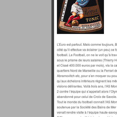
L’Euro est partout. Mais comme toujours, B
côté qu’il effectue va éclairer (un peu) c
football. Le Football, on ne le voit qu’à t
sous le prisme de leurs salaires (Thierry 
et Cissé 400.000 euros par mois), via la 
quartiers Nord de Marseille ou la Ferrar
Abramovitch etc, pour s’en moquer ou pour 
qu’aux échelons inférieurs règnent les m
visions délirantes. Voilà trois ans, l’AS 
2 contre l’équipe qui s’appelait alors l’
abandonné pour celui de Croix de Savoie.
Tout le monde du football connaît l’AS Mon
soutenue par la Société des Bains de Mer 
venait rendre visite à l’équipe haute-savo