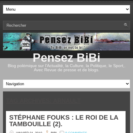
Pensez BiBi
Blog polémique sur l'Actualité, la Culture, la Politique, le Sport,.
Avec Revue de presse et de blogs.
TAG ARCHIVES:
ARNAULT
STÉPHANE FOUKS : LE ROI DE LA
TAMBOUILLE (2).
JANVIER 01, 2010
BIBI
9 COMMENTS