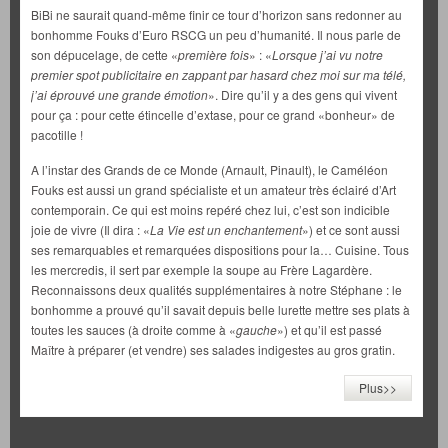
BiBi ne saurait quand-même finir ce tour d’horizon sans redonner au
bonhomme Fouks d’Euro RSCG un peu d’humanité. Il nous parle de
son dépucelage, de cette «
première fois
» : «
Lorsque j’ai vu notre
premier spot publicitaire en zappant par hasard chez moi sur ma télé,
j’ai éprouvé une grande émotion
». Dire qu’il y a des gens qui vivent
pour ça : pour cette étincelle d’extase, pour ce grand «bonheur» de
pacotille !
A l’instar des Grands de ce Monde (Arnault, Pinault), le Caméléon
Fouks est aussi un grand spécialiste et un amateur très éclairé d’Art
contemporain. Ce qui est moins repéré chez lui, c’est son indicible
joie de vivre (Il dira : «
La Vie est un enchantement
») et ce sont aussi
ses remarquables et remarquées dispositions pour la… Cuisine. Tous
les mercredis, il sert par exemple la soupe au Frère Lagardère.
Reconnaissons deux qualités supplémentaires à notre Stéphane : le
bonhomme a prouvé qu’il savait depuis belle lurette mettre ses plats à
toutes les sauces (à droite comme à «
gauche
») et qu’il est passé
Maître à préparer (et vendre) ses salades indigestes au gros gratin.
Plus>>