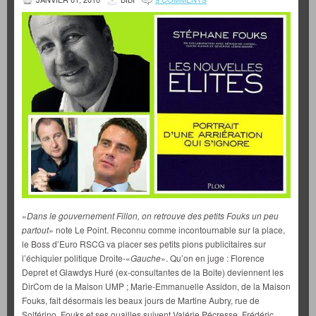
«
Dans le gouvernement Fillon, on retrouve des petits Fouks un peu
partout
» note Le Point. Reconnu comme incontournable sur la place,
le Boss d’Euro RSCG va placer ses petits pions publicitaires sur
l’échiquier politique Droite-«
Gauche
». Qu’on en juge : Florence
Depret et Glawdys Huré (ex-consultantes de la Boite) deviennent les
DirCom de la Maison UMP ; Marie-Emmanuelle Assidon, de la Maison
Fouks, fait désormais les beaux jours de Martine Aubry, rue de
Solférino. Fouks et ses ouailles suivent Valérie Pécresse, Frédéric