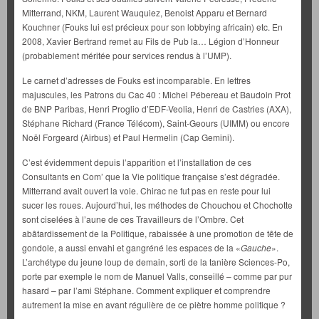
Mitterrand, NKM, Laurent Wauquiez, Benoist Apparu et Bernard
Kouchner (Fouks lui est précieux pour son lobbying africain) etc. En
2008, Xavier Bertrand remet au Fils de Pub la… Légion d’Honneur
(probablement méritée pour services rendus à l’UMP).
Le carnet d’adresses de Fouks est incomparable. En lettres
majuscules, les Patrons du Cac 40 : Michel Pébereau et Baudoin Prot
de BNP Paribas, Henri Proglio d’EDF-Veolia, Henri de Castries (AXA),
Stéphane Richard (France Télécom), Saint-Geours (UIMM) ou encore
Noël Forgeard (Airbus) et Paul Hermelin (Cap Gemini).
C’est évidemment depuis l’apparition et l’installation de ces
Consultants en Com’ que la Vie politique française s’est dégradée.
Mitterrand avait ouvert la voie. Chirac ne fut pas en reste pour lui
sucer les roues. Aujourd’hui, les méthodes de Chouchou et Chochotte
sont ciselées à l’aune de ces Travailleurs de l’Ombre. Cet
abâtardissement de la Politique, rabaissée à une promotion de tête de
gondole, a aussi envahi et gangréné les espaces de la «
Gauche
».
L’archétype du jeune loup de demain, sorti de la tanière Sciences-Po,
porte par exemple le nom de Manuel Valls, conseillé – comme par pur
hasard – par l’ami Stéphane. Comment expliquer et comprendre
autrement la mise en avant régulière de ce piètre homme politique ?