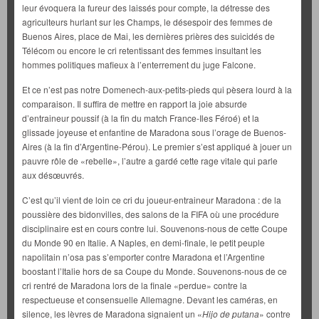
leur évoquera la fureur des laissés pour compte, la détresse des
agriculteurs hurlant sur les Champs, le désespoir des femmes de
Buenos Aires, place de Mai, les dernières prières des suicidés de
Télécom ou encore le cri retentissant des femmes insultant les
hommes politiques mafieux à l’enterrement du juge Falcone.
Et ce n’est pas notre Domenech-aux-petits-pieds qui pèsera lourd à la
comparaison. Il suffira de mettre en rapport la joie absurde
d’entraineur poussif (à la fin du match France-Iles Féroé) et la
glissade joyeuse et enfantine de Maradona sous l’orage de Buenos-
Aires (à la fin d’Argentine-Pérou). Le premier s’est appliqué à jouer un
pauvre rôle de «rebelle», l’autre a gardé cette rage vitale qui parle
aux désœuvrés.
C’est qu’il vient de loin ce cri du joueur-entraineur Maradona : de la
poussière des bidonvilles, des salons de la FIFA où une procédure
disciplinaire est en cours contre lui. Souvenons-nous de cette Coupe
du Monde 90 en Italie. A Naples, en demi-finale, le petit peuple
napolitain n’osa pas s’emporter contre Maradona et l’Argentine
boostant l’Italie hors de sa Coupe du Monde. Souvenons-nous de ce
cri rentré de Maradona lors de la finale «perdue» contre la
respectueuse et consensuelle Allemagne. Devant les caméras, en
silence, les lèvres de Maradona signaient un «
Hijo de putana
» contre