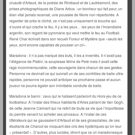
cruauté d’Artaud, de la poésie de Rimbaud et de Lautréamont, des
prises photographiques de Diane Arbus : un bonheur qui fait peur, un
élan vital jamais recensé, une poussée de fièvre non répertoriée. A
regarder de près le cliché, ce n’est pas uniquement la bouche qui
s’ouvre et qui crache le feu. Il y a les yeux… les yeux de l’Incendiaire
argentin, son regard de pyromane qui veut mettre le feu au Football.
René Char écrivait dans son recueil Fureur et Mystère que «
seuls les
yeux, sont encore capables de pousser un cri
».
Maradona : il n’a pas marqué des buts, il les a inventés. Il n’avait pas
l’élégance de Platini, la souplesse féline de Pelé mais il avait cette
rage incommensurable, cette sauvagerie dans chacun de ses gestes.
Personne ne devinait ce qui suivrait un de ses contrôles de balle ultra-
rapides, personne ne pouvait anticiper sa prochaine passe et aucun
joueur ne pourra égaler son inimitable conduite de balle.
Maradona le banni : ceux qui le haïssent parleront du Hors-jeu de ce
footballeur. A l’instar des frileux habitants d’Arles parlant de Van Gogh,
de cette Jeanne Calmant qui ne retint de toute sa vie que l’impolitesse
du peintre venant lui acheter ses pinceaux. A l’instar de ces
littérateurs qui se gaussaient d’Artaud et de ses glossolalies, de ces
étudiants de Charcot se moquant des cris des hystériques qu’on leur
« présentait ». D’autres, plus lucides, diront que ce cri maradonesque