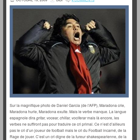
Sur la magnifique photo de Daniel Garcia (de l’AFP), Maradona crie,
Maradona hurle, Maradona exulte. Mais le verbe manque. La langue
espagnole dira
gritar, vocear, chillar, vociferar
mais là encore, les
verbes ne suffiront pas pour traduire ce cri primal. Ce n’est d’ailleurs
pas le cri d’un joueur de football mais le cri du Football incarné, de la
Rage de jouer. C’est un cri digne de la fureur shakespearienne, de la