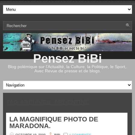
Pensez BiBi
Blog polémique sur l'Actualité, la Culture, la Politique, le Sport,.
Avec Revue de presse et de blogs.
TAG ARCHIVES:
ARGENTINE
LA MAGNIFIQUE PHOTO DE
MARADONA.
OCTOBRE 19, 2009
BIBI
4 COMMENTS