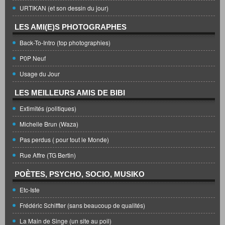
URTIKAN (et son dessin du jour)
LES AMI(E)S PHOTOGRAPHES
Back-To-Intro (top photographies)
P0P Neuf
Usage du Jour
LES MEILLEURS AMIS DE BIBI
Extimités (politiques)
Michelle Brun (Waza)
Pas perdus ( pour tout le Monde)
Rue Affre (TG Bertin)
POÈTES, PSYCHO, SOCIO, MUSIKO
Etc-Iste
Frédéric Schiffter (sans beaucoup de qualités)
La Main de Singe (un site au poil)