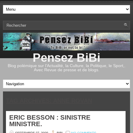
Pensez BiBi
Blog polémique sur l'Actualité, la Culture, la Politique, le Sport,.
Avec Revue de presse et de blogs.
TAG ARCHIVES:
ANNE ROVAN
ERIC BESSON : SINISTRE
MINISTRE.
SEPTEMBRE 27, 2009
BIBI
NO COMMENTS