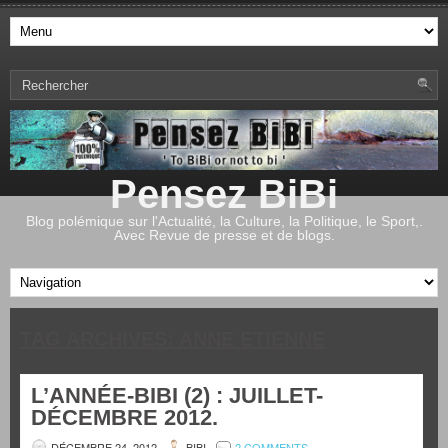
Pensez BiBi
Blog polémique sur l'Actualité, la Culture, la Politique, le Sport,.
Avec Revue de presse et de blogs.
TAG ARCHIVES:
ANNE ETIENNE
L’ANNÉE-BIBI (2) : JUILLET-
DÉCEMBRE 2012.
DÉCEMBRE 24, 2012
BIBI
2 COMMENTS