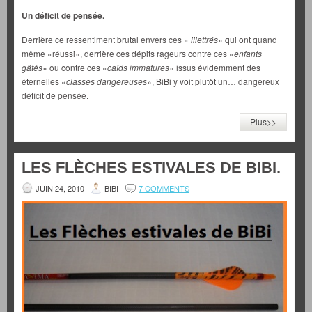
Un déficit de pensée.
Derrière ce ressentiment brutal envers ces «
illettrés
» qui ont quand
même «réussi», derrière ces dépits rageurs contre ces «
enfants
gâtés
» ou contre ces «
caïds immatures
» issus évidemment des
éternelles «
classes dangereuses
», BiBi y voit plutôt un… dangereux
déficit de pensée.
Plus>>
LES FLÈCHES ESTIVALES DE BIBI.
JUIN 24, 2010
BIBI
7 COMMENTS