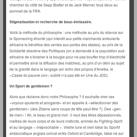
chercher du côté de Sepp Blatter et de Jack Warner, tous deux au
sommet de la FIFA.
Stigmatisation et recherche de bouc-émissaire.
Voilà la méthode du philosophe : une méthode au prix du silence sur
le Sponsoring éhonté (qui interdit aux petits marchands ambulants
africains le bénéfice des ventes aux portes des stades), au prix de la
Solidarité obscène des Politiques (on a demandé à la population sud-
africaine de s’éclairer à la bougie pour ne pas bouffer trop d’électricité
et permettre ainsi la diffusion des matches), au prix d’un déni au sujet
de la gravité dans le langage (en écho des propos d’Anelka, le
«
Casse-toi pauvre con
» oublié n’a pas été en Une du JDD).
Un Sport de gentlemen ?
Alors que réclame donc notre Philosophe ? Il souhaite virer ces
«
voyous opulents et arrogants
» et en appelle à «
sélectionner des
gentlemen
» (des Zidane sans coups de tête peut-être ?). Des «
gen-
tle-men
» ! Ah, le beau et grand mot : il veut des êtres dépassionnés,
maîtres de leurs corps et de leurs instincts, animés du Fighting-Spirit
et au langage «
irréprochable
». Vieille lune et vieil idéal du Sportif
aristocratique anglais coincé entre Oxford et Cambridge, idéal né sur