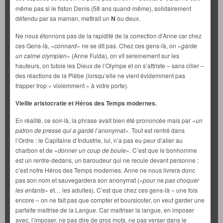
même pas si le fiston Denis (58 ans quand-même), solidairement
défendu par sa maman, mettrait un
N
ou deux.
Ne nous étonnons pas de la rapidité de la correction d’Anne car chez
ces Gens-là, «
connard
» ne se dit pas. Chez ces gens-là, on «
garde
un calme olympien
» (Anne Fulda), on vit sereinement sur les
hauteurs, on tutoie les Dieux de l’Olympe et on s’attriste – sans ciller –
des réactions de la Plèbe (lorsqu’elle ne vient évidemment pas
frapper trop « violemment » à votre porte).
Vieille aristocratie et Héros des Temps modernes.
En réalité, ce soir-là, la phrase avait bien été prononcée mais par «
un
patron de presse qui a gardé l’anonymat
». Tout est rentré dans
l’Ordre : le Capitaine d’Industrie, lui, n’a pas eu peur d’aller au
charbon et de «
donner un coup de boule
». C’est que le bonhomme
est un rentre-dedans, un baroudeur qui ne recule devant personne :
c’est notre Héros des Temps modernes. Anne ne nous livrera donc
pas son nom et sauvegardera son anonymat («
pour ne pas choquer
les enfants
» et… les adultes). C’est que chez ces gens-là – une fois
encore – on ne fait pas que compter et boursicoter, on veut garder une
parfaite maîtrise de la Langue. Car maîtriser la langue, en imposer
avec, l’imposer, ne pas dire de gros mots, ne pas verser dans le