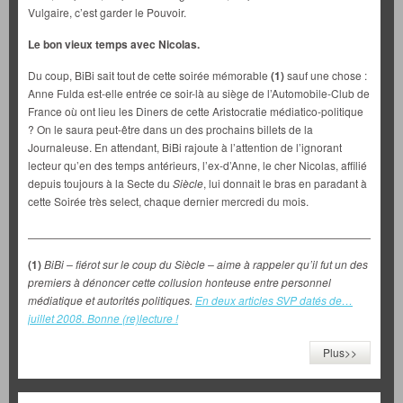
Vulgaire, c’est garder le Pouvoir.
Le bon vieux temps avec Nicolas.
Du coup, BiBi sait tout de cette soirée mémorable
(1)
sauf une chose :
Anne Fulda est-elle entrée ce soir-là au siège de l’Automobile-Club de
France où ont lieu les Diners de cette Aristocratie médiatico-politique
? On le saura peut-être dans un des prochains billets de la
Journaleuse. En attendant, BiBi rajoute à l’attention de l’ignorant
lecteur qu’en des temps antérieurs, l’ex-d’Anne, le cher Nicolas, affilié
depuis toujours à la Secte du
Siècle
, lui donnait le bras en paradant à
cette Soirée très select, chaque dernier mercredi du mois.
___________________________________________________________
(1)
BiBi – fiérot sur le coup du Siècle – aime à rappeler qu’il fut un des
premiers à dénoncer cette collusion honteuse entre personnel
médiatique et autorités politiques.
En deux articles SVP datés de…
juillet 2008. Bonne (re)lecture !
Plus>>