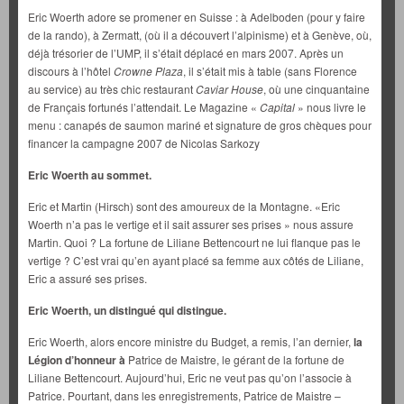
Eric Woerth adore se promener en Suisse : à Adelboden (pour y faire
de la rando), à Zermatt, (où il a découvert l’alpinisme) et à Genève, où,
déjà trésorier de l’UMP, il s’était déplacé en mars 2007. Après un
discours à l’hôtel
Crowne Plaza
, il s’était mis à table (sans Florence
au service) au très chic restaurant
Caviar House
, où une cinquantaine
de Français fortunés l’attendait. Le Magazine «
Capital
» nous livre le
menu : canapés de saumon mariné et signature de gros chèques pour
financer la campagne 2007 de Nicolas Sarkozy
Eric Woerth au sommet.
Eric et Martin (Hirsch) sont des amoureux de la Montagne. «Eric
Woerth n’a pas le vertige et il sait assurer ses prises » nous assure
Martin. Quoi ? La fortune de Liliane Bettencourt ne lui flanque pas le
vertige ? C’est vrai qu’en ayant placé sa femme aux côtés de Liliane,
Eric a assuré ses prises.
Eric Woerth, un distingué qui distingue.
Eric Woerth, alors encore ministre du Budget, a remis, l’an dernier,
la
Légion d’honneur
à
Patrice de Maistre, le gérant de la fortune de
Liliane Bettencourt. Aujourd’hui, Eric ne veut pas qu’on l’associe à
Patrice. Pourtant, dans les enregistrements, Patrice de Maistre –