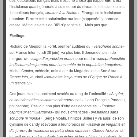
des footballeurs français mais il est une chose qui frappe BiBi, c’est
l’insistance quasi-générale à se moquer du niveau intellectuel de ces
footballeurs français, «
traitres à la Nation
». Étrange cette insistance
unanime. Bizarre cette polarisation sur leur (supposée) ignorance
crasse. Même les amis de BiBi s’y sont mis… Mais pas que.
Florilège.
Richard de Meudon la Forêt, premier auditeur du «
Téléphone sonne
»
sur France Inter (lundi 28 juin), va plus loin. Il demande, plein de
morgue, un «
stage d’expression orale
» pour rendre «
compréhensible
le discours des joueurs pour l’ensemble de la population française
».
Michel Cymès, médecin, animateur du Magazine de la Santé sur
France Info
, voudrait «
soumettre les joueurs de l’Equipe de France à
un test de QI
».
Ces joueurs sont quasiment ravalés au rang de l’animalité : «
Au pire,
ce sont des bêtes solitaires et dangereuses
» (Jean-François Pradeau,
philosophe). Pas loin non plus d’être des décervelés : «
Footeux
capricieux et milliardaires
» qui nous offrent des «
prestations sans
scrupule ni morale
» (Serge Moati). Philippe Sollers y va aussi de son
cynisme de dandy et évoque à leur propos un «
festival de vulgarité et
d’injures
», de «
disputes de petits chefs rapaces
». Claude Askolovitch,
lui, voit en eux «
des enfants trop riches et trop gâtés
» (a contrario, le