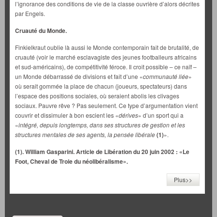
l’ignorance des conditions de vie de la classe ouvrière d’alors décrites
par Engels.
Cruauté du Monde.
Finkielkraut oublie là aussi le Monde contemporain fait de brutalité, de
cruauté (voir le marché esclavagiste des jeunes footballeurs africains
et sud-américains), de compétitivité féroce. Il croit possible – ce naïf –
un Monde débarrassé de divisions et fait d’une «
communauté liée
»
où serait gommée la place de chacun (joueurs, spectateurs) dans
l’espace des positions sociales, où seraient abolis les clivages
sociaux. Pauvre rêve ? Pas seulement. Ce type d’argumentation vient
couvrir et dissimuler à bon escient les «
dérives
» d’un sport qui a
«
intégré, depuis longtemps, dans ses structures de gestion et les
structures mentales de ses agents, la pensée libérale
(1)
».
(1).
William Gasparini. Article de Libération du 20 juin 2002 : «Le
Foot, Cheval de Troie du néolibéralisme».
Plus>>