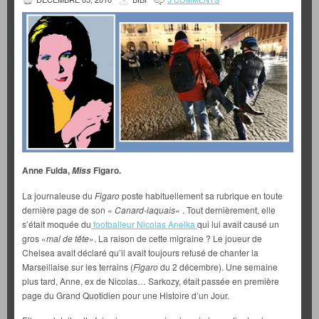
Anne Fulda,
Figaro.
Miss
La journaleuse du
Figaro
poste habituellement sa rubrique en toute
dernière page de son «
Canard-laquais
« . Tout dernièrement, elle
s’était moquée du
footballeur Nicolas Anelka
qui lui avait causé un
gros «
mal de tête
». La raison de cette migraine ? Le joueur de
Chelsea avait déclaré qu’il avait toujours refusé de chanter la
Marseillaise sur les terrains (
Figaro
du 2 décembre). Une semaine
plus tard, Anne, ex de Nicolas… Sarkozy, était passée en première
page du Grand Quotidien pour une Histoire d’un Jour.