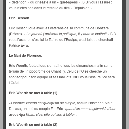
« détention » du cinéaste à un « guet-apens ». BiBi vous l’assure :
vous n’êtes pas dans le remake du film « Répulsion ».
Eric Besson
.
Eric Besson joue avec les vétérans de sa commune de Donzère
(Drôme). «
Le jour où j’arrêterai la politique, il y aura le football
» BiBi
vous l’assure : c’est lui le Traitre de l’Equipe, c’est lui que cherchait
Patrice Evra.
Le Mari de Florence.
Eric Woerth, footballeur, s’entraîne tous les dimanches matin sur le
terrain de l’hippodrome de Chantilly. L’élu de l’Oise cherche un
sponsor pour son équipe et ses maillots. BiBi vous l’assure : ce sera
l’Oréal.
Eric Woerth se met à table (1)
«
Florence Woerth est quelqu’un de simple
, assure l’historien Alain
Decaux, un ami du couple Flo-Eric :
quand ils nous reçoivent à dîner
avec l’Aga Khan, c’est elle qui sert à table
».
Eric Woerth se met à table (2)