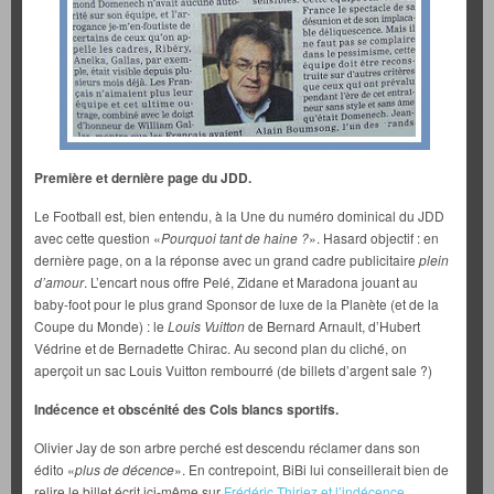
Première et dernière page du JDD.
Le Football est, bien entendu, à la Une du numéro dominical du JDD
avec cette question «
Pourquoi tant de haine ?
». Hasard objectif : en
dernière page, on a la réponse avec un grand cadre publicitaire
plein
d’amour
. L’encart nous offre Pelé, Zidane et Maradona jouant au
baby-foot pour le plus grand Sponsor de luxe de la Planète (et de la
Coupe du Monde) : le
Louis Vuitton
de Bernard Arnault, d’Hubert
Védrine et de Bernadette Chirac. Au second plan du cliché, on
aperçoit un sac Louis Vuitton rembourré (de billets d’argent sale ?)
Indécence et obscénité des Cols blancs sportifs.
Olivier Jay de son arbre perché est descendu réclamer dans son
édito «
plus de décence
». En contrepoint, BiBi lui conseillerait bien de
relire le billet écrit ici-même sur
Frédéric Thiriez et l’indécence
.