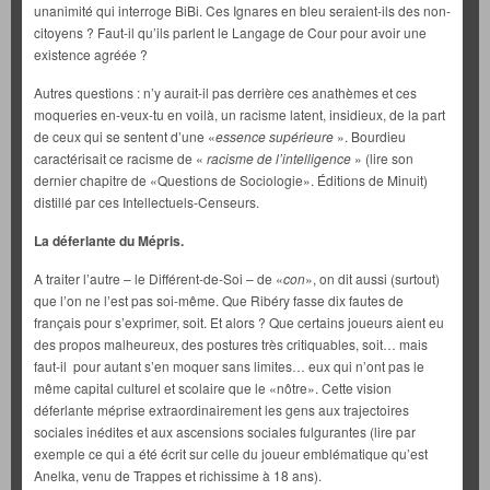
unanimité qui interroge BiBi. Ces Ignares en bleu seraient-ils des non-
citoyens ? Faut-il qu’ils parlent le Langage de Cour pour avoir une
existence agréée ?
Autres questions : n’y aurait-il pas derrière ces anathèmes et ces
moqueries en-veux-tu en voilà, un racisme latent, insidieux, de la part
de ceux qui se sentent d’une «
essence supérieure
». Bourdieu
caractérisait ce racisme de «
racisme de l’intelligence
» (lire son
dernier chapitre de «Questions de Sociologie». Éditions de Minuit)
distillé par ces Intellectuels-Censeurs.
La déferlante du Mépris.
A traiter l’autre – le Différent-de-Soi – de «
con
», on dit aussi (surtout)
que l’on ne l’est pas soi-même. Que Ribéry fasse dix fautes de
français pour s’exprimer, soit. Et alors ? Que certains joueurs aient eu
des propos malheureux, des postures très critiquables, soit… mais
faut-il pour autant s’en moquer sans limites… eux qui n’ont pas le
même capital culturel et scolaire que le «nôtre». Cette vision
déferlante méprise extraordinairement les gens aux trajectoires
sociales inédites et aux ascensions sociales fulgurantes (lire par
exemple ce qui a été écrit sur celle du joueur emblématique qu’est
Anelka, venu de Trappes et richissime à 18 ans).