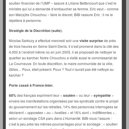
soutien financier de l’UMP – assure à Liliane Bettencourt que c’est le
ministre qui lui a demandé d’embaucher sa femme. Eric veut – comme
son Mai(s)tre Chouchou – faire le discret. BiBi rassure Eric : il ne le
répètera à personne.
Stratégie de la Discrétion (suite).
Nicolas Sarkozy a effectué mercredi soir une
visite surprise
de près
de trois heures en Seine-Saint-Denis. Il s’est promené dans la cité des
4.000 à l’endroit même où en juin 2005, il se proposait de nettoyer le
quartier au karcher. Notre Chouchou a visité aussi le commissariat de
La Courneuve. En toute discrétion, le maire communiste de la ville,
Gilles… Poux, était présent. Poux ? Tout n’aurait pas été nettoyé au
karcher ?
Porte cassé à France-Inter.
68%
des français expriment leur «
soutien
» ou leur «
sympathie
»
envers les manifestations organisées par les syndicats contre le projet
du gouvernement sur les retraites. 14% des personnes interrogées se
déclarent «
opposées
» ou «
hostiles
» et 16% sont « indifférentes »,
selon un sondage CSA paru dans
L’Humanité.
BiBi vous l’assure :
c’est à peu près les mêmes pourcentages pour le sondage : «
soutien