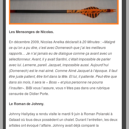
Les Mensonges de Nicolas.
En décembre 2009, Nicolas Anelka déclarait à
20 Minutes
: «
Malgré
ce qu’on a pu dire, c’est avec Domenech que j’ai les meilleurs
rapports… Je n’ai jamais eu de dialogue comme ça avant avec un
sélectionneur. Avant, il y avait Santini, c’était impossible de parler
avec lui. Lemerre, pareil. Jacquet, impossible aussi. Aujourd’hui
(Domenech) est le mal-aimé. Comme Aimé Jacquet à l’époque. Il faut
être juste patient, être fort dans la tête. Et lui, il patiente. Peut-être que
dans six mois, il sera le « Boss » et plus personne ne pourra
l’insulter
». BiBi vous l’assure, vous n’êtes pas dans une rubrique
censurée de Didier Porte.
Le Roman de Johnny.
Johnny Hallyday a rendu visite le mardi 9 juin à Roman Polanski à
Gstaad où tous deux possèdent un chalet. Durant l’entretien, les deux
artistes ont évoqué l’affaire. Johnny avait déjà comparé la