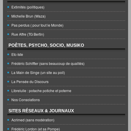
Extimités (politiques)
Michelle Brun (Waza)
Pas perdus ( pour tout le Monde)
Rue Affre (TG Bertin)
POÈTES, PSYCHO, SOCIO, MUSIKO
Etc-Iste
Frédéric Schiffter (sans beaucoup de qualités)
La Main de Singe (un site au poil)
La Pensée du Discours
Librelulle : potache potiche et poterne
Nos Consolations
SITES RÉSEAUX & JOURNAUX
Acrimed (sans modération)
Frédéric Lordon (et sa Pompe)