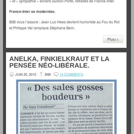
» et «
sympathie
» envers Guillon-Porte, retraités de France-Inter.
France-Inter se modernise.
BiBi vous l’assure : Jean-Luc Hees devient humoriste au Fou du Roi
et Philippe Val remplace Stéphane Bern.
Plus>>
ANELKA, FINKIELKRAUT ET LA
PENSÉE NÉO-LIBÉRALE.
JUIN 20, 2010
BIBI
14 COMMENTS