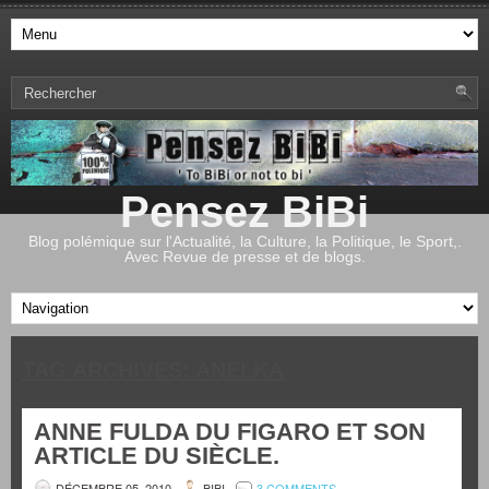
Pensez BiBi
Blog polémique sur l'Actualité, la Culture, la Politique, le Sport,.
Avec Revue de presse et de blogs.
TAG ARCHIVES:
ANELKA
ANNE FULDA DU FIGARO ET SON
ARTICLE DU SIÈCLE.
DÉCEMBRE 05, 2010
BIBI
3 COMMENTS