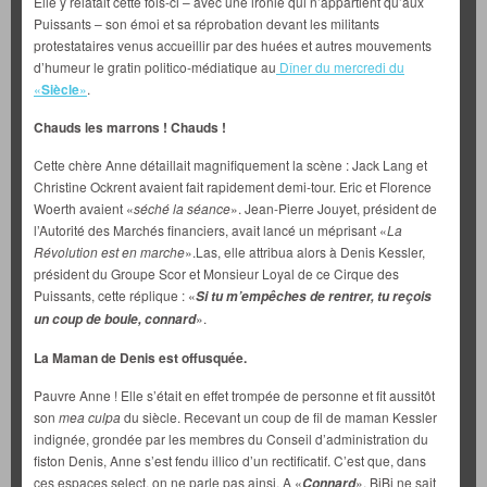
Elle y relatait cette fois-ci – avec une ironie qui n’appartient qu’aux
Puissants – son émoi et sa réprobation devant les militants
protestataires venus accueillir par des huées et autres mouvements
d’humeur le gratin politico-médiatique au
Dîner du mercredi du
«
Siècle
»
.
Chauds les marrons ! Chauds !
Cette chère Anne détaillait magnifiquement la scène : Jack Lang et
Christine Ockrent avaient fait rapidement demi-tour. Eric et Florence
Woerth avaient «
séché la séance
». Jean-Pierre Jouyet, président de
l’Autorité des Marchés financiers, avait lancé un méprisant «
La
Révolution est en marche
».Las, elle attribua alors à Denis Kessler,
président du Groupe Scor et Monsieur Loyal de ce Cirque des
Puissants, cette réplique : «
Si tu m’empêches de
rentrer, tu reçois
».
un coup de boule, connard
La Maman de Denis est offusquée.
Pauvre Anne ! Elle s’était en effet trompée de personne et fit aussitôt
son
mea culpa
du siècle. Recevant un coup de fil de maman Kessler
indignée, grondée par les membres du Conseil d’administration du
fiston Denis, Anne s’est fendu illico d’un rectificatif. C’est que, dans
ces espaces select, on ne parle pas ainsi. A «
», BiBi ne sait
Connard