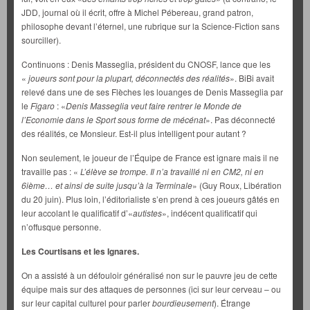
JDD, journal où il écrit, offre à Michel Pébereau, grand patron,
philosophe devant l’éternel, une rubrique sur la Science-Fiction sans
sourciller).
Continuons : Denis Masseglia, président du CNOSF, lance que les
«
joueurs sont pour la plupart, déconnectés des réalités
». BiBi avait
relevé dans une de ses Flèches les louanges de Denis Masseglia par
le
Figaro
: «
Denis Masseglia veut faire rentrer le Monde de
l’Economie dans le Sport sous forme de mécénat
». Pas déconnecté
des réalités, ce Monsieur. Est-il plus intelligent pour autant ?
Non seulement, le joueur de l’Équipe de France est ignare mais il ne
travaille pas : «
L’élève
se trompe. Il n’a travaillé ni en CM2, ni en
6ième… et ainsi de suite jusqu’à la Terminale
» (Guy Roux, Libération
du 20 juin). Plus loin, l’éditorialiste s’en prend à ces joueurs gâtés en
leur accolant le qualificatif d’«
autistes
», indécent qualificatif qui
n’offusque personne.
Les Courtisans et les Ignares.
On a assisté à un défouloir généralisé non sur le pauvre jeu de cette
équipe mais sur des attaques de personnes (ici sur leur cerveau – ou
sur leur capital culturel pour parler
bourdieusement
). Étrange