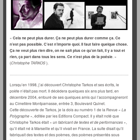
«
Cela ne peut plus durer. Ça ne peut plus durer comme ça. Ce
n’est pas possible. C’est n’importe quoi. Il faut faire quelque chose.
Ça ne veut plus rien dire, on ne sait plus ce qu’on fait, il y a tout et
rien, ça part dans tous les sens. Ce n’est plus de la poésie
. »
(
Christophe TARKOS
).
…………………………………………………………………………………………
Lorsqu’en 1998, j’ai découvert Christophe Tarkos et ses écrits, le
poète n’était pas mort. Il décèdera quelques six ans plus tard, en
décembre 2004, entouré de ses quelques amis qui l’accompagneront
au Cimetière Montparnasse, entrée 3, Boulevard Quinet.
Cette découverte de Tarkos, je la dois au numéro 1 de la Revue «
La
Polygraphe
», éditée par les Editions Compact. Il y était noté que
Christophe Tarkos était «
un fabricant de textes et de performances
»,
qu’il était né à Marseille et qu’il vivait en France. La suite disait qu’il
fabriquait des textes et des poèmes, des poèmes présentés sous