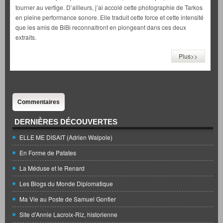
tourner au vertige. D’ailleurs, j’ai accolé cette photographie de Tarkos
en pleine performance sonore. Elle traduit cette force et cette intensité
que les amis de BiBi reconnaitront en plongeant dans ces deux
extraits.
Plus>>
Commentaires
DERNIÈRES DÉCOUVERTES
ELLE ME DISAIT (Adrien Walpole)
En Forme de Patates
La Méduse et le Renard
Les Blogs du Monde Diplomatique
Ma Vie au Poste de Samuel Gontier
Site d'Annie Lacroix-Riz, historienne