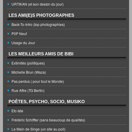
URTIKAN (et son dessin du jour)
LES AMI(E)S PHOTOGRAPHES
Back-To-Intro (top photographies)
P0P Neuf
Usage du Jour
LES MEILLEURS AMIS DE BIBI
Extimités (politiques)
Michelle Brun (Waza)
Pas perdus ( pour tout le Monde)
Rue Affre (TG Bertin)
POÈTES, PSYCHO, SOCIO, MUSIKO
Etc-Iste
Frédéric Schiffter (sans beaucoup de qualités)
La Main de Singe (un site au poil)