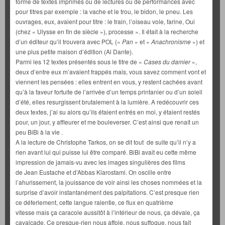
forme de textes imprimés ou de lectures ou de performances avec
pour titres par exemple : la vache et le trou, le bidon, le pneu. Les
ouvrages, eux, avaient pour titre : le train, l’oiseau vole, farine, Oui
(chez « Ulysse en fin de siècle »), processe ». Il était à la recherche
d’un éditeur qu’il trouvera avec POL («
Pan
» et «
Anachronisme
») et
une plus petite maison d’édition (Al Dante).
Parmi les 12 textes présentés sous le titre de «
Cases du damier
»,
deux d’entre eux m’avaient frappés mais, vous savez comment vont et
viennent les pensées : elles entrent en vous, y restent cachées avant
qu’à la faveur fortuite de l’arrivée d’un temps printanier ou d’un soleil
d’été, elles resurgissent brutalement à la lumière. A redécouvrir ces
deux textes, j’ai su alors qu’ils étaient entrés en moi, y étaient restés
pour, un jour, y affleurer et me bouleverser. C’est ainsi que renaît un
peu BiBi à la vie .
A la lecture de Christophe Tarkos, on se dit tout de suite qu’il n’y a
rien avant lui qui puisse lui être comparé. BiBi avait eu cette même
impression de jamais-vu avec les images singulières des films
de Jean Eustache et d’Abbas Kiarostami. On oscille entre
l’ahurissement, la jouissance de voir ainsi les choses nommées et la
surprise d’avoir instantanément des palpitations. C’est presque rien
ce déferlement, cette langue ralentie, ce flux en quatrième
vitesse mais ça caracole aussitôt à l’intérieur de nous, ça dévale, ça
cavalcade. Ce presque-rien nous affole, nous suffoque, nous fait