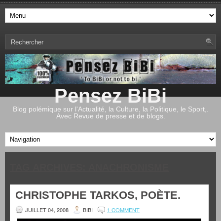
Pensez BiBi
Blog polémique sur l'Actualité, la Culture, la Politique, le Sport,.
Avec Revue de presse et de blogs.
TAG ARCHIVES:
ANACHRONISME
CHRISTOPHE TARKOS, POÈTE.
JUILLET 04, 2008
BIBI
1 COMMENT