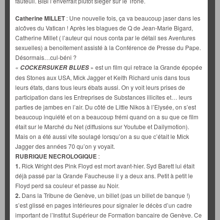
fauteuil. BiBi l’enverrait plutôt sièger sur le Trône.
Catherine MILLET
: Une nouvelle fois, ça va beaucoup jaser dans les
alcôves du Vatican ! Après les blagues de Q de Jean-Marie Bigard,
Catherine Millet ( l’auteur qui nous conta par le détail ses Aventures
sexuelles) a benoitement assisté à la Conférence de Presse du Pape.
Désormais…cul-béni ?
«
» est un film qui retrace la Grande épopée
COCKERSUKER BLUES
des Stones aux USA, Mick Jagger et Keith Richard unis dans tous
leurs états, dans tous leurs ébats aussi. On y voit leurs prises de
participation dans les Entreprises de Substances illicites et… leurs
parties de jambes en l’air. Du côté de Little Nikos à l’Elysée, on s’est
beaucoup inquiété et on a beaucoup frémi quand on a su que ce film
était sur le Marché du Net (diffusions sur Youtube et Dailymotion).
Mais on a été aussi vite soulagé lorsqu’on a su que c’était le Mick
Jagger des années 70 qu’on y voyait.
RUBRIQUE NECROLOGIQUE
:
1.
Rick Wright des Pink Floyd est mort avant-hier. Syd Barett lui était
déjà passé par la Grande Faucheuse il y a deux ans. Petit à petit le
Floyd perd sa couleur et passe au Noir.
2.
Dans la Tribune de Genève, un billet (pas un billet de banque !)
s’est glissé en pages intérieures pour signaler le décès d’un cadre
important de l’Institut Supérieur de Formation bancaire de Genève. Ce