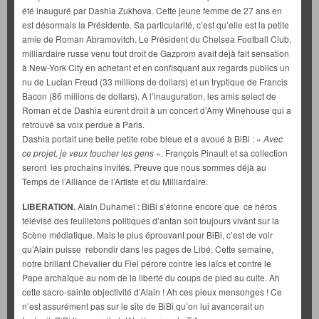
été inauguré par Dashia Zukhova. Cette jeune femme de 27 ans en
est désormais la Présidente. Sa particularité, c’est qu’elle est la petite
amie de Roman Abramovitch. Le Président du Chelsea Football Club,
milliardaire russe venu tout droit de Gazprom avait déjà fait sensation
à New-York City en achetant et en confisquant aux regards publics un
nu de Lucian Freud (33 millions de dollars) et un tryptique de Francis
Bacon (86 millions de dollars). A l’inauguration, les amis select de
Roman et de Dashia eurent droit à un concert d’Amy Winehouse qui a
retrouvé sa voix perdue à Paris.
Dashia portait une belle petite robe bleue et a avoué à BiBi : «
Avec
ce projet, je veux toucher les gens
». François Pinault et sa collection
seront les prochains invités. Preuve que nous sommes déjà au
Temps de l’Alliance de l’Artiste et du Milliardaire.
LIBERATION.
Alain Duhamel : BiBi s’étonne encore que ce héros
télévisé des feuilletons politiques d’antan soit toujours vivant sur la
Scène médiatique. Mais le plus éprouvant pour BiBi, c’est de voir
qu’Alain puisse rebondir dans les pages de Libé. Cette semaine,
notre brillant Chevalier du Fiel pérore contre les laïcs et contre le
Pape archaïque au nom de la liberté du coups de pied au culte. Ah
cette sacro-sainte objectivité d’Alain ! Ah ces pieux mensonges ! Ce
n’est assurément pas sur le site de BiBi qu’on lui avancerait un