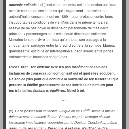
»
(3 )
inclut bien entendu cette dimension politique
nouvelle solitude
avec le combat de ces femmes qui s’organisent – consciemment
aujourd’hui, inconsciemment en 1860 – pour protester contre leurs
insupportables conditions de vie. Mais dans le même temps, j’ai
essayé de ne pas noyer la dimension personnelle de mes deux
principaux personnages sous cette seule dimension collective.
Marraine tente de vivre le mieux qu’elle peut son passage à la
cinquantaine, partagée entre la fureur d’écrire et la solitude. Marina,
grandissante, est toute en interrogation sur son avenir, entre portes
entrouvertes et impasses soci(ét)ales.
Ton dixième livre n’a pas forcément besoin des
PENSEZ BIBI:
instances de consécration dont on sait qui et quoi elles adoubent.
Raison de plus pour que continue la solidarité de ton lectorat et que
persiste la fidélité grandissante de tes lectrices et lecteurs pour
tes très belles
. Merci à toi.
fictions irrégulières
***
ème
(1).
C
ette possession collective, unique en ce 19
siècle, a mis en
échec le savoir médical d’alors. Restent ce point aveugle et cette
fascinante impuissance rapportées par le Docteur Constant lui-même
dans un de ses écrits : «
Personne, il est vrai, n’a dit et ne dira