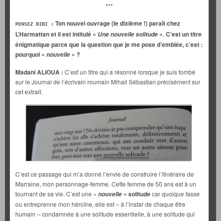
***
Ton nouvel ouvrage (le dixième !) paraît chez
PENSEZ BIBI
:
L’Harmattan et il est intitulé «
». C’est un titre
Une nouvelle solitude
énigmatique parce que la question que je me pose d’emblée, c’est :
pourquoi «
» ?
nouvelle
Madani ALIOUA :
C’est un titre qui a résonné lorsque je suis tombé
sur le Journal de l’écrivain roumain Mihail Sébastian précisément sur
cet extrait.
C’est ce passage qui m’a donné l’envie de construire l’itinéraire de
Marraine, mon personnage-femme. Cette femme de 50 ans est à un
tournant de sa vie. C’est une «
solitude
car quoique fasse
nouvelle »
ou entreprenne mon héroïne, elle est – à l’instar de chaque être
humain – condamnée à une solitude essentielle, à une solitude qui