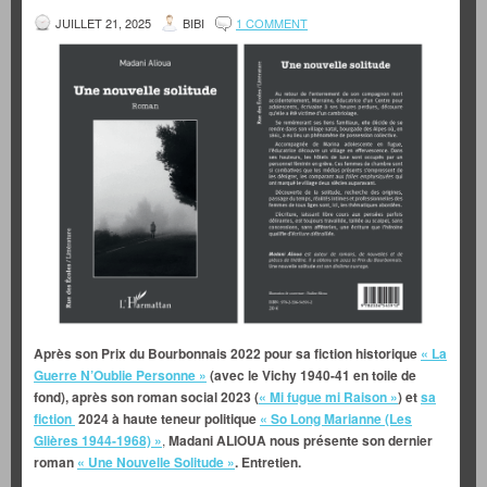
JUILLET 21, 2025
BIBI
1 COMMENT
Après son Prix du Bourbonnais 2022 pour sa fiction historique
« La
Guerre N’Oublie Personne »
(avec le Vichy 1940-41 en toile de
fond), après son roman social 2023 (
« Mi fugue mi Raison »
) et
sa
fiction
2024 à haute teneur politique
« So Long Marianne (Les
Glières 1944-1968) »
,
Madani ALIOUA nous présente son dernier
roman
« Une Nouvelle Solitude »
. Entretien.