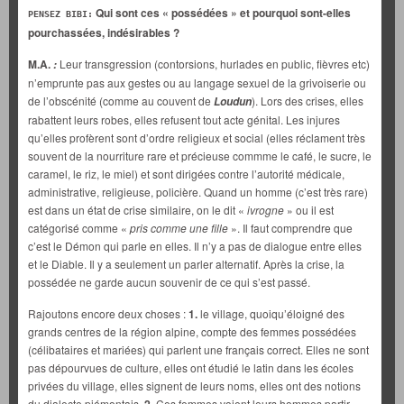
Qui sont ces « possédées » et pourquoi sont-elles
PENSEZ BIBI:
pourchassées, indésirables ?
M.A.
Leur transgression (contorsions, hurlades en public, fièvres etc)
:
n’emprunte pas aux gestes ou au langage sexuel de la grivoiserie ou
de l’obscénité (comme au couvent de
). Lors des crises, elles
Loudun
rabattent leurs robes, elles refusent tout acte génital. Les injures
qu’elles profèrent sont d’ordre religieux et social (elles réclament très
souvent de la nourriture rare et précieuse commme le café, le sucre, le
caramel, le riz, le miel) et sont dirigées contre l’autorité médicale,
administrative, religieuse, policière. Quand un homme (c’est très rare)
est dans un état de crise similaire, on le dit «
ivrogne
» ou il est
catégorisé comme «
pris comme une fille
». Il faut comprendre que
c’est le Démon qui parle en elles. Il n’y a pas de dialogue entre elles
et le Diable. Il y a seulement un parler alternatif. Après la crise, la
possédée ne garde aucun souvenir de ce qui s’est passé.
Rajoutons encore deux choses :
1.
le village, quoiqu’éloigné des
grands centres de la région alpine, compte des femmes possédées
(célibataires et mariées) qui parlent une français correct. Elles ne sont
pas dépourvues de culture, elles ont étudié le latin dans les écoles
privées du village, elles signent de leurs noms, elles ont des notions
du dialecte piémontais.
Ces femmes voient leurs hommes partir