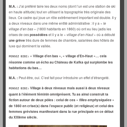
M.A. :
J’ai préféré taire les deux noms (dont l’un est une station de ski
en haute altitude) tout en utilisant la topographie très originale des
lieux. Ce cadre qui joue un rôle extrêmement important est double. Il y
a deux niveaux dans une même entité administrative : il y a «
le
village d’en bas
» (1800 habitants en 1860) où ont eu lieu jadis les
crises de ces
possédées
et il y a le «
village d’en-Haut
» où a débuté
une grève
très dure de femmes de chambre, salariées des hôtels de
luxe qui dominent la vallée.
« Village d’en bas », « village d’En-Haut »… cela
PENSEZ BIBI:
résonne comme un écho au Château de Kafka qui surplombe les
habitations du bas…
M.A. :
Peut-être, oui. C’est fait pour introduire un effet d’étrangeté.
Village à deux niveaux mais aussi à deux niveaux
PENSEZ BIBI:
quant à l’élément féminin omniprésent. Tu as ainsi construit ta
fiction autour de deux pôles : celui de ces «
»
filles emphysiquées
de 1860 en crise(s) dans l’espace public (et religieux) et celui des
femmes grévistes manifestant dans la rue principale en ce début
du XXIème siècle.