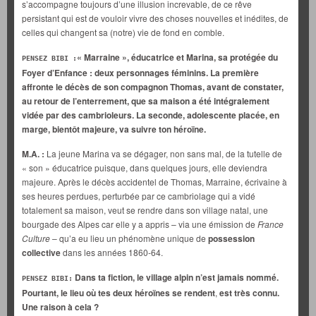
s’accompagne toujours d’une illusion increvable, de ce rêve
persistant qui est de vouloir vivre des choses nouvelles et inédites, de
celles qui changent sa (notre) vie de fond en comble.
« Marraine », éducatrice et Marina, sa protégée du
PENSEZ BIBI :
Foyer d’Enfance : deux personnages féminins. La première
affronte le décès de son compagnon Thomas, avant de constater,
au retour de l’enterrement, que sa maison a été intégralement
vidée par des cambrioleurs. La seconde, adolescente placée, en
marge, bientôt majeure, va suivre ton héroïne.
M.A. :
La jeune Marina va se dégager, non sans mal, de la tutelle de
« son » éducatrice puisque, dans quelques jours, elle deviendra
majeure. Après le décès accidentel de Thomas, Marraine, écrivaine à
ses heures perdues, perturbée par ce cambriolage qui a vidé
totalement sa maison, veut se rendre dans son village natal, une
bourgade des Alpes car elle y a appris – via une émission de
France
Culture
– qu’a eu lieu un phénomène unique de
possession
collective
dans les années 1860-64.
Dans ta fiction, le village alpin n’est jamais nommé.
PENSEZ BIBI:
Pourtant, le lieu où tes deux héroïnes se rendent
,
est très connu.
Une raison à cela ?