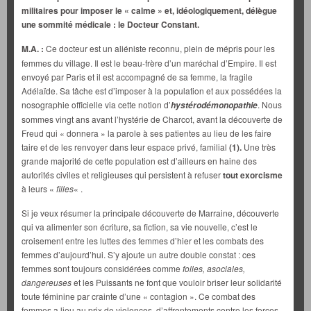
militaires pour imposer le « calme » et, idéologiquement, délègue
une sommité médicale : le Docteur Constant.
M.A. :
Ce docteur est un aliéniste reconnu, plein de mépris pour les
femmes du village. Il est le beau-frère d’un maréchal d’Empire. Il est
envoyé par Paris et il est accompagné de sa femme, la fragile
Adélaïde. Sa tâche est d’imposer à la population et aux possédées la
nosographie officielle via cette notion d’
. Nous
hystérodémonopathie
sommes vingt ans avant l’hystérie de Charcot, avant la découverte de
Freud qui « donnera » la parole à ses patientes au lieu de les faire
taire et de les renvoyer dans leur espace privé, familial
(1).
Une très
grande majorité de cette population est d’ailleurs en haine des
autorités civiles et religieuses qui persistent à refuser
tout exorcisme
à leurs «
filles
« .
Si je veux résumer la principale découverte de Marraine, découverte
qui va alimenter son écriture, sa fiction, sa vie nouvelle, c’est le
croisement entre les luttes des femmes d’hier et les combats des
femmes d’aujourd’hui. S’y ajoute un autre double constat : ces
femmes sont toujours considérées comme
folles, asociales,
dangereuses
et les Puissants ne font que vouloir briser leur solidarité
toute féminine par crainte d’une « contagion ». Ce combat des
femmes a lieu au prix de violences, d’affrontements contre les forces