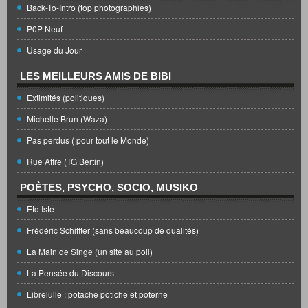
Back-To-Intro (top photographies)
P0P Neuf
Usage du Jour
LES MEILLEURS AMIS DE BIBI
Extimités (politiques)
Michelle Brun (Waza)
Pas perdus ( pour tout le Monde)
Rue Affre (TG Bertin)
POÈTES, PSYCHO, SOCIO, MUSIKO
Etc-Iste
Frédéric Schiffter (sans beaucoup de qualités)
La Main de Singe (un site au poil)
La Pensée du Discours
Librelulle : potache potiche et poterne