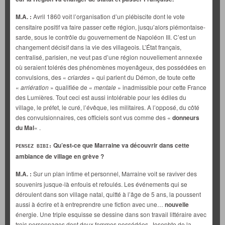
M.A. :
Avril 1860 voit l’organisation d’un plébiscite dont le vote
censitaire positif va faire passer cette région, jusqu’alors piémontaise-
sarde, sous le contrôle du gouvernement de Napoléon III. C’est un
changement décisif dans la vie des villageois. L’État français,
centralisé, parisien, ne veut pas d’une région nouvellement annexée
où seraient tolérés des phénomènes moyenâgeux, des possédées en
convulsions, des «
criardes
» qui parlent du Démon, de toute cette
«
arriération
» qualifiée de «
mentale
» inadmissible pour cette France
des Lumières. Tout ceci est aussi intolérable pour les édiles du
village, le préfet, le curé, l’évêque, les militaires. A l’opposé, du côté
des convulsionnaires, ces officiels sont vus comme des «
donneurs
du Mal
« .
Qu’est-ce que Marraine va découvrir dans cette
PENSEZ BIBI:
ambiance de village en grève ?
M.A. :
Sur un plan intime et personnel, Marraine voit se raviver des
souvenirs jusque-là enfouis et refoulés. Les événements qui se
déroulent dans son village natal, quitté à l’âge de 5 ans, la poussent
aussi à écrire et à entreprendre une fiction avec une…
nouvelle
énergie. Une triple esquisse se dessine dans son travail littéraire avec
trois personnages dont deux femmes possédées, Josephte de la