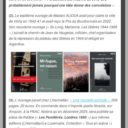
».
probablement jamais pourquoi une idée donne des convulsions
(2).
Le
septième ouvrage de Madani ALIOUA avait pour cadre la ville
de Vichy en 1940-41 et avait reçu le Prix du Bourbonnais en 2022.
Son neuvième ouvrage (« So Long, Marianne. Les Glières 1944-1968
« ) suivait le chemin de Jean de Vaugelas, milicien, chef organisateur
de la répression du plateau des Glières en 1944 et réfugié en
Argentine.
(3).
L’ ouvrage paraît chez L’Harmattan.
« Une nouvelle solitude ».
209
pages. 20 euros. En commande dans n’importe quelle librairie, sur
Amazon, à la FNAC. Notons qu’en décembre 2025, sera publiée sa
pièce de théâtre («
») aux mêmes
Les Pestiférés. Londres 1660
éditions (L’Harmattan/Le Lucernaire. Collection « Tous en scène »)