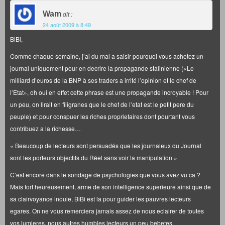
Wam
dit :
24 août 2009 à 8:49
BiBi,
Comme chaque semaine, j’ai du mal a saisir pourquoi vous achetez un
journal uniquement pour en decrire la propagande stalinienne («Le
milliard d’euros de la BNP à ses traders a irrité l’opinion et le chef de
l’Etat», oh oui en effet cette phrase est une propagande incroyable ! Pour
un peu, on lirait en filigranes que le chef de l’etat est le petit pere du
peuple) et pour conspuer les riches proprietaires dont pourtant vous
contribuez a la richesse…
« Beaucoup de lecteurs sont persuadés que les journaleux du Journal
sont les porteurs objectifs du Réel sans voir la manipulation »
C’est encore dans le sondage de psychologies que vous avez vu ca ?
Mais fort heureusement, arme de son intelligence superieure ainsi que de
sa clairvoyance inouie, BiBi est la pour guider les pauvres lecteurs
egares. On ne vous remerciera jamais assez de nous eclairer de toutes
vos lumieres, nous autres humbles lecteurs un peu bebetes.