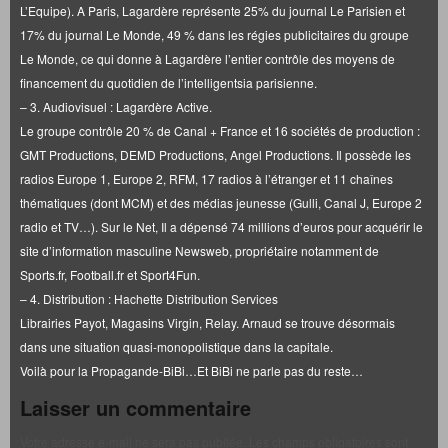
L’Equipe). A Paris, Lagardère représente 25% du journal Le Parisien et
17% du journal Le Monde, 49 % dans les régies publicitaires du groupe
Le Monde, ce qui donne à Lagardère l’entier contrôle des moyens de
financement du quotidien de l’intelligentsia parisienne.
– 3. Audiovisuel : Lagardère Active.
Le groupe contrôle 20 % de Canal + France et 16 sociétés de production :
GMT Productions, DEMD Productions, Angel Productions. Il possède les
radios Europe 1, Europe 2, RFM, 17 radios à l’étranger et 11 chaînes
thématiques (dont MCM) et des médias jeunesse (Gulli, Canal J, Europe 2
radio et TV…). Sur le Net, Il a dépensé 74 millions d’euros pour acquérir le
site d’information masculine Newsweb, propriétaire notamment de
Sports.fr, Football.fr et Sport4Fun.
– 4. Distribution : Hachette Distribution Services
Librairies Payot, Magasins Virgin, Relay. Arnaud se trouve désormais
dans une situation quasi-monopolistique dans la capitale.
Voilà pour la Propagande-BiBi…Et BiBi ne parle pas du reste…
Laisser un commentaire
Votre adresse e-mail ne sera pas publiée.
Les champs obligatoires sont