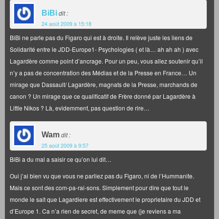
BiBi
dit :
24 août 2009 à 15:18
BiBi ne parle pas du Figaro qui est à droite. Il relève juste les liens de
Solidarité entre le JDD-Europe1- Psychologies ( et là… ah ah ah ) avec
Lagardère comme point d’ancrage. Pour un peu, vous allez soutenir qu’il
n’y a pas de concentration des Médias et de la Presse en France… Un
mirage que Dassault/ Lagardère, magnats de la Presse, marchands de
canon ? Un mirage que ce qualificatif de Frère donné par Lagardère à
Little Nikos ? Là, evidemment, pas question de rire…
Wam
dit :
25 août 2009 à 9:57
BiBi a du mal a saisir ce qu’on lui dit…
Oui j’ai bien vu que vous ne parliez pas du Figaro, ni de l’Hummanite.
Mais ce sont des com-pa-rai-sons. Simplement pour dire que tout le
monde le sait que Lagardiere est effectivement le proprietaire du JDD et
d’Europe 1. Ca n’a rien de secret, de meme que (je reviens a ma