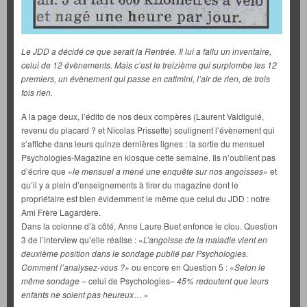
Le JDD a décidé ce que serait la Rentrée. Il lui a fallu un inventaire,
celui de 12 évènements. Mais c’est le treizième qui surplombe les 12
premiers, un évènement qui passe en catimini, l’air de rien, de trois
fois rien.
A la page deux, l’édito de nos deux compères (Laurent Valdiguié,
revenu du placard ? et Nicolas Prissette) soulignent l’évènement qui
s’affiche dans leurs quinze dernières lignes : la sortie du mensuel
Psychologies-Magazine en kiosque cette semaine. Ils n’oublient pas
d’écrire que «
le mensuel a mené une enquête sur nos angoisses
» et
qu’il y a plein d’enseignements à tirer du magazine dont le
propriétaire est bien évidemment le même que celui du JDD : notre
Ami Frère Lagardère.
Dans la colonne d’à côté, Anne Laure Buet enfonce le clou. Question
3 de l’interview qu’elle réalise : «
L’angoisse de la maladie vient en
deuxième position dans le sondage publié par Psychologies.
Comment l’analysez-vous ?»
ou encore en Question 5 : «
Selon le
même sondage –
celui de Psychologies
– 45% redoutent que leurs
enfants ne soient pas heureux
… »