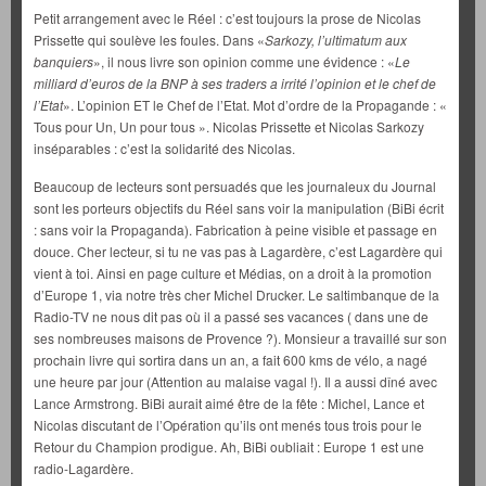
Petit arrangement avec le Réel : c’est toujours la prose de Nicolas
Prissette qui soulève les foules. Dans «
Sarkozy, l’ultimatum aux
banquiers
», il nous livre son opinion comme une évidence : «
Le
milliard d’euros de la BNP à ses traders a irrité l’opinion et le chef de
l’Etat
». L’opinion ET le Chef de l’Etat. Mot d’ordre de la Propagande : «
Tous pour Un, Un pour tous ». Nicolas Prissette et Nicolas Sarkozy
inséparables : c’est la solidarité des Nicolas.
Beaucoup de lecteurs sont persuadés que les journaleux du Journal
sont les porteurs objectifs du Réel sans voir la manipulation (BiBi écrit
: sans voir la Propaganda). Fabrication à peine visible et passage en
douce. Cher lecteur, si tu ne vas pas à Lagardère, c’est Lagardère qui
vient à toi. Ainsi en page culture et Médias, on a droit à la promotion
d’Europe 1, via notre très cher Michel Drucker. Le saltimbanque de la
Radio-TV ne nous dit pas où il a passé ses vacances ( dans une de
ses nombreuses maisons de Provence ?). Monsieur a travaillé sur son
prochain livre qui sortira dans un an, a fait 600 kms de vélo, a nagé
une heure par jour (Attention au malaise vagal !). Il a aussi dîné avec
Lance Armstrong. BiBi aurait aimé être de la fête : Michel, Lance et
Nicolas discutant de l’Opération qu’ils ont menés tous trois pour le
Retour du Champion prodigue. Ah, BiBi oubliait : Europe 1 est une
radio-Lagardère.