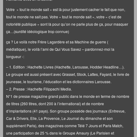
Votre » tout le monde sait » est là pour justement cacher le fait que non,
tout le monde ne sait pas. Votre « tout le monde sait », votre « c’est de
notoriété publique » sont là pour qu’on ne parle plus de ça, pour masquer
ça…(surdité idéologique trop connue)
ça ? Le voilà notre Frère Lagardère et sa Machine de guerre (
médiatique), le voilà l’ami de Qui Vous Savez – pardonnez-moi la
longueur -:
– 1. Edition : Hachette Livres (Hachette, Larousse, Hodder Headline…).
Le groupe est aussi présent avec Grasset, Stock, Lattes, Fayard, le livre de
jeunesse, le tourisme, l’éducation et les dictionnaires Larousse.
– 2. Presse : Hachette Filippachi Media.
N°1 de presse magazine grand public dans le monde en terme de nombre
de titres (260 titres, dont 200 à l’international) et de nombre
d’implantations (41 pays). Son groupe possède des journaux (Entrevue,
Car & Drivers, Elle, La Provence, Le Journal du dimanche et son
supplément Paris), des magazines comme Télé 7 Jours et Paris Match,
une participation de 25 % dans le Groupe Amaury (Le Parisien et