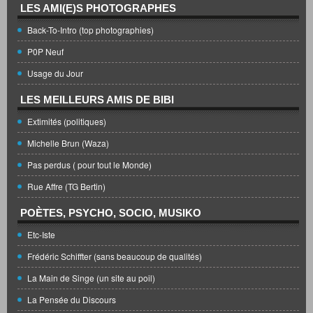
LES AMI(E)S PHOTOGRAPHES
Back-To-Intro (top photographies)
P0P Neuf
Usage du Jour
LES MEILLEURS AMIS DE BIBI
Extimités (politiques)
Michelle Brun (Waza)
Pas perdus ( pour tout le Monde)
Rue Affre (TG Bertin)
POÈTES, PSYCHO, SOCIO, MUSIKO
Etc-Iste
Frédéric Schiffter (sans beaucoup de qualités)
La Main de Singe (un site au poil)
La Pensée du Discours