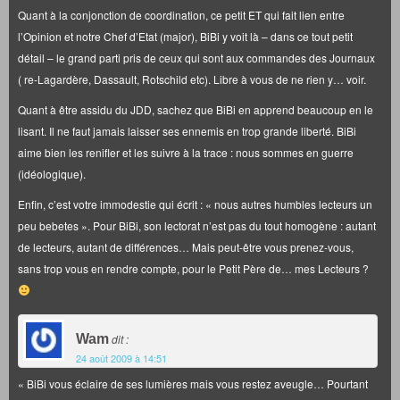
Quant à la conjonction de coordination, ce petit ET qui fait lien entre
l’Opinion et notre Chef d’Etat (major), BiBi y voit là – dans ce tout petit
détail – le grand parti pris de ceux qui sont aux commandes des Journaux
( re-Lagardère, Dassault, Rotschild etc). Libre à vous de ne rien y… voir.
Quant à être assidu du JDD, sachez que BiBi en apprend beaucoup en le
lisant. Il ne faut jamais laisser ses ennemis en trop grande liberté. BiBi
aime bien les renifler et les suivre à la trace : nous sommes en guerre
(idéologique).
Enfin, c’est votre immodestie qui écrit : « nous autres humbles lecteurs un
peu bebetes ». Pour BiBi, son lectorat n’est pas du tout homogène : autant
de lecteurs, autant de différences… Mais peut-être vous prenez-vous,
sans trop vous en rendre compte, pour le Petit Père de… mes Lecteurs ?
Wam
dit :
24 août 2009 à 14:51
« BiBi vous éclaire de ses lumières mais vous restez aveugle… Pourtant