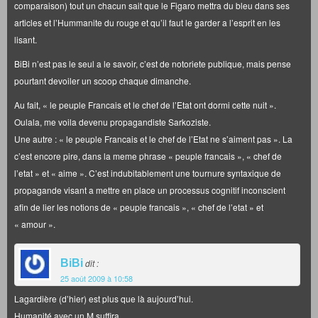
comparaison) tout un chacun sait que le Figaro mettra du bleu dans ses
articles et l’Hummanite du rouge et qu’il faut le garder a l’esprit en les
lisant.
BiBi n’est pas le seul a le savoir, c’est de notoriete publique, mais pense
pourtant devoiler un scoop chaque dimanche.
Au fait, « le peuple Francais et le chef de l’Etat ont dormi cette nuit ».
Oulala, me voila devenu propagandiste Sarkoziste.
Une autre : « le peuple Francais et le chef de l’Etat ne s’aiment pas ». La
c’est encore pire, dans la meme phrase « peuple francais », « chef de
l’etat » et « aime ». C’est indubitablement une tournure syntaxique de
propagande visant a mettre en place un processus cognitif inconscient
afin de lier les notions de « peuple francais », « chef de l’etat » et
« amour ».
BiBi
dit :
25 août 2009 à 10:58
Lagardière (d’hier) est plus que là aujourd’hui.
Humanité avec un M suffira.