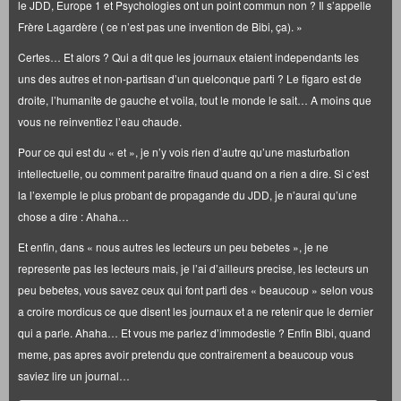
le JDD, Europe 1 et Psychologies ont un point commun non ? Il s’appelle
Frère Lagardère ( ce n’est pas une invention de Bibi, ça). »
Certes… Et alors ? Qui a dit que les journaux etaient independants les
uns des autres et non-partisan d’un quelconque parti ? Le figaro est de
droite, l’humanite de gauche et voila, tout le monde le sait… A moins que
vous ne reinventiez l’eau chaude.
Pour ce qui est du « et », je n’y vois rien d’autre qu’une masturbation
intellectuelle, ou comment paraitre finaud quand on a rien a dire. Si c’est
la l’exemple le plus probant de propagande du JDD, je n’aurai qu’une
chose a dire : Ahaha…
Et enfin, dans « nous autres les lecteurs un peu bebetes », je ne
represente pas les lecteurs mais, je l’ai d’ailleurs precise, les lecteurs un
peu bebetes, vous savez ceux qui font parti des « beaucoup » selon vous
a croire mordicus ce que disent les journaux et a ne retenir que le dernier
qui a parle. Ahaha… Et vous me parlez d’immodestie ? Enfin Bibi, quand
meme, pas apres avoir pretendu que contrairement a beaucoup vous
saviez lire un journal…