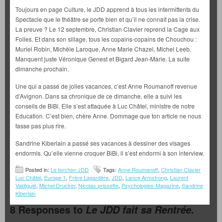
Toujours en page Culture, le JDD apprend à tous les intermittents du
Spectacle que le théâtre se porte bien et qu’il ne connaît pas la crise.
La preuve ? Le 12 septembre, Christian Clavier reprend la Cage aux
Folles. Et dans son sillage, tous les copains-copains de Chouchou :
Muriel Robin, Michèle Laroque, Anne Marie Chazel, Michel Leeb.
Manquent juste Véronique Genest et Bigard Jean-Marie. La suite
dimanche prochain.
Une qui a passé de jolies vacances, c’est Anne Roumanoff revenue
d’Avignon. Dans sa chronique de ce dimanche, elle a suivi les
conseils de BiBi. Elle s’est attaquée à Luc Châtel, ministre de notre
Education. C’est bien, chère Anne. Dommage que ton article ne nous
fasse pas plus rire.
Sandrine Kiberlain a passé ses vacances à dessiner des visages
endormis. Qu’elle vienne croquer BiBi, il s’est endormi à son interview.
Posted in:
Le torchon JDD
Tags:
Anne Roumanoff
,
Christian Clavier
Luc Châtel
,
Europe 1
,
Frère Lagardère
,
JDD
,
Lance Armstrong
,
Laurent
Valdiguié
,
Michel Drucker
,
Nicolas prissette
,
Psychologies-Magazine
,
Sandrine
Kiberlain
8 Responses to
Le JDD fait sa Rentrée.