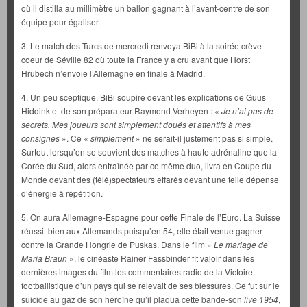
où il distilla au millimètre un ballon gagnant à l’avant-centre de son
équipe pour égaliser.
3. Le match des Turcs de mercredi renvoya BiBi à la soirée crève-
coeur de Séville 82 où toute la France y a cru avant que Horst
Hrubech n’envoie l’Allemagne en finale à Madrid.
4. Un peu sceptique, BiBi soupire devant les explications de Guus
Hiddink et de son préparateur Raymond Verheyen : «
Je n’ai pas de
secrets. Mes joueurs sont simplement doués et attentifs à mes
consignes
». Ce «
simplement
» ne serait-il justement pas si simple.
Surtout lorsqu’on se souvient des matches à haute adrénaline que la
Corée du Sud, alors entraînée par ce même duo, livra en Coupe du
Monde devant des (télé)spectateurs effarés devant une telle dépense
d’énergie à répétition.
5. On aura Allemagne-Espagne pour cette Finale de l’Euro. La Suisse
réussit bien aux Allemands puisqu’en 54, elle était venue gagner
contre la Grande Hongrie de Puskas. Dans le film «
Le mariage de
Maria Braun
», le cinéaste Rainer Fassbinder fit valoir dans les
dernières images du film les commentaires radio de la Victoire
footballistique d’un pays qui se relevait de ses blessures. Ce fut sur le
suicide au gaz de son héroïne qu’il plaqua cette bande-son
live 1954
,