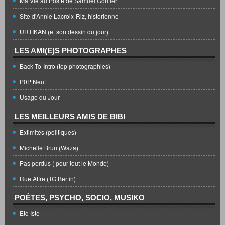
Ma Vie au Poste de Samuel Gontier
Site d'Annie Lacroix-Riz, historienne
URTIKAN (et son dessin du jour)
LES AMI(E)S PHOTOGRAPHES
Back-To-Intro (top photographies)
P0P Neuf
Usage du Jour
LES MEILLEURS AMIS DE BIBI
Extimités (politiques)
Michelle Brun (Waza)
Pas perdus ( pour tout le Monde)
Rue Affre (TG Bertin)
POÈTES, PSYCHO, SOCIO, MUSIKO
Etc-Iste