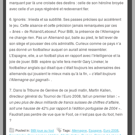
marquant par là une croisée des destins : celle de son héroïne broyée
avec celle d’un pays régénéré et redevenant fier.
6. Ignorés : Iniesta et sa subtilité. Ses passes précises qui accélèrent
le jeu. Cette aisance et cette précision jamais remarquées par ces
« ânes » de Roland/Leboeuf. Pour BiBi, la présence de l’Allemagne
ne change rien. Pas un Allemand qui, balle au pied, le fait lever de
son siège et pousser des cris admiratifs. Curieux comme ce pays n’a
pas donné un footballeur auquel on aurait aimé ressembler.
L’Espagne, elle, a un football plus en rapport avec l’Intelligence et la
joie de jouer. BiBi espère qu’elle fera mentir Gary Lineker, le
footballeur anglais qui disait que c’était toujours les adversaires des
allemands qui jouaient le mieux mais qu’à la fin, «
c’était toujours
l’Allemagne qui gagnait
« .
7. Dans la Tribune de Genève de ce jeudi matin, Martin Kallen,
directeur général du Tournoi de l’Euro 2008, fait un premier bilan : «
un peu plus de deux milliards de francs suisses de chiffres d’affaire,
soit une hausse de 42% par rapport à l’édition portugaise de 2004
».
Faudrait pas perdre de vue que le Foot, ce n’est pas que du foot, hein
?
Posted in:
BiBi joue au foot
Tags:
Allemagne
,
Espagne
,
Euro 2008
,