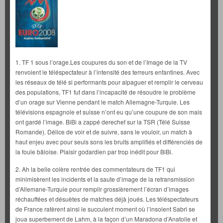
1. TF 1 sous l’orage.Les coupures du son et de l’Image de la TV
renvoient le téléspectateur à l’intensité des terreurs enfantines. Avec
les réseaux de télé si performants pour alpaguer et remplir le cerveau
des populations, TF1 fut dans l’incapacité de résoudre le problème
d’un orage sur Vienne pendant le match Allemagne-Turquie. Les
télévisions espagnole et suisse n’ont eu qu’une coupure de son mais
ont gardé l’image. BiBi a zappé derechef sur la TSR (Télé Suisse
Romande). Délice de voir et de suivre, sans le vouloir, un match à
haut enjeu avec pour seuls sons les bruits amplifiés et différenciés de
la foule bâloise. Plaisir godardien par trop inédit pour BiBi.
2. Ah la belle colère rentrée des commentateurs de TF1 qui
minimisèrent les incidents et la saute d’image de la retransmission
d’Allemane-Turquie pour remplir grossièrement l’écran d’images
réchauffées et désuètes de matches déjà joués. Les téléspectateurs
de France ratèrent ainsi le succulent moment où l’insolent Sabri se
joua superbement de Lahm, à la façon d’un Maradona d’Anatolie et