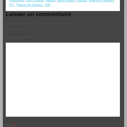
Fassbinder
,
Gary Lineker
,
Hiddink
,
Martin Kallen
,
Puskas
,
Roland et Leboeuf
,
TF1
,
Tribune de Genève
,
TSR
Laisser un commentaire
Votre adresse e-mail ne sera pas publiée.
Les champs obligatoires sont
indiqués avec
*
Commentaire
*
Nom
*