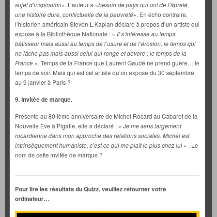
sujet d’inspiration
». L’auteur a «
besoin de pays qui ont de l’âpreté,
une histoire dure, conflictuelle de la pauvreté
». En écho contraire,
l’historien américain Steven L.Kaplan déclare à propos d’un artiste qui
expose à la Bibliothèque Nationale : «
Il s’intéresse au temps
bâtisseur mais aussi au temps de l’usure et de l’érosion, le temps qui
ne lâche pas mais aussi celui qui ronge et dévore : le temps de la
France
». Temps de la France que Laurent Gaudé ne prend guère… le
temps de voir. Mais qui est cet artiste qu’on expose du 30 septembre
au 9 janvier à Paris ?
9. Invitée de marque.
Présente au 80 ième anniversaire de Michel Rocard au Cabaret de la
Nouvelle Ève à Pigalle, elle a déclaré : «
Je me sens largement
rocardienne dans mon approche des relations sociales. Michel est
intrinsèquement humaniste, c’est ce qui me plaît le plus chez lui
« . Le
nom de cette invitée de marque ?
___________________________________________________________
Pour lire les résultats du Quizz, veuillez retourner votre
ordinateur…