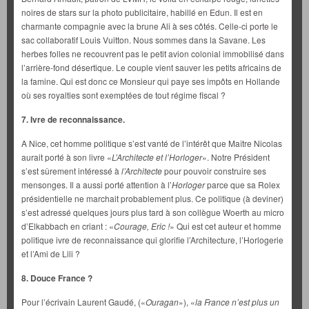
noires de stars sur la photo publicitaire, habillé en Edun. Il est en
charmante compagnie avec la brune Ali à ses côtés. Celle-ci porte le
sac collaboratif Louis Vuitton. Nous sommes dans la Savane. Les
herbes folles ne recouvrent pas le petit avion colonial immobilisé dans
l’arrière-fond désertique. Le couple vient sauver les petits africains de
la famine. Qui est donc ce Monsieur qui paye ses impôts en Hollande
où ses royalties sont exemptées de tout régime fiscal ?
7. Ivre de reconnaissance.
A Nice, cet homme politique s’est vanté de l’intérêt que Maître Nicolas
aurait porté à son livre «
L’Architecte et l’Horloger
». Notre Président
s’est sûrement intéressé à
l’Architecte
pour pouvoir construire ses
mensonges. Il a aussi porté attention à l’
Horloger
parce que sa Rolex
présidentielle ne marchait probablement plus. Ce politique (à deviner)
s’est adressé quelques jours plus tard à son collègue Woerth au micro
d’Elkabbach en criant : «
Courage, Eric !
» Qui est cet auteur et homme
politique ivre de reconnaissance qui glorifie l’Architecture, l’Horlogerie
et l’Ami de Lili ?
8. Douce France ?
Pour l’écrivain Laurent Gaudé, («
Ouragan
»), «
la France n’est plus un