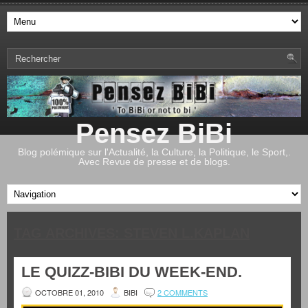
Pensez BiBi
Blog polémique sur l'Actualité, la Culture, la Politique, le Sport,.
Avec Revue de presse et de blogs.
TAG ARCHIVES:
STEVEN L.KAPLAN
LE QUIZZ-BIBI DU WEEK-END.
OCTOBRE 01, 2010
BIBI
2 COMMENTS