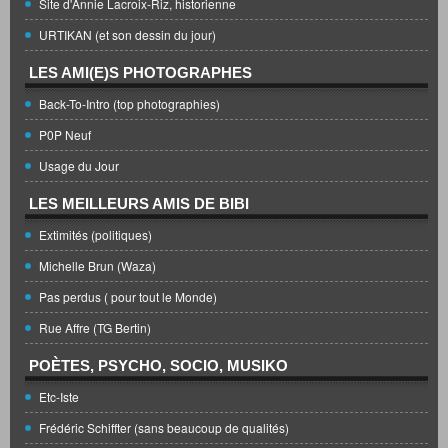
Site d'Annie Lacroix-Riz, historienne
URTIKAN (et son dessin du jour)
LES AMI(E)S PHOTOGRAPHES
Back-To-Intro (top photographies)
P0P Neuf
Usage du Jour
LES MEILLEURS AMIS DE BIBI
Extimités (politiques)
Michelle Brun (Waza)
Pas perdus ( pour tout le Monde)
Rue Affre (TG Bertin)
POÈTES, PSYCHO, SOCIO, MUSIKO
Etc-Iste
Frédéric Schiffter (sans beaucoup de qualités)