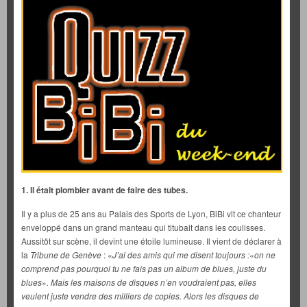
1. Il était plombier avant de faire des tubes.
Il y a plus de 25 ans au Palais des Sports de Lyon, BiBi vit ce chanteur
enveloppé dans un grand manteau qui titubait dans les coulisses.
Aussitôt sur scène, il devint une étoile lumineuse. Il vient de déclarer à
la
Tribune de Genève
: «
J’ai des amis qui me disent toujours :
«
on ne
comprend pas pourquoi tu ne fais pas un album de blues, juste du
blues
»
. Mais les maisons de disques n’en voudraient pas, elles
veulent juste vendre des milliers de copies. Alors les disques de