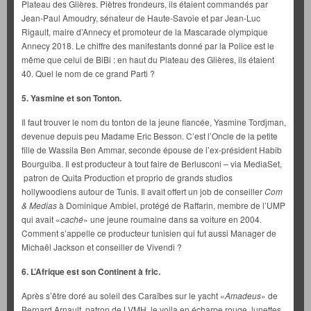
Plateau des Glières. Piètres frondeurs, ils étaient commandés par
Jean-Paul Amoudry, sénateur de Haute-Savoie et par Jean-Luc
Rigault, maire d’Annecy et promoteur de la Mascarade olympique
Annecy 2018. Le chiffre des manifestants donné par la Police est le
même que celui de BiBi : en haut du Plateau des Glières, ils étaient
40. Quel le nom de ce grand Parti ?
5. Yasmine et son Tonton.
Il faut trouver le nom du tonton de la jeune fiancée, Yasmine Tordjman,
devenue depuis peu Madame Eric Besson. C’est l’Oncle de la petite
fille de Wassila Ben Ammar, seconde épouse de l’ex-président Habib
Bourguiba. Il est producteur à tout faire de Berlusconi – via MediaSet,
patron de Quita Production et proprio de grands studios
hollywoodiens autour de Tunis. Il avait offert un job de conseiller
Com
& Medias
à Dominique Ambiel, protégé de Raffarin, membre de l’UMP
qui avait «
caché
» une jeune roumaine dans sa voiture en 2004.
Comment s’appelle ce producteur tunisien qui fut aussi Manager de
Michaël Jackson et conseiller de Vivendi ?
6. L’Afrique est son Continent à fric.
Après s’être doré au soleil des Caraïbes sur le yacht «
Amadeus
» de
Bernard Arnault, patron de LVMH, le voila en écharpe rouge, lunettes