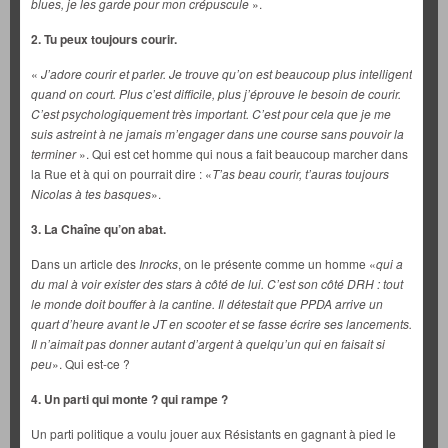
blues, je les garde pour mon crépuscule
».
2. Tu peux toujours courir.
«
J’adore courir et parler. Je trouve qu’on est beaucoup plus intelligent
quand on court. Plus c’est difficile, plus j’éprouve le besoin de courir.
C’est psychologiquement très important. C’est pour cela que je me
suis astreint à ne jamais m’engager dans une course sans pouvoir la
terminer
». Qui est cet homme qui nous a fait beaucoup marcher dans
la Rue et à qui on pourrait dire : «
T’as beau courir, t’auras toujours
Nicolas à tes basques
».
3. La Chaîne qu’on abat.
Dans un article des
Inrocks
, on le présente comme un homme «
qui a
du mal à voir exister des stars à côté de lui. C’est son côté DRH : tout
le monde doit bouffer à la cantine. Il détestait que PPDA arrive un
quart d’heure avant le JT en scooter et se fasse écrire ses lancements.
Il n’aimait pas donner autant d’argent à quelqu’un qui en faisait si
peu
». Qui est-ce ?
4. Un parti qui monte ? qui rampe ?
Un parti politique a voulu jouer aux Résistants en gagnant à pied le