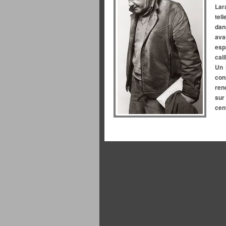
Lar
tel
dan
ava
esp
cai
Un 
con
ren
sur
cen