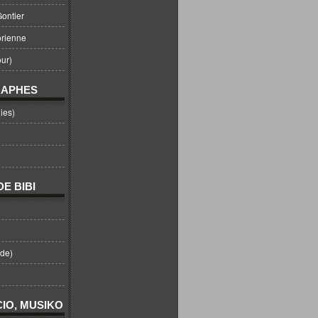
ontier
orienne
ur)
RAPHES
ies)
E BIBI
nde)
IO, MUSIKO