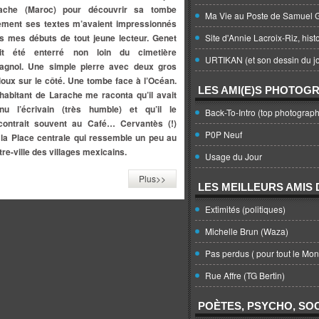
ache (Maroc) pour découvrir sa tombe
Ma Vie au Poste de Samuel G
lement ses textes m’avaient impressionnés
s mes débuts de tout jeune lecteur. Genet
Site d'Annie Lacroix-Riz, hist
it été enterré non loin du cimetière
URTIKAN (et son dessin du jo
agnol. Une simple pierre avec deux gros
lloux sur le côté. Une tombe face à l’Océan.
LES AMI(E)S PHOTOG
habitant de Larache me raconta qu’il avait
nu l’écrivain (très humble) et qu’il le
Back-To-Intro (top photograph
contrait souvent au Café… Cervantès (!)
P0P Neuf
 la Place centrale qui ressemble un peu au
tre-ville des villages mexicains.
Usage du Jour
Plus>>
LES MEILLEURS AMIS D
Extimités (politiques)
Michelle Brun (Waza)
Pas perdus ( pour tout le Mo
Rue Affre (TG Bertin)
POÈTES, PSYCHO, SOC