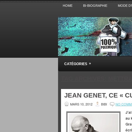
HOME
BI-BIOGRAPHIE
MODE D’
Pensez BiBi
»
CATÉGORIES
Blog polémique sur l'Actualité, la Cultur
TAG ARCHIVES:
METTRA
JEAN GENET, CE « CU
MARS 10, 2012
BIBI
NO COMM
J’a
au 
Gra
écr