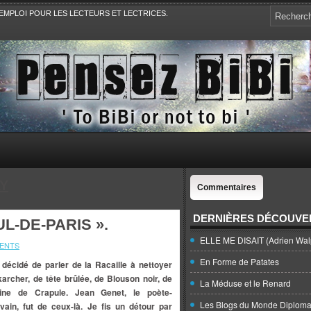
EMPLOI POUR LES LECTEURS ET LECTRICES.
e, la Politique, le Sport,. Avec Revue de presse et de blogs.
Y
Commentaires
DERNIÈRES DÉCOUVE
L-DE-PARIS ».
ELLE ME DISAIT (Adrien Wal
ENTS
En Forme de Patates
i décidé de parler de la Racaille à nettoyer
karcher, de tête brûlée, de Blouson noir, de
La Méduse et le Renard
ine de Crapule. Jean Genet, le poète-
Les Blogs du Monde Diploma
ivain, fut de ceux-là. Je fis un détour par