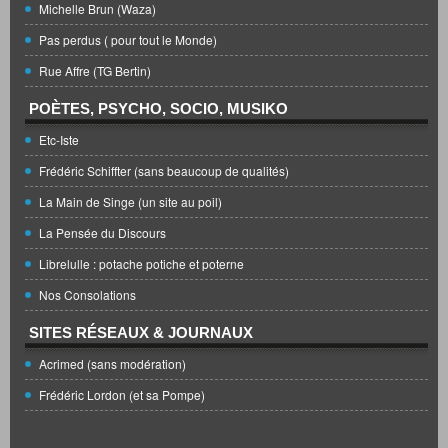
Michelle Brun (Waza)
Pas perdus ( pour tout le Monde)
Rue Affre (TG Bertin)
POÈTES, PSYCHO, SOCIO, MUSIKO
Etc-Iste
Frédéric Schiffter (sans beaucoup de qualités)
La Main de Singe (un site au poil)
La Pensée du Discours
Librelulle : potache potiche et poterne
Nos Consolations
SITES RÉSEAUX & JOURNAUX
Acrimed (sans modération)
Frédéric Lordon (et sa Pompe)