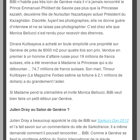
BiBi n’habite pas très loin de Genève mais il n’a jamais rencontré le
Prince Emmanuel-Philibert de Savoie pas plus que la Princesse
kazakh, deuxième fille de Nursultan Nazarbayev actuel Président du
Kazaghstan. Discrète, fuyant les photographes, elle ne donne guère
d’interview et ne se laisse pas photographier. C’est chez elle que
Monica Bellucci s’est rendu pour recevoir des étrennes.
Dinara Kulibayeva a acheté en toute simplicité une propriété sur
Genève de près de 8000 m2 pour quatre fois son prix. Vendue en
premier à un homme d’affaire russe pour 19 millions de francs
suisses, elle a été revendue à Madame la Princesse qui a du
débourser… 74,7 millions de francs suisses. Son mari, Timour
Kulibayev (Le Magazine
Forbes
estime sa fortune à 2,1 millions de
dollars) a du grandement l’aider.
Si Madame pend la crémaillère et invite Monica Bellucci, BiBi veut
bien faire un petit détour par Genève.
Julien Dray au Salon de Genève ?
Julien Dray a beaucoup apprécié le clip de BiBi sur
Sarkozy Day 2012
et l’a fait savoir sur un commentaire du site de Sarkofrance. Il a même
demandé comment il pouvait rencontrer… BiBi. Comme à Genève se
tient la vingtième édition du Salon International de la Haute