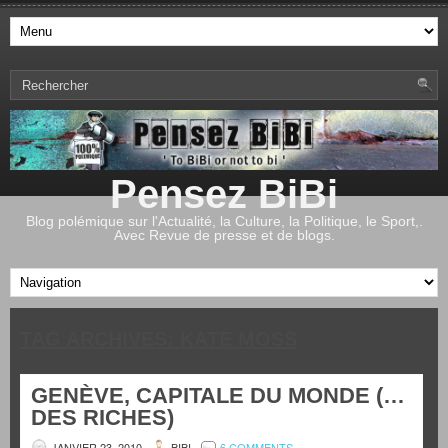
Pensez BiBi
Blog polémique sur l'Actualité, la Culture, la Politique, le Sport,.
Avec Revue de presse et de blogs.
TAG ARCHIVES:
KATE MOSS
GENÈVE, CAPITALE DU MONDE (…
DES RICHES)
JANVIER 23, 2010
BIBI
6 COMMENTS