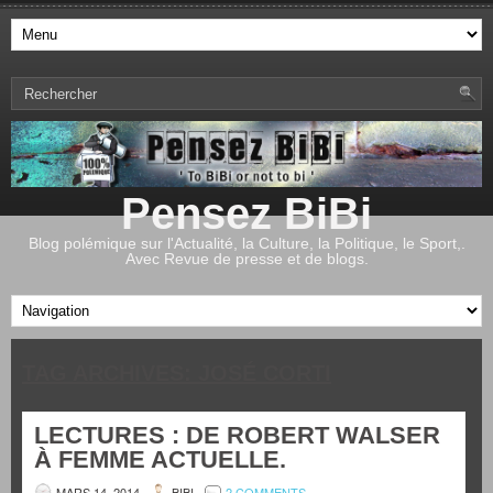
Pensez BiBi
Blog polémique sur l'Actualité, la Culture, la Politique, le Sport,.
Avec Revue de presse et de blogs.
TAG ARCHIVES:
JOSÉ CORTI
LECTURES : DE ROBERT WALSER
À FEMME ACTUELLE.
MARS 14, 2014
BIBI
2 COMMENTS