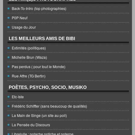
Back-To-Intro (top photographies)
P0P Neuf
Usage du Jour
LES MEILLEURS AMIS DE BIBI
Extimités (politiques)
Michelle Brun (Waza)
Pas perdus ( pour tout le Monde)
Rue Affre (TG Bertin)
POÈTES, PSYCHO, SOCIO, MUSIKO
Etc-Iste
Frédéric Schiffter (sans beaucoup de qualités)
La Main de Singe (un site au poil)
La Pensée du Discours
Librelulle : potache potiche et poterne