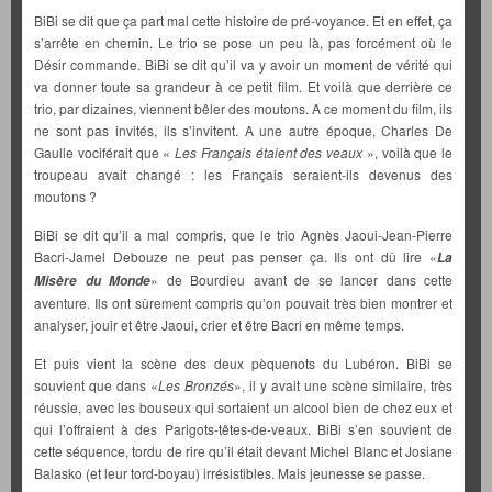
BiBi se dit que ça part mal cette histoire de pré-voyance. Et en effet, ça
s’arrête en chemin. Le trio se pose un peu là, pas forcément où le
Désir commande. BiBi se dit qu’il va y avoir un moment de vérité qui
va donner toute sa grandeur à ce petit film. Et voilà que derrière ce
trio, par dizaines, viennent bêler des moutons. A ce moment du film, ils
ne sont pas invités, ils s’invitent. A une autre époque, Charles De
Gaulle vociférait que «
Les Français étaient des veaux
», voilà que le
troupeau avait changé : les Français seraient-ils devenus des
moutons ?
BiBi se dit qu’il a mal compris, que le trio Agnès Jaoui-Jean-Pierre
Bacri-Jamel Debouze ne peut pas penser ça. Ils ont dû lire «
La
» de Bourdieu avant de se lancer dans cette
Misère du
Monde
aventure. Ils ont sûrement compris qu’on pouvait très bien montrer et
analyser, jouir et être Jaoui, crier et être Bacri en même temps.
Et puis vient la scène des deux pèquenots du Lubéron. BiBi se
souvient que dans «
Les Bronzés
», il y avait une scène similaire, très
réussie, avec les bouseux qui sortaient un alcool bien de chez eux et
qui l’offraient à des Parigots-têtes-de-veaux. BiBi s’en souvient de
cette séquence, tordu de rire qu’il était devant Michel Blanc et Josiane
Balasko (et leur tord-boyau) irrésistibles. Mais jeunesse se passe.