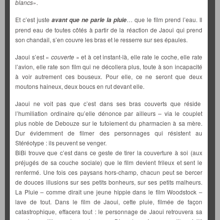
blancs
».
Et c’est juste
… que le film prend l’eau. Il
avant que ne parle la pluie
prend eau de toutes côtés à partir de la réaction de Jaoui qui prend
son chandail, s’en couvre les bras et le resserre sur ses épaules.
Jaoui s’est «
couverte
» et à cet instant-là, elle rate le coche, elle rate
l’avion, elle rate son film qui ne décollera plus, toute à son incapacité
à voir autrement ces bouseux. Pour elle, ce ne seront que deux
moutons haineux, deux boucs en rut devant elle.
Jaoui ne voit pas que c’est dans ses bras couverts que réside
l’humiliation ordinaire qu’elle dénonce par ailleurs – via le couplet
plus noble de Debouze sur le tutoiement du pharmacien à sa mère.
Dur évidemment de filmer des personnages qui résistent au
Stéréotype : ils peuvent se venger.
BiBi trouve que c’est dans ce geste de tirer la couverture à soi (aux
préjugés de sa couche sociale) que le film devient frileux et sent le
renfermé. Une fois ces paysans hors-champ, chacun peut se bercer
de douces illusions sur ses petits bonheurs, sur ses petits malheurs.
La Pluie – comme dirait une jeune hippie dans le film Woodstock –
lave de tout. Dans le film de Jaoui, cette pluie, filmée de façon
catastrophique, effacera tout : le personnage de Jaoui retrouvera sa