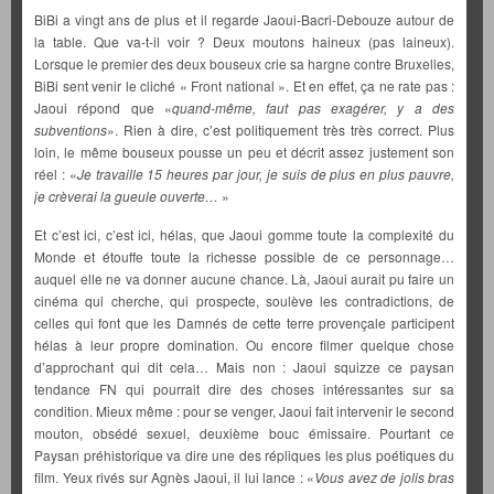
BiBi a vingt ans de plus et il regarde Jaoui-Bacri-Debouze autour de
la table. Que va-t-il voir ? Deux moutons haineux (pas laineux).
Lorsque le premier des deux bouseux crie sa hargne contre Bruxelles,
BiBi sent venir le cliché « Front national ». Et en effet, ça ne rate pas :
Jaoui répond que «
quand-même, faut pas exagérer, y a des
subventions
». Rien à dire, c’est politiquement très très correct. Plus
loin, le même bouseux pousse un peu et décrit assez justement son
réel : «
Je travaille 15 heures par jour, je suis de plus en plus pauvre,
je crèverai la gueule ouverte…
»
Et c’est ici, c’est ici, hélas, que Jaoui gomme toute la complexité du
Monde et étouffe toute la richesse possible de ce personnage…
auquel elle ne va donner aucune chance. Là, Jaoui aurait pu faire un
cinéma qui cherche, qui prospecte, soulève les contradictions, de
celles qui font que les Damnés de cette terre provençale participent
hélas à leur propre domination. Ou encore filmer quelque chose
d’approchant qui dit cela… Mais non : Jaoui squizze ce paysan
tendance FN qui pourrait dire des choses intéressantes sur sa
condition. Mieux même : pour se venger, Jaoui fait intervenir le second
mouton, obsédé sexuel, deuxième bouc émissaire. Pourtant ce
Paysan préhistorique va dire une des répliques les plus poétiques du
film. Yeux rivés sur Agnès Jaoui, il lui lance : «
Vous avez de jolis bras