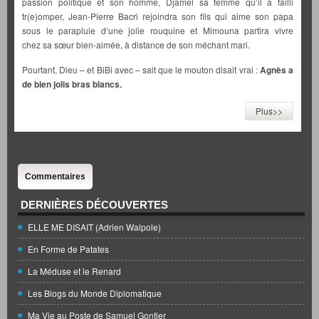
passion politique et son homme, Djamel sa femme qu’il a failli
tr(e)omper, Jean-Pierre Bacri rejoindra son fils qui aime son papa
sous le parapluie d’une jolie rouquine et Mimouna partira vivre
chez sa sœur bien-aimée, à distance de son méchant mari.
Pourtant, Dieu – et BiBi avec – sait que le mouton disait vrai :
Agnès a
de bien jolis bras blancs.
Plus>>
Commentaires
DERNIÈRES DÉCOUVERTES
ELLE ME DISAIT (Adrien Walpole)
En Forme de Patates
La Méduse et le Renard
Les Blogs du Monde Diplomatique
Ma Vie au Poste de Samuel Gontier