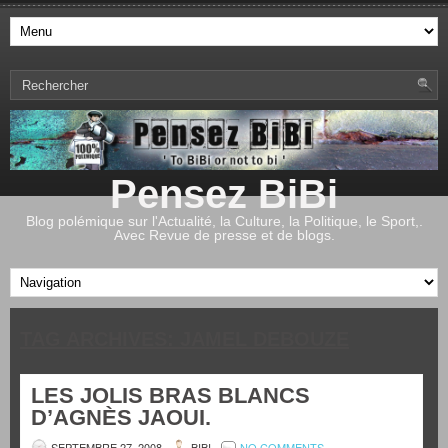
Pensez BiBi
Blog polémique sur l'Actualité, la Culture, la Politique, le Sport,.
Avec Revue de presse et de blogs.
TAG ARCHIVES:
JAMEL DEBOUZE
LES JOLIS BRAS BLANCS
D’AGNÈS JAOUI.
SEPTEMBRE 27, 2008
BIBI
NO COMMENTS