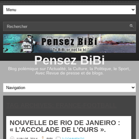
Pensez BiBi
Blog polémique sur l'Actualité, la Culture, la Politique, le Sport,.
Avec Revue de presse et de blogs.
TAG ARCHIVES:
FRANCE-FOOTBALL
NOUVELLE DE RIO DE JANEIRO :
« L’ACCOLADE DE L’OURS ».
JUIN 05, 2014
BIBI
2 COMMENTS