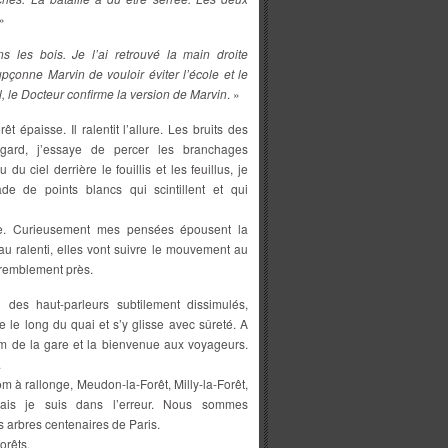
 »
s les bois. Je l’ai retrouvé la main droite
pçonne Marvin de vouloir éviter l’école et le
tal, le Docteur confirme la version de Marvin
. »
t épaisse. Il ralentit l’allure. Les bruits des
egard, j’essaye de percer les branchages
 du ciel derrière le fouillis et les feuillus, je
 de points blancs qui scintillent et qui
sse. Curieusement mes pensées épousent la
 au ralenti, elles vont suivre le mouvement au
tremblement près.
 des haut-parleurs subtilement dissimulés,
e le long du quai et s’y glisse avec sûreté. A
nom de la gare et la bienvenue aux voyageurs.
.
om à rallonge, Meudon-la-Forêt, Milly-la-Forêt,
mais je suis dans l’erreur. Nous sommes
s arbres centenaires de Paris.
orêts.