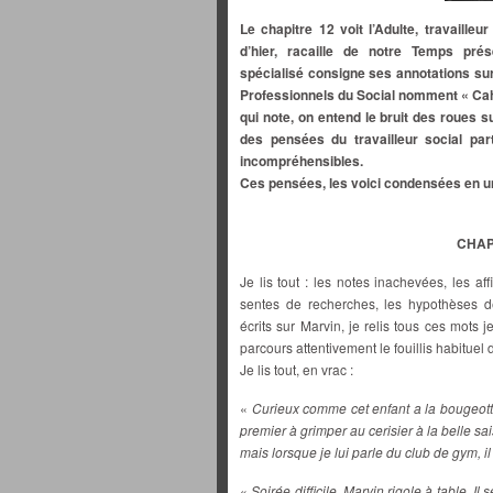
Le chapitre 12 voit l’Adulte, travailleu
d’hier, racaille de notre Temps prés
spécialisé consigne ses annotations su
Professionnels du Social nomment « Cahi
qui note, on entend le bruit des roues sur
des pensées du travailleur social par
incompréhensibles.
Ces pensées, les voici condensées en u
CHAP
Je lis tout : les notes inachevées, les af
sentes de recherches, les hypothèses 
écrits sur Marvin, je relis tous ces mots
parcours attentivement le fouillis habituel 
Je lis tout, en vrac :
«
Curieux comme cet enfant a la bougeotte.
premier à grimper au cerisier à la belle sais
mais lorsque je lui parle du club de gym, il
«
Soirée difficile. Marvin rigole à table. Il