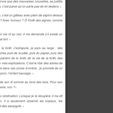
donne que des mauvaises nouvelles, se justifie
ais, c’est parce qu’on parle pas de toi dedans
».
re, c’est un gâteau avec plein de sapins dessus
nce ? Avec humour ? Ô Forêt des signes, comme
l me rit au nez. Il me demande s’il existe un
i tort
. »
la forêt. J’extrapole, je pars au large : des
nches puis de la pâte, puis du papier, puis des
parlent de la forêt, de la vie de la forêt, des
s mes explications. C’est le rôle des arbres de
ie dans ces zones d’ombre : je promets de lui
veyron, l’enfant sauvage
. »
 de son lit comme au fond des bois. Pour son
serie, non ?
»
 obstination. Lorsque je le récupère, il me dit
ien, il a seulement observé les oiseaux, les
t des escargots
. »