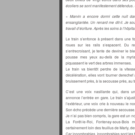
écoliers se sont manifestement défendus
.
«
Marvin a encore dormi cette nuit dan
ensanglantée. Un renard me dit-il. Je sou
travail d’écriture. Après les soins à l’hôpi
Le train s’enfonce à présent dans une forê
roues sur les rails s’espacent. Du r
s’entrecroisant, je tente de deviner le bleu
pousse mes yeux au-delà de la myriade
piquassent le vert des arbres immenses.
Le train va bientôt perdre de la vite
décélération, elles vont tourner derechef
bruissement près, à la secousse près, au 
C’est une voix nasillarde qui, dans un
annonce l’entrée en gare. Le train s’ajust
l’extérieur, une voix crie à nouveau le 
Son écho précède une dernière secousse
Je n’ai pas bien compris, la gare est un n
La Forêt-le-Roi, Fontenay-sous-Bois 
certainement loin des feuillus de Marly, de
Car innombrables, innombrables sont les f