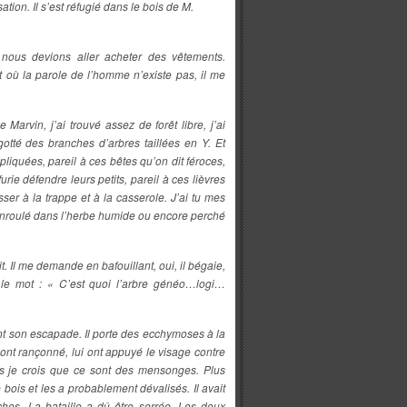
tion. Il s’est réfugié dans le bois de M.
e nous devions aller acheter des vêtements.
oit où la parole de l’homme n’existe pas, il me
Marvin, j’ai trouvé assez de forêt libre, j’ai
otté des branches d’arbres taillées en Y. Et
liquées, pareil à ces bêtes qu’on dit féroces,
rie défendre leurs petits, pareil à ces lièvres
sser à la trappe et à la casserole. J’ai tu mes
ut enroulé dans l’herbe humide ou encore perché
t. Il me demande en bafouillant, oui, il bégaie,
ur le mot : « C’est quoi l’arbre généo…logi…
ant son escapade. Il porte des ecchymoses à la
l’ont rançonné, lui ont appuyé le visage contre
ais je crois que ce sont des mensonges. Plus
e bois et les a probablement dévalisés. Il avait
ches. La bataille a dû être serrée. Les deux