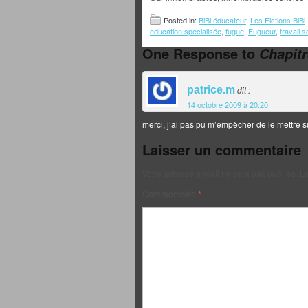
Posted in:
BiBi éducateur
,
Les Fictions BiBi
education specialisée
,
fugue
,
Fugueur
,
travail s
One Response to
Chapitr
patrice.m
dit :
14 octobre 2009 à 20:20
merci, j’ai pas pu m’empêcher de le mettre 
Laisser un commentaire
Votre adresse e-mail ne sera pas publiée.
Le
Commentaire
*