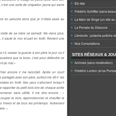
Etc-Iste
e, c’est une sorte de crispation jaune qui barre
Frédéric Schiffter (sans beau
urs en peluche alors que je m’étais assis au
La Main de Singe (un site au 
La Pensée du Discours
 visite de sa mère ce samedi. Ne viens plus,
Librelulle : potache potiche e
 il saute le mur et part en forêt. Revient une
Nos Consolations
 t-il, casser la gueule à son père le jour où il
SITES RÉSEAUX & JO
ersuadera que la boxe, c’est pour défendre ce
Acrimed (sans modération)
ont du mal
.»
Frédéric Lordon (et sa Pomp
’hier encore il me racontait. Après un court
s partagés avec son père, surtout me dit-il les
ersées en forêt. Ses yeux s’allument lorsqu’il
e rapporter du petit bois lors de chaque sortie
romener sans utilité. Il me dira encore : «
r couper le bois, approvisionner et chauffer la
es hivers et de tous les printemps. Autrement
père
. »