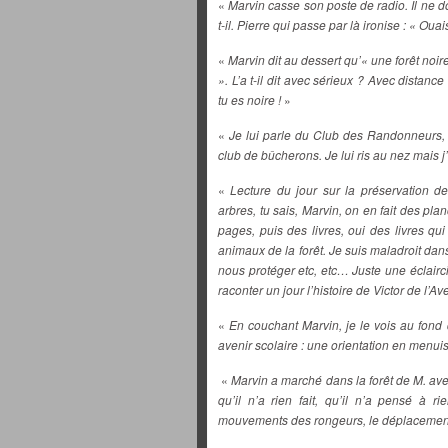
«
Marvin casse son poste de radio. Il ne 
t-il. Pierre qui passe par là ironise : « Ou
«
Marvin dit au dessert qu’« une forêt noi
». L’a t-il dit avec sérieux ? Avec dista
tu es noire !
»
«
Je lui parle du Club des Randonneurs, i
club de bûcherons. Je lui ris au nez mais j’a
«
Lecture du jour sur la préservation de 
arbres, tu sais, Marvin, on en fait des pla
pages, puis des livres, oui des livres qui 
animaux de la forêt. Je suis maladroit dan
nous protéger etc, etc… Juste une éclairc
raconter un jour l’histoire de Victor de l’A
«
En couchant Marvin, je le vois au fond
avenir scolaire : une orientation en menui
«
Marvin a marché dans la forêt de M. avec
qu’il n’a rien fait, qu’il n’a pensé à r
mouvements des rongeurs, le déplacemen