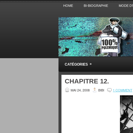
HOME
BI-BIOGRAPHIE
MODE D’
Pensez BiBi
»
CATÉGORIES
Blog polémique sur l'Actualité, la Cultur
CHAPITRE 12.
MAI 24, 2008
BIBI
1 COMMENT