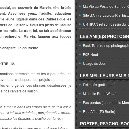
Ma Vie au Poste de Samuel G
r social, se souvenir de Marvin, tête brûlée
ent. Avec ses yeux, l’adulte, éducateur
Site d'Annie Lacroix-Riz, hist
r le jeune fugueur dans ces Cahiers que les
URTIKAN (et son dessin du jo
ers de Liaison ». Sous les pieds de l’adulte
 les rails. Le train, ici, se fait accélérateur
ti rechercher Marvin, fugueur aux fugues
LES AMI(E)S PHOTOG
Back-To-Intro (top photograph
n chapitre. Le douzième.
P0P Neuf
Usage du Jour
ITRE 12.
firmations péremptoires et les à peu-près, les
LES MEILLEURS AMIS D
devenues caduques, les projets abandonnés
Extimités (politiques)
 jetés en urgence, ces phrases désabusées, je
de nos cahiers de liaison.
Michelle Brun (Waza)
Pas perdus ( pour tout le Mo
 Il monte dans les arbres de la cour, il est le
Rue Affre (TG Bertin)
on. Il fait des cabrioles, des pirouettes arrière
 hausse les épaules, il crache par terre
. »
POÈTES, PSYCHO, SOC
 se barbouille le visage de yaourt pour faire son