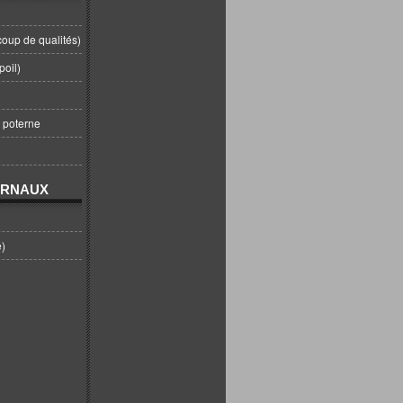
coup de qualités)
poil)
t poterne
URNAUX
e)