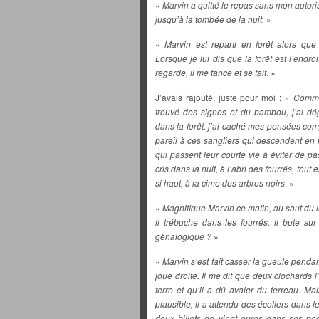
«
Marvin a quitté le repas sans mon autorisa
jusqu’à la tombée de la nuit.
»
«
Marvin est reparti en forêt alors qu
Lorsque je lui dis que la forêt est l’endr
regarde, il me tance et se tait
. »
J’avais rajouté, juste pour moi : «
Comme 
trouvé des signes et du bambou, j’ai dég
dans la forêt, j’ai caché mes pensées comp
pareil à ces sangliers qui descendent en fu
qui passent leur courte vie à éviter de pa
cris dans la nuit, à l’abri des fourrés, to
si haut, à la cime des arbres noirs
. »
«
Magnifique Marvin ce matin, au saut du li
il trébuche dans les fourrés, il bute s
gênalogique ?
»
«
Marvin s’est fait casser la gueule pend
joue droite. Il me dit que deux clochards 
terre et qu’il a dû avaler du terreau. M
plausible, il a attendu des écoliers dans l
deux billets de vingt euros dans ses po