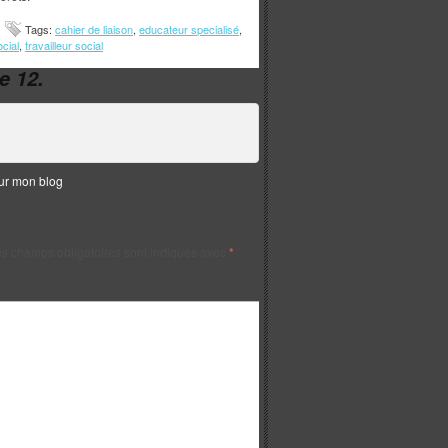
Tags:
cahier de liaison
,
educateur specialisé
,
ocial
,
travailleur social
e 12.
sur mon blog
s champs obligatoires sont indiqués avec
*