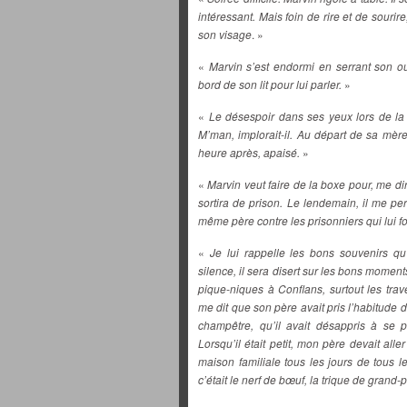
intéressant. Mais foin de rire et de sourir
son visage
. »
«
Marvin s’est endormi en serrant son o
bord de son lit pour lui parler.
»
«
Le désespoir dans ses yeux lors de la
M’man, implorait-il. Au départ de sa mère,
heure après, apaisé.
»
«
Marvin veut faire de la boxe pour, me dira
sortira de prison. Le lendemain, il me p
même père contre les prisonniers qui lui f
«
Je lui rappelle les bons souvenirs qu
silence, il sera disert sur les bons moment
pique-niques à Conflans, surtout les trav
me dit que son père avait pris l’habitude d
champêtre, qu’il avait désappris à se p
Lorsqu’il était petit, mon père devait alle
maison familiale tous les jours de tous l
c’était le nerf de bœuf, la trique de grand-