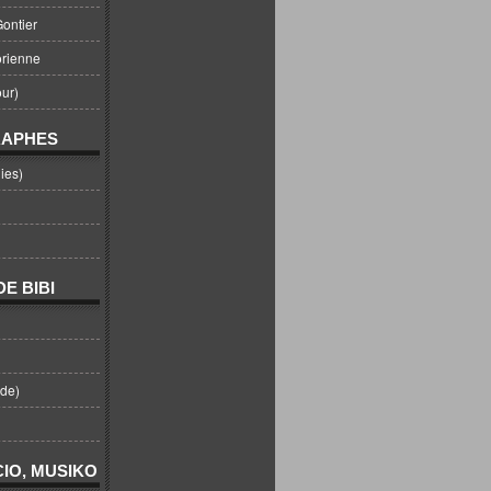
ontier
orienne
ur)
RAPHES
ies)
E BIBI
nde)
IO, MUSIKO