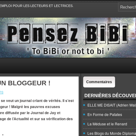
EMPLOI POUR LES LECTEURS ET LECTRICES.
e, la Politique, le Sport,. Avec Revue de presse et de blogs.
UN BLOGGEUR !
Commentaires
TS
DERNIÈRES DÉCOUVE
se veut un journal criant de vérités. Il s’est
ELLE ME DISAIT (Adrien Wal
ggeur ! Malgré les pauvres excuses
e diffusée par le Journal de Jay et
En Forme de Patates
age de l’Actualité et sur sa vérification des
La Méduse et le Renard
Les Blogs du Monde Diploma
*