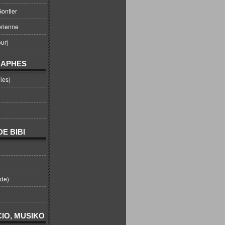
ontier
orienne
ur)
RAPHES
ies)
E BIBI
nde)
IO, MUSIKO