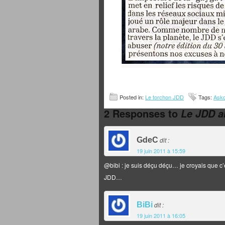
Posted in:
Le torchon JDD
Tags:
Asko
2 Responses to
Le JDD a
GdeC
dit :
19 juin 2011 à 15:59
@bibi : je suis déçu déçu… je croyais que c’é
JDD…
BiBi
dit :
19 juin 2011 à 16:05