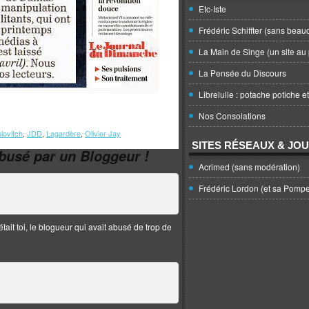
Etc-Iste
Frédéric Schiffter (sans beau
La Main de Singe (un site au 
La Pensée du Discours
Librelulle : potache potiche e
Nos Consolations
lovitch
,
JDD
,
Lagardère
,
Olivier Jay
SITES RÉSEAUX & JO
busé par un Bloggeur !
Acrimed (sans modération)
Frédéric Lordon (et sa Pomp
tait toi, le blogueur qui avait abusé de trop de