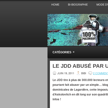
HOME
BI-BIOGRAPHIE
MODE D’
Pensez BiBi
»
CATÉGORIES
Blog polémique sur l'Actualité, la Cultur
LE JDD ABUSÉ PAR 
JUIN 19, 2011
BIBI
2 COMMEN
Le JDD tire à plus de 300.000 lecteurs et 
pourtant
fait abuser par un simple… blo
dominicales de Lagardère, cette impostur
d’Askolovitch en dit long sur son quadrill
infos !