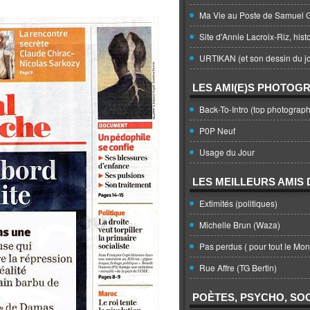
Ma Vie au Poste de Samuel G
Site d'Annie Lacroix-Riz, hist
URTIKAN (et son dessin du jo
LES AMI(E)S PHOTOG
Back-To-Intro (top photograph
P0P Neuf
Usage du Jour
LES MEILLEURS AMIS D
Extimités (politiques)
Michelle Brun (Waza)
Pas perdus ( pour tout le Mo
Rue Affre (TG Bertin)
POÈTES, PSYCHO, SOC