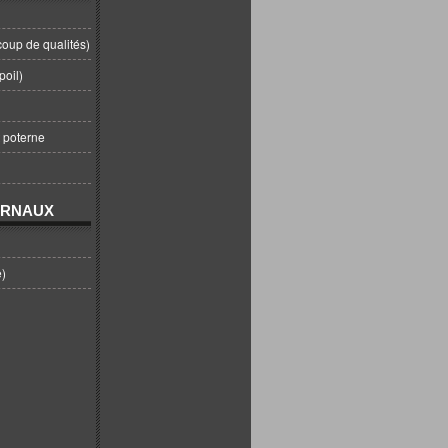
coup de qualités)
poil)
t poterne
URNAUX
e)