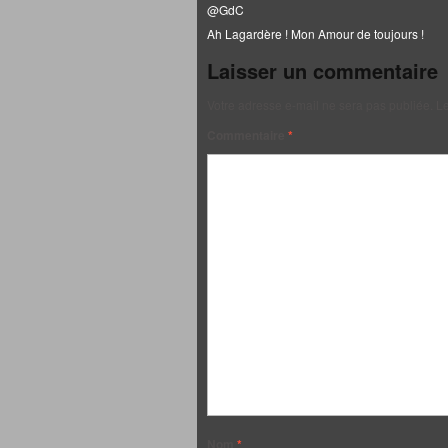
@GdC
Ah Lagardère ! Mon Amour de toujours !
Laisser un commentaire
Votre adresse e-mail ne sera pas publiée.
Le
Commentaire
*
Nom
*