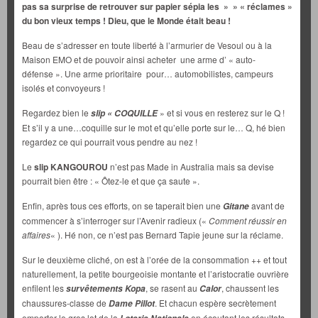
pas sa surprise de retrouver sur papier sépia les » » « réclames »
du bon vieux temps ! Dieu, que le Monde était beau !
Beau de s’adresser en toute liberté à l’armurier de Vesoul ou à la
Maison EMO et de pouvoir ainsi acheter une arme d’ « auto-
défense ». Une arme prioritaire pour… automobilistes, campeurs
isolés et convoyeurs !
Regardez bien le
»
et si vous en resterez sur le Q !
slip « COQUILLE
Et s’il y a une…coquille sur le mot et qu’elle porte sur le… Q, hé bien
regardez ce qui pourrait vous pendre au nez !
Le
slip KANGOUROU
n’est pas Made in Australia mais sa devise
pourrait bien être : « Ôtez-le et que ça saute ».
Enfin, après tous ces efforts, on se taperait bien une
avant de
Gitane
commencer à s’interroger sur l’Avenir radieux («
Comment réussir en
affaires
« ). Hé non, ce n’est pas Bernard Tapie jeune sur la réclame.
Sur le deuxième cliché, on est à l’orée de la consommation ++ et tout
naturellement, la petite bourgeoisie montante et l’aristocratie ouvrière
enfilent les
, se rasent au
, chaussent les
survêtements Kopa
Calor
chaussures-classe de
. Et chacun espère secrètement
Dame Pillot
emporter le gros lot de la
en écoutant les résultats