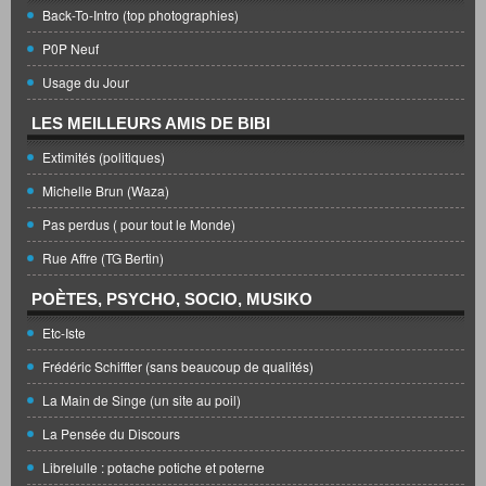
Back-To-Intro (top photographies)
P0P Neuf
Usage du Jour
LES MEILLEURS AMIS DE BIBI
Extimités (politiques)
Michelle Brun (Waza)
Pas perdus ( pour tout le Monde)
Rue Affre (TG Bertin)
POÈTES, PSYCHO, SOCIO, MUSIKO
Etc-Iste
Frédéric Schiffter (sans beaucoup de qualités)
La Main de Singe (un site au poil)
La Pensée du Discours
Librelulle : potache potiche et poterne