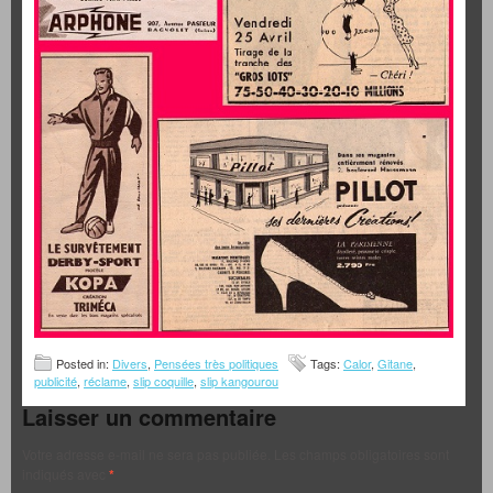
Posted in:
Divers
,
Pensées très politiques
Tags:
Calor
,
Gitane
,
publicité
,
réclame
,
slip coquille
,
slip kangourou
Laisser un commentaire
Votre adresse e-mail ne sera pas publiée.
Les champs obligatoires sont
indiqués avec
*