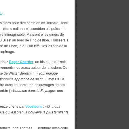
HL
.
si les crocs pour dire combien ce Bernard-Henri
ens (donc nationaux), combien est puissante
re inimaginable. Mais entre les dîners de
BiBi est au bord de l’indigestion. Il laissera à
 de Flore, là où l’on fêtait les 20 ans de la
e copinage.
s chez
Roger Chartier
,
un historien qui sait
uvements nouveaux autour de la lecture. De
ase de Walter Benjamin («
Tout indique
itionnelle approche de sa fin
» ) met BiBi à
audra aussi re-parcourir les ouvrages de ses
orbin ( «
L’homme dans le Paysage
» une
euze offerte par
Vogelsong
: «
On nous
 qui est bien la nouvelle la plus terrifiante
 traducteur de Thomas… Bernhard avec cette