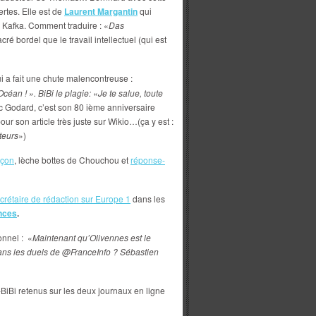
rtes. Elle est de
Laurent Margantin
qui
de Kafka. Comment traduire : «
Das
ré bordel que le travail intellectuel (qui est
i a fait une chute malencontreuse :
Océan ! ». BiBi le plagie:
«
Je te salue, toute
 Godard, c’est son 80 ième anniversaire
our son article très juste sur Wikio…(ça y est :
teurs
»)
açon
, lèche bottes de Chouchou et
réponse-
crétaire de rédaction sur Europe 1
dans les
nces
.
onnel :
«
Maintenant qu’Olivennes est le
dans les duels de @FranceInfo ? Sébastien
-BiBi retenus sur les deux journaux en ligne