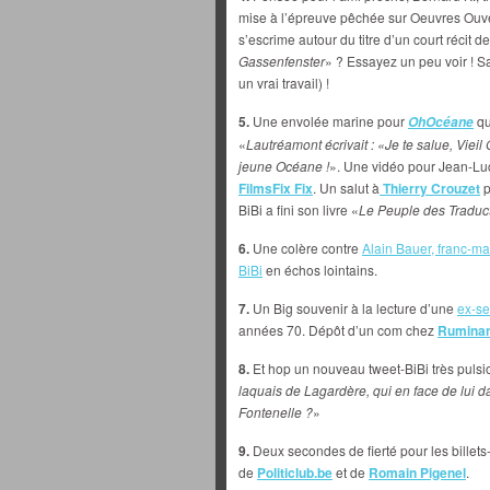
mise à l’épreuve pêchée sur Oeuvres Ouve
s’escrime autour du titre d’un court récit 
Gassenfenster
» ? Essayez un peu voir ! Sac
un vrai travail) !
5.
Une envolée marine pour
qu
OhOcéane
«
Lautréamont écrivait : «Je te salue, Vieil 
jeune Océane !
». Une vidéo pour Jean-Luc
FilmsFix Fix
. Un salut à
Thierry Crouzet
p
BiBi a fini son livre «
Le Peuple des Traduc
6.
Une colère contre
Alain Bauer, franc-m
BiBi
en échos lointains.
7.
Un Big souvenir à la lecture d’une
ex-se
années 70. Dépôt d’un com chez
Rumina
8.
Et hop un nouveau tweet-BiBi très pulsi
laquais de Lagardère, qui en face de lui 
Fontenelle ?
»
9.
Deux secondes de fierté pour les billets
de
Politiclub.be
et de
Romain Pigenel
.