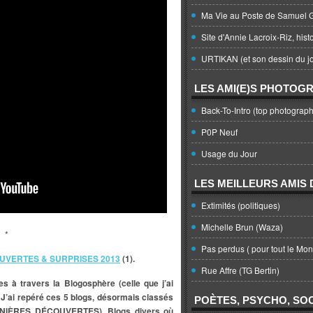
Ma Vie au Poste de Samuel G
Site d'Annie Lacroix-Riz, hist
URTIKAN (et son dessin du jo
LES AMI(E)S PHOTOG
Back-To-Intro (top photograph
P0P Neuf
Usage du Jour
LES MEILLEURS AMIS D
Extimités (politiques)
Michelle Brun (Waza)
*
Pas perdus ( pour tout le Mo
UVERTES & SURPRISES 2013
(1).
Rue Affre (TG Bertin)
 à travers la Blogosphère (celle que j’ai
. J’ai repéré ces 5 blogs, désormais classés
POÈTES, PSYCHO, SOC
RNIÈRES DÉCOUVERTES). Blogs divers où