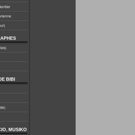
ontier
orienne
ur)
RAPHES
ies)
E BIBI
nde)
IO, MUSIKO