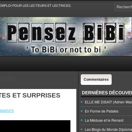
EMPLOI POUR LES LECTEURS ET LECTRICES.
e, la Politique, le Sport,. Avec Revue de presse et de blogs.
NCES
Commentaires
DERNIÈRES DÉCOUVE
TES ET SURPRISES
ELLE ME DISAIT (Adrien Wal
OMMENTS
En Forme de Patates
La Méduse et le Renard
Les Blogs du Monde Diploma