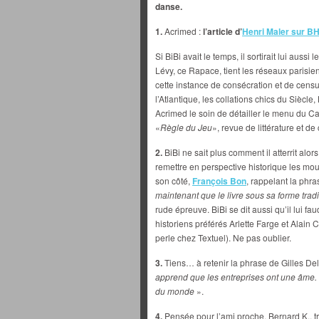
danse.
1.
Acrimed :
l’article d’
Henri Maler sur B
Si BiBi avait le temps, il sortirait lui aus
Lévy, ce Rapace, tient les réseaux parisi
cette instance de consécration et de censu
l’Atlantique, les collations chics du Siècle, 
Acrimed le soin de détailler le menu du Café
«
Règle du Jeu
», revue de littérature et d
2.
BiBi ne sait plus comment il atterrit alor
remettre en perspective historique les mo
son côté,
François Bon
, rappelant la phr
maintenant que le livre sous sa forme trad
rude épreuve. BiBi se dit aussi qu’il lui f
historiens préférés Arlette Farge et Alain C
perle chez Textuel). Ne pas oublier.
3.
Tiens… à retenir la phrase de Gilles Del
apprend que les entreprises ont une âme. Ce
du monde
».
4.
Pensée pour l’ami proche, Bernard K.,