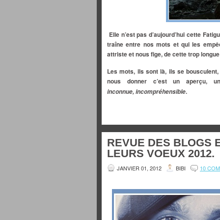
Elle n’est pas d’aujourd’hui cette Fatig
traîne entre nos mots et qui les empê
attriste et nous fige, de cette trop longu
Les mots, ils sont là, ils se bousculent,
nous donner c’est un aperçu, u
.
inconnue,
incompréhensible
REVUE DES BLOGS E
LEURS VOEUX 2012.
JANVIER 01, 2012
BIBI
10 CO