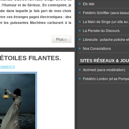
Etc-Iste
 l’Humour et du Sérieux. En contrepoint, je
dans laquelle je fais part de mes choix
ube
Frédéric Schiffter (sans beau
être ces étranges pages électroniques : des
La Main de Singe (un site au 
nt les puissantes Machines carburant à la
La Pensée du Discours
Plus>>
Librelulle : potache potiche e
Nos Consolations
ÉTOILES FILANTES.
SITES RÉSEAUX & JO
COMMENTS
Acrimed (sans modération)
Frédéric Lordon (et sa Pomp