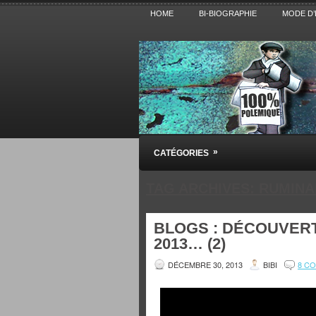
HOME
BI-BIOGRAPHIE
MODE D’
Pensez BiBi
»
CATÉGORIES
Blog polémique sur l'Actualité, la Cultur
TAG ARCHIVES:
RUMINA
BLOGS : DÉCOUVER
2013… (2)
DÉCEMBRE 30, 2013
BIBI
8 C