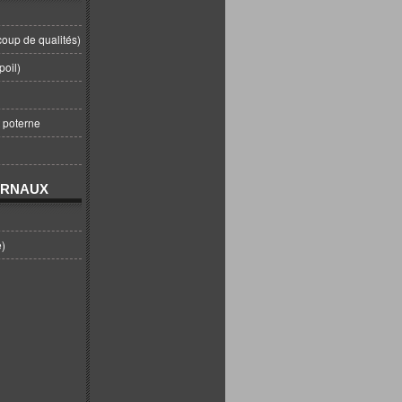
coup de qualités)
poil)
t poterne
URNAUX
e)