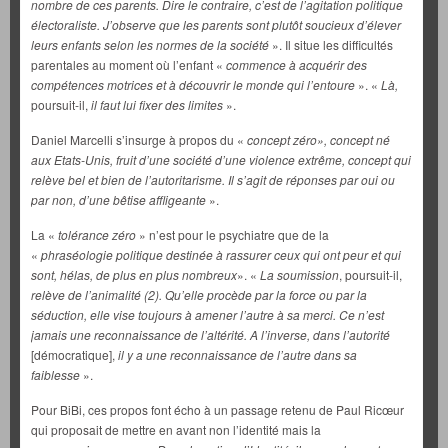
nombre de ces parents. Dire le contraire, c’est de l’agitation politique
électoraliste. J’observe que les parents sont plutôt soucieux d’élever
leurs enfants selon les normes de la société
». Il situe les difficultés
parentales au moment où l’enfant «
commence à acquérir des
compétences motrices et à découvrir le monde qui l’entoure
». «
Là,
poursuit-il,
il faut lui fixer des limites
».
Daniel Marcelli s’insurge à propos du «
concept zéro», concept né
aux Etats-Unis, fruit d’une société d’une violence extrême, concept qui
relève bel et bien de l’autoritarisme. Il s’agit de réponses par oui ou
par non, d’une bêtise affligeante
».
La «
tolérance zéro
» n’est pour le psychiatre que de la
«
phraséologie politique destinée à rassurer ceux qui ont peur et qui
sont, hélas, de plus en plus nombreux
». «
La soumission
, poursuit-il,
relève de l’animalité (2). Qu’elle procède par la force ou par la
séduction, elle vise toujours à amener l’autre à sa merci. Ce n’est
jamais une reconnaissance de l’altérité. A l’inverse, dans l’autorité
[démocratique],
il y a une reconnaissance de l’autre dans sa
faiblesse
».
Pour BiBi, ces propos font écho à un passage retenu de Paul Ricœur
qui proposait de mettre en avant non l’identité mais la