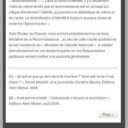
«
reconnaissance
» : «
Dans la notion d’Identité, il y a seulement
l’idée du même tandis que la reconnaissance est un concept qui
intègre directement l’altérité, qui permet une dialectique du même et
de l’autre. La revendication d’identité a toujours quelque chose de
violent à l’égard d’autrui
».
Avec Ricœur au Pouvoir, nous aurions probablement eu ce beau
Ministère de la Reconnaissance…au lieu de cette insulte quotidienne
qu’est l’existence du «
Ministère de
l’Identité Nationale
». A méditer
silencieusement en ces temps bruyants où nos Responsables
politiques veulent instiller une paranoïa généralisée.
_______________________________________________________
(1)
«
Qu’est-ce que ça sent dans ta chambre ? Votre ado fume-t-il du
hasch ?
» Daniel Marcelli et la journaliste Christine Baudry. Editions
Albin Michel, 2006.
(2)
«
Il est permis d’obéir : l’obéissance n’est pas la soumission
».
Editions
Albin Michel, août 2009.
Plus>>