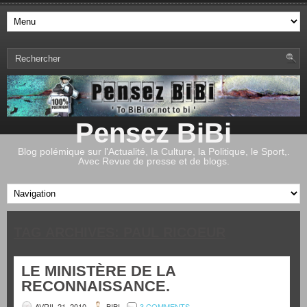
Pensez BiBi
Blog polémique sur l'Actualité, la Culture, la Politique, le Sport,.
Avec Revue de presse et de blogs.
TAG ARCHIVES:
PAUL RICOEUR
LE MINISTÈRE DE LA
RECONNAISSANCE.
AVRIL 21, 2010
BIBI
3 COMMENTS