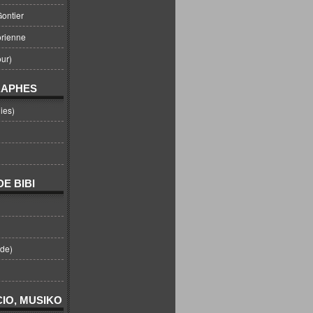
ontier
orienne
ur)
RAPHES
ies)
E BIBI
nde)
IO, MUSIKO