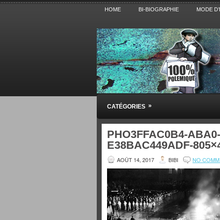
HOME
BI-BIOGRAPHIE
MODE D’
Pensez BiBi
»
CATÉGORIES
Blog polémique sur l'Actualité, la Cultur
PHO3FFAC0B4-ABA0-
E38BAC449ADF-805×
AOÛT 14, 2017
BIBI
NO COMM