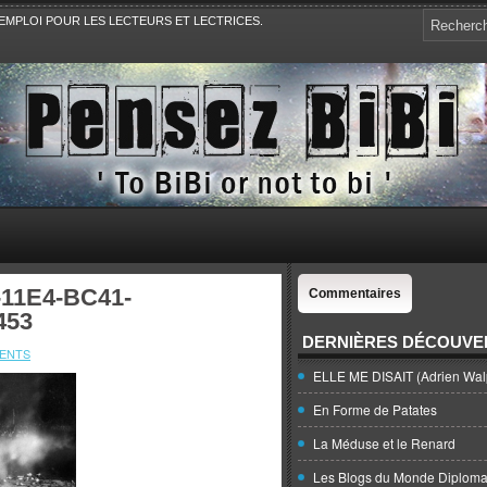
EMPLOI POUR LES LECTEURS ET LECTRICES.
e, la Politique, le Sport,. Avec Revue de presse et de blogs.
11E4-BC41-
Commentaires
453
DERNIÈRES DÉCOUVE
ENTS
ELLE ME DISAIT (Adrien Wal
En Forme de Patates
La Méduse et le Renard
Les Blogs du Monde Diploma