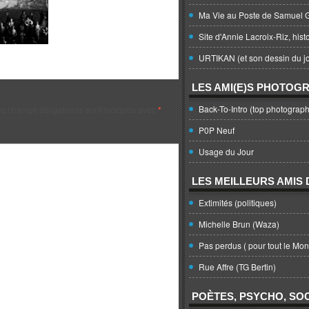
Ma Vie au Poste de Samuel G
Site d'Annie Lacroix-Riz, hist
URTIKAN (et son dessin du jo
LES AMI(E)S PHOTOG
Back-To-Intro (top photograph
s champs obligatoires sont indiqués avec
*
P0P Neuf
Usage du Jour
LES MEILLEURS AMIS D
Extimités (politiques)
Michelle Brun (Waza)
Pas perdus ( pour tout le Mo
Rue Affre (TG Bertin)
POÈTES, PSYCHO, SOC