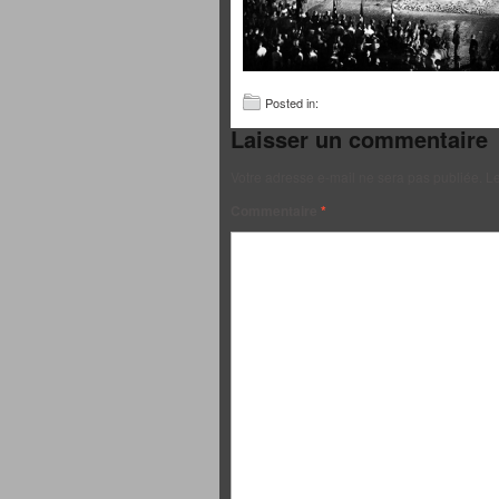
Posted in:
Laisser un commentaire
Votre adresse e-mail ne sera pas publiée.
Le
Commentaire
*