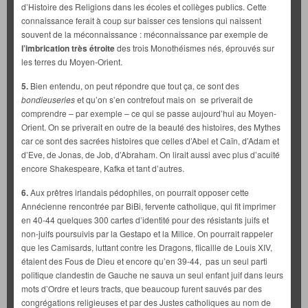
d’Histoire des Religions dans les écoles et collèges publics. Cette
connaissance ferait à coup sur baisser ces tensions qui naissent
souvent de la méconnaissance : méconnaissance par exemple de
l’imbrication très étroite
des trois Monothéismes nés, éprouvés sur
les terres du Moyen-Orient.
5.
Bien entendu, on peut répondre que tout ça, ce sont des
bondieuseries
et qu’on s’en contrefout mais on se priverait de
comprendre – par exemple – ce qui se passe aujourd’hui au Moyen-
Orient. On se priverait en outre de la beauté des histoires, des Mythes
car ce sont des sacrées histoires que celles d’Abel et Caïn, d’Adam et
d’Eve, de Jonas, de Job, d’Abraham. On lirait aussi avec plus d’acuité
encore Shakespeare, Kafka et tant d’autres.
6.
Aux prêtres irlandais pédophiles, on pourrait opposer cette
Annécienne rencontrée par BiBi, fervente catholique, qui fit imprimer
en 40-44 quelques 300 cartes d’identité pour des résistants juifs et
non-juifs poursuivis par la Gestapo et la Milice. On pourrait rappeler
que les Camisards, luttant contre les Dragons, flicaille de Louis XIV,
étaient des Fous de Dieu et encore qu’en 39-44, pas un seul parti
politique clandestin de Gauche ne sauva un seul enfant juif dans leurs
mots d’Ordre et leurs tracts, que beaucoup furent sauvés par des
congrégations religieuses et par des Justes catholiques au nom de