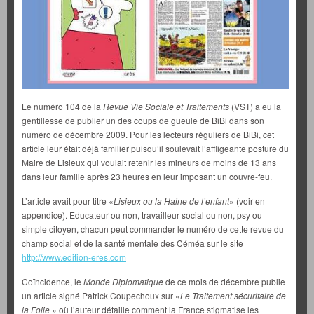
Le numéro 104 de la
Revue Vie Sociale et Traitements
(VST) a eu la
gentillesse de publier un des coups de gueule de BiBi dans son
numéro de décembre 2009. Pour les lecteurs réguliers de BiBi, cet
article leur était déjà familier puisqu’il soulevait l’affligeante posture du
Maire de Lisieux qui voulait retenir les mineurs de moins de 13 ans
dans leur famille après 23 heures en leur imposant un couvre-feu.
L’article avait pour titre «
Lisieux ou la Haine de l’enfant
» (voir en
appendice). Educateur ou non, travailleur social ou non, psy ou
simple citoyen, chacun peut commander le numéro de cette revue du
champ social et de la santé mentale des Céméa sur le site
http://www.edition-eres.com
Coïncidence, le
Monde Diplomatique
de ce mois de décembre publie
un article signé Patrick Coupechoux sur «
Le Traitement sécuritaire de
la Folie
» où l’auteur détaille comment la France stigmatise les