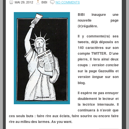
MAI 29, 2012
BIBI
NO COMMENTS
BiBi inaugure une
nouvelle page
(ir)régulière.
Il y commente(ra) ses
tweets, déjà déposés en
140 caractères sur son
compte TWITTER. D’une
pierre, il fera ainsi deux
coups :
version concise
sur la page Gazouillis et
sur son
version longue
blog.
Il espère ne pas ennuyer
doublement le lecteur et
la lectrice internaute. Il
continuera à n’avoir que
ces seuls buts : faire rire aux éclats, faire sourire ou encore faire
rire au milieu des larmes. As you want.