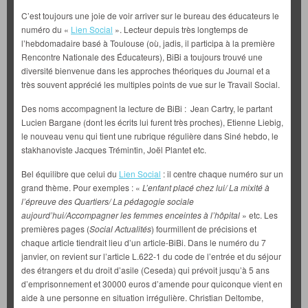
C’est toujours une joie de voir arriver sur le bureau des éducateurs le
numéro du «
Lien Social
». Lecteur depuis très longtemps de
l’hebdomadaire basé à Toulouse (où, jadis, il participa à la première
Rencontre Nationale des Éducateurs), BiBi a toujours trouvé une
diversité bienvenue dans les approches théoriques du Journal et a
très souvent apprécié les multiples points de vue sur le Travail Social.
Des noms accompagnent la lecture de BiBi : Jean Cartry, le partant
Lucien Bargane (dont les écrits lui furent très proches), Etienne Liebig,
le nouveau venu qui tient une rubrique régulière dans Siné hebdo, le
stakhanoviste Jacques Trémintin, Joël Plantet etc.
Bel équilibre que celui du
Lien Social
: il centre chaque numéro sur un
grand thème. Pour exemples : «
L’enfant placé chez lui/ La mixité à
l’épreuve des Quartiers/ La pédagogie sociale
aujourd’hui/Accompagner les femmes enceintes à l’hôpital
» etc. Les
premières pages (
Social Actualités
) fourmillent de précisions et
chaque article tiendrait lieu d’un article-BiBi. Dans le numéro du 7
janvier, on revient sur l’article L.622-1 du code de l’entrée et du séjour
des étrangers et du droit d’asile (Ceseda) qui prévoit jusqu’à 5 ans
d’emprisonnement et 30000 euros d’amende pour quiconque vient en
aide à une personne en situation irrégulière. Christian Deltombe,