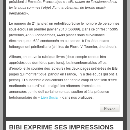
président d’Emmaüs-France, ajoute : «
En raison de l’existence de ce
texte, nous sommes l’objet d’un harcèlement de terrain quasi-
permanent
».
Le numéro du 21 janvier, un entrefilet précise le nombre de personnes
sous écrous au premier janvier 2010 (66089). Dans ce chiffre : 15395
prévenus, 45583 condamnés, 4489 placés sous surveillance
électronique et 622 condamnés en placement à l’extérieur sans
hébergement pénitentiaire (chiffres de Pierre V. Tournier, chercheur).
Ailleurs, on trouve la rubrique livres (deux compte-rendus très
appréciés des dernières parutions), les incontournables offres
d’emploi et le courrier des lecteurs ( les deux pages préférées de BiBi,
pages qui montrent que, partout en France, il y a des éducs qui ont la
pêche). Et si nombre d’éducateurs tiennent le coup et sont loin d’être
moribonds aujourd’hui – malgré les réformes dramatiques
annoncées-, on le doit certainement au soutien et à la présence
hebdomadaire du «
Lien Social
» dans nos pratiques.
Plus>>
BIBI EXPRIME SES IMPRESSIONS