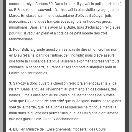
modernes, style Années 60. Dans le souk, il y avait le petit quartier juif
où BiBi se rendait souvent. Là, il trouvait la plus vieille synagogue du
Maroc. En classe, parmi une soixantaine d’élèves il côtoyait juifs
marocains, catholiques français et espagnols, orthodoxes grecs,
musulmans. Sans jamais avoir lu la BiBle, (pas d’éducation religieuse
pour lui), il vécut en plein et à côté de ce petit monde des trois
Monothéismes.
2.
Pour BiBi, la grande question n’est pas de dire si l’on croit ou non
en Dieu (et ainsi partir de l’intime, de l’individu) mais d’être assuré
que toute la Puissance étatique laissera s’exprimer et préserver toute
croyance. A cet égard, la France et ses combats historiques pour la
Laïcité sont formidables.
3.
Sarkozy a donc ouvert la Question (électoralement payante ?) de
l’Islam. Dans la foulée, reviennent au premier plan des colères, des
haines… mais elles sont aussi vives curieusement des deux côtés.
Voilà que BiBi entend
que la Religion, toutes les religions
de son côté
sont de la merde, que les autorités religieuses ne font que mettre la
main dans la culotte des petites filles, que les Religions n’ont amené
que des guerres etc. Curieux déchainement.
4.
BiBi, en Ministre de l’Enseignement, imposerait des Cours