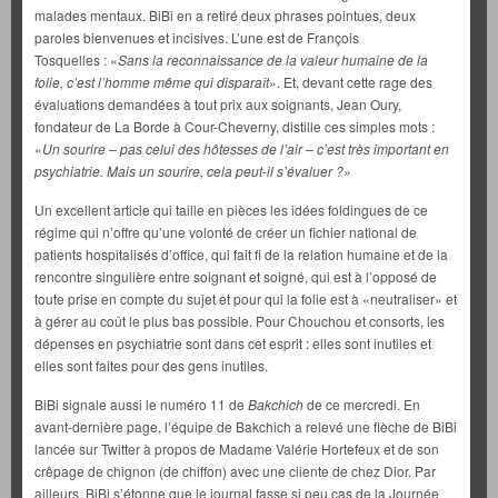
malades mentaux. BiBi en a retiré deux phrases pointues, deux
paroles bienvenues et incisives. L’une est de François
Tosquelles : «
Sans la reconnaissance de la valeur humaine de la
folie, c’est
l’homme même qui disparaît
». Et, devant cette rage des
évaluations demandées à tout prix aux soignants, Jean Oury,
fondateur de La Borde à Cour-Cheverny, distille ces simples mots :
«
Un sourire – pas celui des hôtesses de l’air – c’est très important en
psychiatrie. Mais un sourire, cela peut-il s’évaluer ?»
Un excellent article qui taille en pièces les idées foldingues de ce
régime qui n’offre qu’une volonté de créer un fichier national de
patients hospitalisés d’office, qui fait fi de la relation humaine et de la
rencontre singulière entre soignant et soigné, qui est à l’opposé de
toute prise en compte du sujet et pour qui la folie est à «neutraliser» et
à gérer au coût le plus bas possible. Pour Chouchou et consorts, les
dépenses en psychiatrie sont dans cet esprit : elles sont inutiles et
elles sont faites pour des gens inutiles.
BiBi signale aussi le numéro 11 de
Bakchich
de ce mercredi. En
avant-dernière page, l’équipe de Bakchich a relevé une flèche de BiBi
lancée sur Twitter à propos de Madame Valérie Hortefeux et de son
crêpage de chignon (de chiffon) avec une cliente de chez Dior. Par
ailleurs, BiBi s’étonne que le journal fasse si peu cas de la Journée