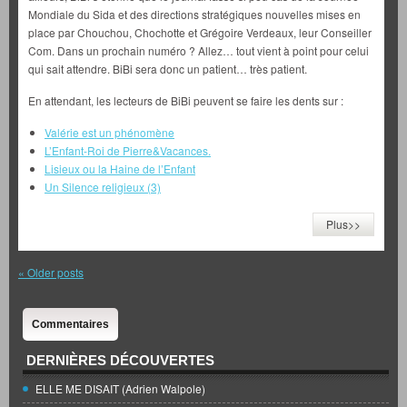
Mondiale du Sida et des directions stratégiques nouvelles mises en
place par Chouchou, Chochotte et Grégoire Verdeaux, leur Conseiller
Com. Dans un prochain numéro ? Allez… tout vient à point pour celui
qui sait attendre. BiBi sera donc un patient… très patient.
En attendant, les lecteurs de BiBi peuvent se faire les dents sur :
Valérie est un phénomène
L’Enfant-Roi de Pierre&Vacances.
Lisieux ou la Haine de l’Enfant
Un Silence religieux (3)
Plus>>
«
Older posts
Commentaires
DERNIÈRES DÉCOUVERTES
ELLE ME DISAIT (Adrien Walpole)