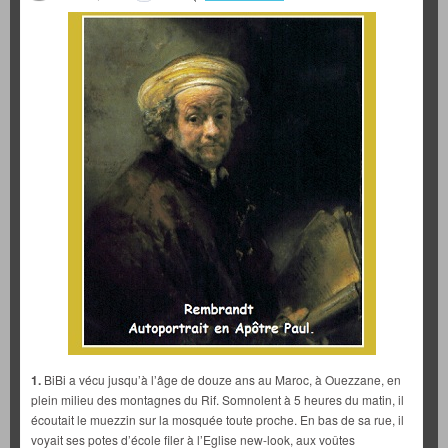
1.
BiBi a vécu jusqu’à l’âge de douze ans au Maroc, à Ouezzane, en
plein milieu des montagnes du Rif. Somnolent à 5 heures du matin, il
écoutait le muezzin sur la mosquée toute proche. En bas de sa rue, il
voyait ses potes d’école filer à l’Eglise new-look, aux voûtes