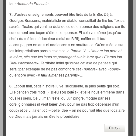
leur
Amour du Prochain
.
7.
D’autres enseignements peuvent être tirés de la BiBle. Déjà,
Georges Brassens, matérialiste en diable, conseillait de lire les Textes
sacrés. Textes qui vont au-delà de ce qu’on pense des religions car ils
concernent une façon d’être et de penser. Et cela va même jusqu’au
choix du métier d’éducateur (celui de BiBi), métier où il faut
accompagner enfants et adolescents en souffrance. Qu’on médite sur
les interprétations possibles de cette
Parole V
: «
Honore ton père et
ta mère, afin que tes jours se prolongent sur la terre que l’Eternel ton
Dieu t’accordera
». Territoire infini qu’ouvre cet axe de pensée qui
serait par exemple de ne pas confondre cet «
honore
» avec «
obéis
»
ou encore avec «
il
aimer ses parents
»…
faut
8.
Et pour finir, cette histoire juive, succulente, la plus petite qui soit.
Elle tient en trois mots («
Dieu soit loué !
») et elle nous emmène dans
tous les sens. Celui, manifeste, du Juif pingre, moqué par ses
coreligionnaires (il veut
louer
Dieu pour ne pas trop dépenser d’un
coup) et celui, latent où – belle idée – on ne pourrait être que locataire
de Dieu mais jamais en être le propriétaire !
Plus>>